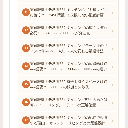
実施設計の教科書#31 キッチンのゴミ箱はどこ
→
31
に置く？― “45L問題”で失敗しない配置計画
実施設計の教科書#32 ダイニングの広さは何mm
→
32
必要？― 2400mm×3000mmが分岐点
実施設計の教科書#33 ダイニングテーブルのサ
→
33
イズは何mm？― 4人・6人で変わる最適寸法
実施設計の教科書#34 ダイニングの通路幅は何
→
34
mm必要？― 800mm・900mm・1000mmの違い
実施設計の教科書#35 椅子を引くスペースは何
→
35
mm必要？― 600mmの根拠と失敗例
実施設計の教科書#36 ダイニング照明の高さは
→
36
何mm？― ペンダントライトの正解位置
実施設計の教科書#37 ダイニングの配置で後悔
→
37
する理由― キッチン・リビングとの距離設計