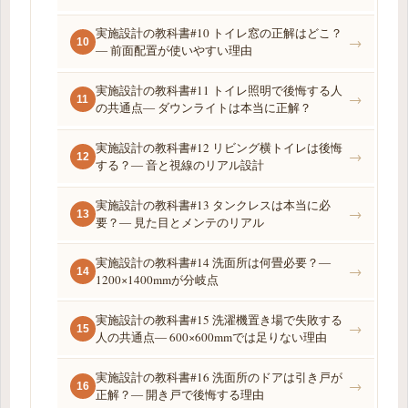
実施設計の教科書#10 トイレ窓の正解はどこ？
→
10
― 前面配置が使いやすい理由
実施設計の教科書#11 トイレ照明で後悔する人
→
11
の共通点― ダウンライトは本当に正解？
実施設計の教科書#12 リビング横トイレは後悔
→
12
する？― 音と視線のリアル設計
実施設計の教科書#13 タンクレスは本当に必
→
13
要？― 見た目とメンテのリアル
実施設計の教科書#14 洗面所は何畳必要？―
→
14
1200×1400mmが分岐点
実施設計の教科書#15 洗濯機置き場で失敗する
→
15
人の共通点― 600×600mmでは足りない理由
実施設計の教科書#16 洗面所のドアは引き戸が
→
16
正解？― 開き戸で後悔する理由