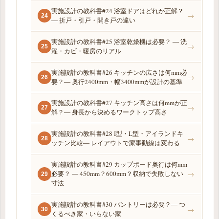
実施設計の教科書#24 浴室ドアはどれが正解？
→
24
― 折戸・引戸・開き戸の違い
実施設計の教科書#25 浴室乾燥機は必要？ ― 洗
→
25
濯・カビ・暖房のリアル
実施設計の教科書#26 キッチンの広さは何mm必
→
26
要？― 奥行2400mm・幅3400mmが設計の基準
実施設計の教科書#27 キッチン高さは何mmが正
→
27
解？― 身長から決めるワークトップ高さ
実施設計の教科書#28 I型・L型・アイランドキ
→
28
ッチン比較― レイアウトで家事動線は変わる
実施設計の教科書#29 カップボード奥行は何mm
必要？ ― 450mm？600mm？収納で失敗しない
→
29
寸法
実施設計の教科書#30 パントリーは必要？― つ
→
30
くるべき家・いらない家