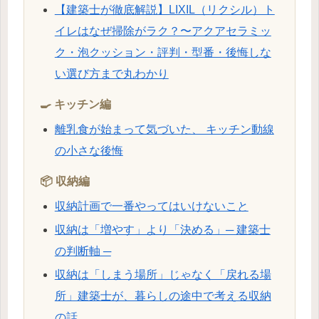
【建築士が徹底解説】LIXIL（リクシル）ト
イレはなぜ掃除がラク？〜アクアセラミッ
ク・泡クッション・評判・型番・後悔しな
い選び方まで丸わかり
🍳 キッチン編
離乳食が始まって気づいた、 キッチン動線
の小さな後悔
📦 収納編
収納計画で一番やってはいけないこと
収納は「増やす」より「決める」─ 建築士
の判断軸 ─
収納は「しまう場所」じゃなく「戻れる場
所」建築士が、暮らしの途中で考える収納
の話