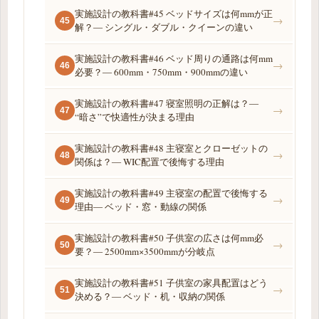
実施設計の教科書#45 ベッドサイズは何mmが正
→
45
解？― シングル・ダブル・クイーンの違い
実施設計の教科書#46 ベッド周りの通路は何mm
→
46
必要？― 600mm・750mm・900mmの違い
実施設計の教科書#47 寝室照明の正解は？―
→
47
“暗さ”で快適性が決まる理由
実施設計の教科書#48 主寝室とクローゼットの
→
48
関係は？― WIC配置で後悔する理由
実施設計の教科書#49 主寝室の配置で後悔する
→
49
理由― ベッド・窓・動線の関係
実施設計の教科書#50 子供室の広さは何mm必
→
50
要？― 2500mm×3500mmが分岐点
実施設計の教科書#51 子供室の家具配置はどう
→
51
決める？― ベッド・机・収納の関係