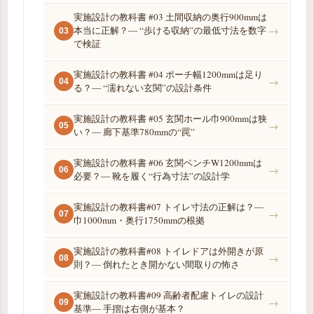
実施設計の教科書 #03 土間収納の奥行900mmは
本当に正解？― “歩ける収納”の最低寸法を数字
→
03
で検証
実施設計の教科書 #04 ポーチ幅1200mmは足り
→
04
る？― “濡れない玄関”の設計条件
実施設計の教科書 #05 玄関ホール巾900mmは狭
→
05
い？― 廊下基準780mmの“罠”
実施設計の教科書 #06 玄関ベンチW1200mmは
→
06
必要？― 靴を履く“行為寸法”の設計学
実施設計の教科書#07 トイレ寸法の正解は？―
→
07
巾1000mm・奥行1750mmの根拠
実施設計の教科書#08 トイレドアは外開きが原
→
08
則？― 倒れたとき開かない間取りの怖さ
実施設計の教科書#09 高齢者配慮トイレの設計
→
09
基準― 手摺は右側が基本？