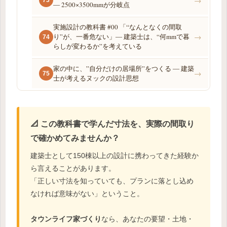
→
73
― 2500×3500mmが分岐点
実施設計の教科書 #00 「“なんとなくの間取
り”が、一番危ない」― 建築士は、“何mmで暮
→
74
らしが変わるか”を考えている
家の中に、”自分だけの居場所”をつくる ― 建築
→
75
士が考えるヌックの設計思想
📐 この教科書で学んだ寸法を、実際の間取り
で確かめてみませんか？
建築士として150棟以上の設計に携わってきた経験か
ら言えることがあります。
「正しい寸法を知っていても、プランに落とし込め
なければ意味がない」ということ。
タウンライフ家づくり
なら、あなたの要望・土地・