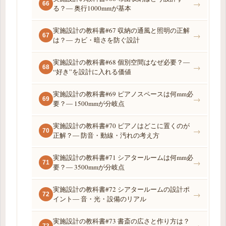
→
66
る？― 奥行1000mmが基本
実施設計の教科書#67 収納の通風と照明の正解
→
67
は？― カビ・暗さを防ぐ設計
実施設計の教科書#68 個別空間はなぜ必要？―
→
68
“好き”を設計に入れる価値
実施設計の教科書#69 ピアノスペースは何mm必
→
69
要？― 1500mmが分岐点
実施設計の教科書#70 ピアノはどこに置くのが
→
70
正解？― 防音・動線・汚れの考え方
実施設計の教科書#71 シアタールームは何mm必
→
71
要？― 3500mmが分岐点
実施設計の教科書#72 シアタールームの設計ポ
→
72
イント― 音・光・設備のリアル
実施設計の教科書#73 書斎の広さと作り方は？