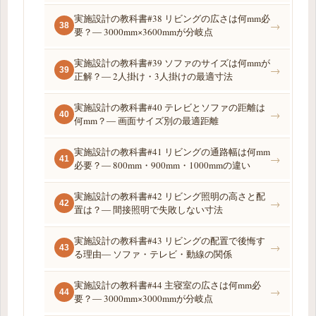
実施設計の教科書#38 リビングの広さは何mm必
→
38
要？― 3000mm×3600mmが分岐点
実施設計の教科書#39 ソファのサイズは何mmが
→
39
正解？― 2人掛け・3人掛けの最適寸法
実施設計の教科書#40 テレビとソファの距離は
→
40
何mm？― 画面サイズ別の最適距離
実施設計の教科書#41 リビングの通路幅は何mm
→
41
必要？― 800mm・900mm・1000mmの違い
実施設計の教科書#42 リビング照明の高さと配
→
42
置は？― 間接照明で失敗しない寸法
実施設計の教科書#43 リビングの配置で後悔す
→
43
る理由― ソファ・テレビ・動線の関係
実施設計の教科書#44 主寝室の広さは何mm必
→
44
要？― 3000mm×3000mmが分岐点