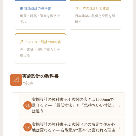
📙 性能設計の教科書
📒 日本の住まいと作法
耐震・断熱・遮音を数字で
日本建築の礼儀と空間を紐
学ぶ
解く
🪑 インテリア設計の教科書
色・素材・照明で暮らしを
整える
実施設計の教科書
📐
75記事
実施設計の教科書 #01 玄関の広さは1500mmで
足りる？― 「最低寸法」と「気持ちいい寸法」
→
01
は違う
実施設計の教科書 #02 玄関ドアの吊元で住み心
→
02
地は変わる？― 右吊元が“基本”と言われる理由