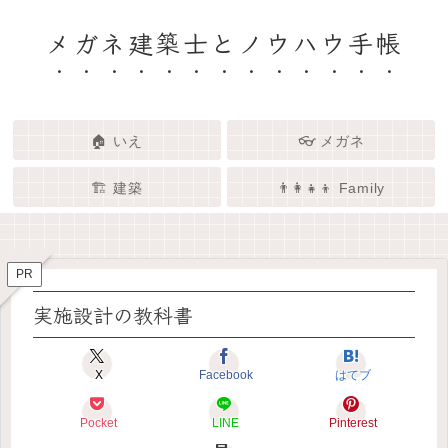
メガネ建築士とノウハウ手帳
🏠 いえ
👓 メガネ
🏗️ 建築
👨‍👩‍👧‍👦 Family
🏗️✨ 建築 × エンタメで、暮らし
🏠✨ 建築士と考える「いい家」
👓✨ メガネの奥にある「わたし
👨‍👩‍👧🌿 Family – 暮らしを育て
ってなんだろう？
をもっと面白く
る、わたしたちの時間
らしさ」を語る場所
PR
実施設計の教科書
X
Facebook
はてブ
Pocket
LINE
Pinterest