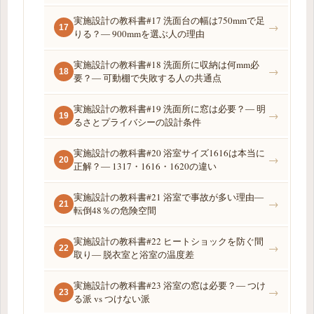
実施設計の教科書#17 洗面台の幅は750mmで足
→
17
りる？― 900mmを選ぶ人の理由
実施設計の教科書#18 洗面所に収納は何mm必
→
18
要？― 可動棚で失敗する人の共通点
実施設計の教科書#19 洗面所に窓は必要？― 明
→
19
るさとプライバシーの設計条件
実施設計の教科書#20 浴室サイズ1616は本当に
→
20
正解？― 1317・1616・1620の違い
実施設計の教科書#21 浴室で事故が多い理由―
→
21
転倒48％の危険空間
実施設計の教科書#22 ヒートショックを防ぐ間
→
22
取り― 脱衣室と浴室の温度差
実施設計の教科書#23 浴室の窓は必要？― つけ
→
23
る派 vs つけない派