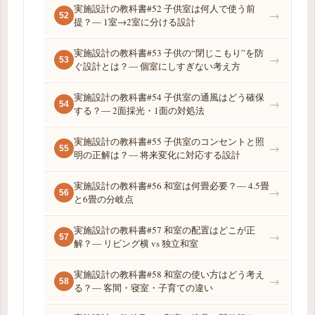
実施設計の教科書#52 子供室は何人で使う前
→
52
提？― 1室→2室に分ける設計
実施設計の教科書#53 子供の“閉じこもり”を防
→
53
ぐ設計とは？― 個室にしすぎない考え方
実施設計の教科書#54 子供室の通風はどう確保
→
54
する？― 2面採光・1面の対処法
実施設計の教科書#55 子供室のコンセントと照
→
55
明の正解は？― 将来変化に対応する設計
実施設計の教科書#56 和室は何畳必要？― 4.5畳
→
56
と6畳の分岐点
実施設計の教科書#57 和室の配置はどこが正
→
57
解？― リビング横 vs 独立和室
実施設計の教科書#58 和室の使い方はどう考え
→
58
る？― 客間・寝室・子育ての違い