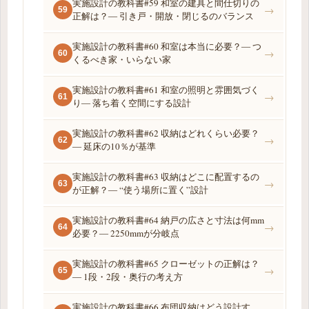
実施設計の教科書#59 和室の建具と間仕切りの
→
59
正解は？― 引き戸・開放・閉じるのバランス
実施設計の教科書#60 和室は本当に必要？― つ
→
60
くるべき家・いらない家
実施設計の教科書#61 和室の照明と雰囲気づく
→
61
り― 落ち着く空間にする設計
実施設計の教科書#62 収納はどれくらい必要？
→
62
― 延床の10％が基準
実施設計の教科書#63 収納はどこに配置するの
→
63
が正解？― “使う場所に置く”設計
実施設計の教科書#64 納戸の広さと寸法は何mm
→
64
必要？― 2250mmが分岐点
実施設計の教科書#65 クローゼットの正解は？
→
65
― 1段・2段・奥行の考え方
実施設計の教科書#66 布団収納はどう設計す