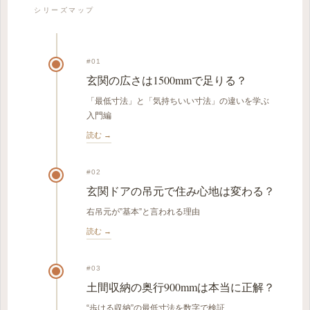
シリーズマップ
#01
玄関の広さは1500mmで足りる？
「最低寸法」と「気持ちいい寸法」の違いを学ぶ
入門編
読む →
#02
玄関ドアの吊元で住み心地は変わる？
右吊元が”基本”と言われる理由
読む →
#03
土間収納の奥行900mmは本当に正解？
“歩ける収納”の最低寸法を数字で検証