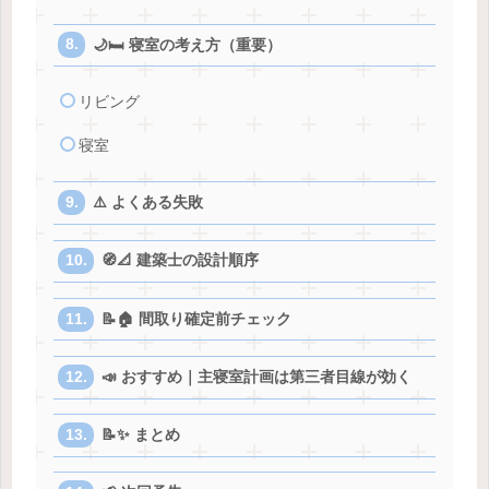
🌙🛏️ 寝室の考え方（重要）
リビング
寝室
⚠️ よくある失敗
🧭📐 建築士の設計順序
📝🏠 間取り確定前チェック
📣 おすすめ｜主寝室計画は第三者目線が効く
📝✨ まとめ