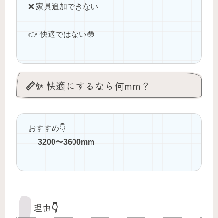
❌ 家具追加できない
👉 快適ではない😳
📏✨ 快適にするなら何mm？
おすすめ👇
📏
3200〜3600mm
理由👇