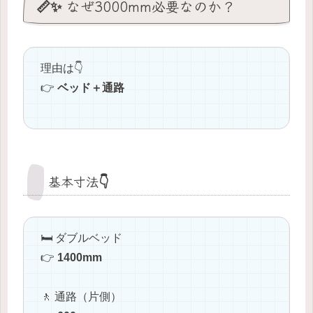
📏✨ なぜ3000mm必要なのか？
理由は👇
👉
ベッド＋通路
基本寸法👇
🛏️ ダブルベッド
👉
1400mm
🚶 通路（片側）