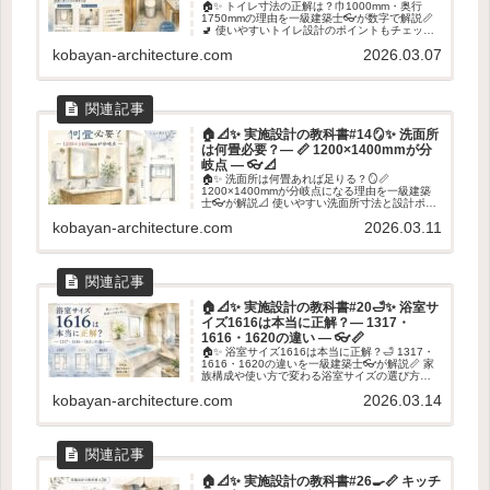
🏠✨ トイレ寸法の正解は？巾1000mm・奥行
1750mmの理由を一級建築士👓が数字で解説📏
🚽 使いやすいトイレ設計のポイントもチェッ
ク！✨
kobayan-architecture.com
2026.03.07
🏠📐✨ 実施設計の教科書#14🪞✨ 洗面所
は何畳必要？― 📏 1200×1400mmが分
岐点 ― 👓📐
🏠✨ 洗面所は何畳あれば足りる？🪞📏
1200×1400mmが分岐点になる理由を一級建築
士👓が解説📐 使いやすい洗面所寸法と設計ポイ
ントを紹介します✨
kobayan-architecture.com
2026.03.11
🏠📐✨ 実施設計の教科書#20🛁✨ 浴室サ
イズ1616は本当に正解？― 1317・
1616・1620の違い ― 👓📏
🏠✨ 浴室サイズ1616は本当に正解？🛁 1317・
1616・1620の違いを一級建築士👓が解説📏 家
族構成や使い方で変わる浴室サイズの選び方を
紹介します✨
kobayan-architecture.com
2026.03.14
🏠📐✨ 実施設計の教科書#26🍳📏 キッチ