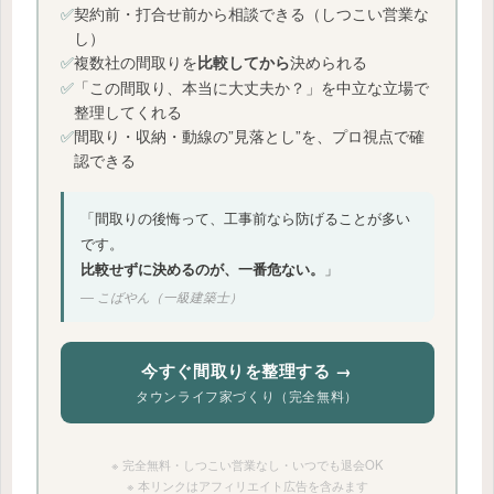
✅
契約前・打合せ前から相談できる（しつこい営業な
し）
✅
複数社の間取りを
決められる
比較してから
✅
「この間取り、本当に大丈夫か？」を中立な立場で
整理してくれる
✅
間取り・収納・動線の”見落とし”を、プロ視点で確
認できる
「間取りの後悔って、工事前なら防げることが多い
です。
比較せずに決めるのが、一番危ない。
」
― こばやん（一級建築士）
今すぐ間取りを整理する →
タウンライフ家づくり（完全無料）
※ 完全無料・しつこい営業なし・いつでも退会OK
※ 本リンクはアフィリエイト広告を含みます