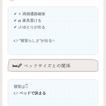
✔ 🚶 両側通路確保
✔ 🧺 家具置ける
✔ 🌙 ゆとりが出る
👉 “寝室らしさ”が出る✨
🛏️📏 ベッドサイズとの関係
寝室は👇
👉
ベッドで決まる