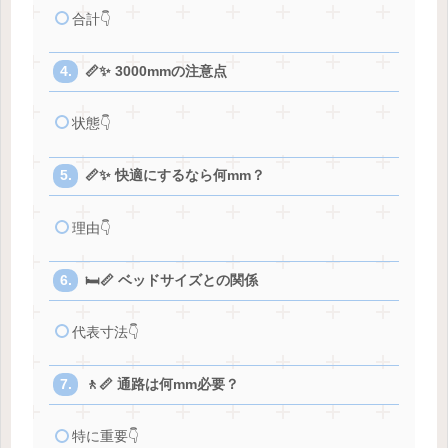
合計👇
📏✨ 3000mmの注意点
状態👇
📏✨ 快適にするなら何mm？
理由👇
🛏️📏 ベッドサイズとの関係
代表寸法👇
🚶📏 通路は何mm必要？
特に重要👇