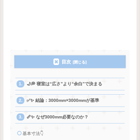
目次
🌙💭 寝室は“広さ”より“余白”で決まる
✅✨ 結論：3000mm×3000mmが基準
📏✨ なぜ3000mm必要なのか？
基本寸法👇