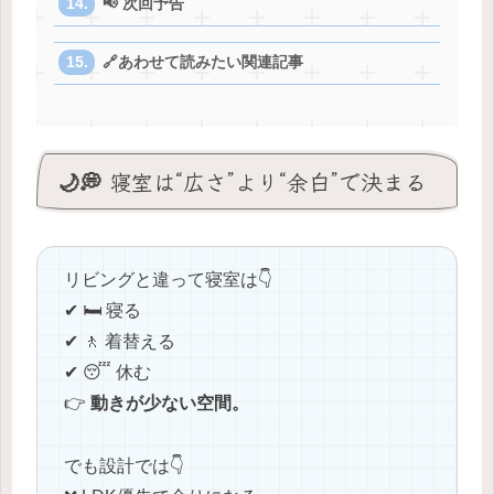
📢 次回予告
🔗あわせて読みたい関連記事
🌙💭 寝室は“広さ”より“余白”で決まる
リビングと違って寝室は👇
✔ 🛏️ 寝る
✔ 🚶 着替える
✔ 😴 休む
👉
動きが少ない空間。
でも設計では👇