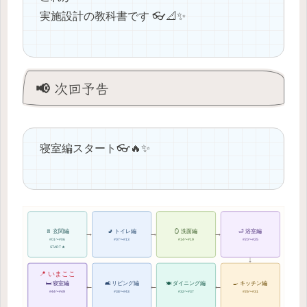
実施設計の教科書です 👓📐✨
📢 次回予告
寝室編スタート👓🔥✨
→
→
→
🚪 玄関編
🚽 トイレ編
🪞 洗面編
🛁 浴室編
#01〜#06
#07〜#13
#14〜#19
#20〜#25
START ★
↓
📍 いまここ
🛏 寝室編
🛋 リビング編
🍽 ダイニング編
🍳 キッチン編
←
←
←
#44〜#49
#38〜#43
#32〜#37
#26〜#31