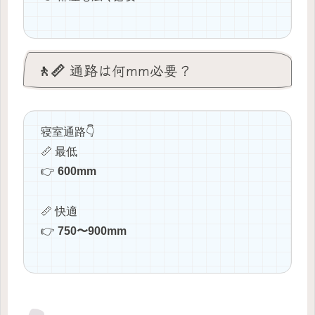
🚶📏 通路は何mm必要？
寝室通路👇
📏 最低
👉
600mm
📏 快適
👉
750〜900mm