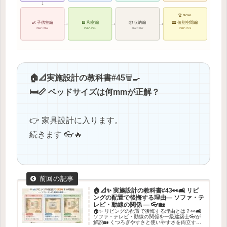
↓
🏆 GOAL
→
→
→
👶 子供室編
🟩 和室編
📦 収納編
🎹 個別空間編
#50〜#55
#56〜#61
#62〜#67
#68〜#73
🏠📐実施設計の教科書#45
🗑️🍳
🛏️📏 ベッドサイズは何mmが正解？
👉 家具設計に入ります。
続きます 👓🔥
🏠📐✨ 実施設計の教科書#43👀🛋️ リビ
ングの配置で後悔する理由― ソファ・テ
レビ・動線の関係 ― 👓🏡
🏠✨ リビングの配置で後悔する理由とは？👀🛋️
ソファ・テレビ・動線の関係を一級建築士👓が
解説🏡 くつろぎやすさと使いやすさを両立する