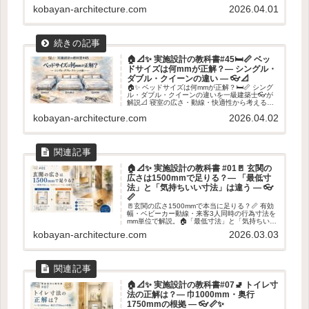
配置設計のポイントを紹介します✨
kobayan-architecture.com
2026.04.01
🏠📐✨ 実施設計の教科書#45🛏️📏 ベッ
ドサイズは何mmが正解？― シングル・
ダブル・クイーンの違い ― 👓📐
🏠✨ ベッドサイズは何mmが正解？🛏️📏 シング
ル・ダブル・クイーンの違いを一級建築士👓が
解説📐 寝室の広さ・動線・快適性から考えるベ
ッド選びのポイントを紹介します✨
kobayan-architecture.com
2026.04.02
🏠📐✨ 実施設計の教科書 #01🚪 玄関の
広さは1500mmで足りる？― 「最低寸
法」と「気持ちいい寸法」は違う ― 👓
📏
🚪玄関の広さ1500mmで本当に足りる？📏 有効
幅・ベビーカー動線・来客3人同時の行為寸法を
mm単位で解説。🏠「最低寸法」と「気持ちいい
寸法」の違いを建築士がやさしく整理します👓
kobayan-architecture.com
2026.03.03
✨
🏠📐✨ 実施設計の教科書#07🚽 トイレ寸
法の正解は？― 巾1000mm・奥行
1750mmの根拠 ― 👓📏✨