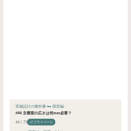
実施設計の教科書
›
🛏 寝室編
›
#44 主寝室の広さは何mm必要？
44 / 73
📐 プライベート