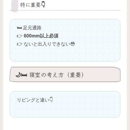
特に重要👇
🛏️ 足元通路
👉
600mm以上必須
👉 ないと出入りできない😳
🌙🛏️ 寝室の考え方（重要）
リビングと違い👇