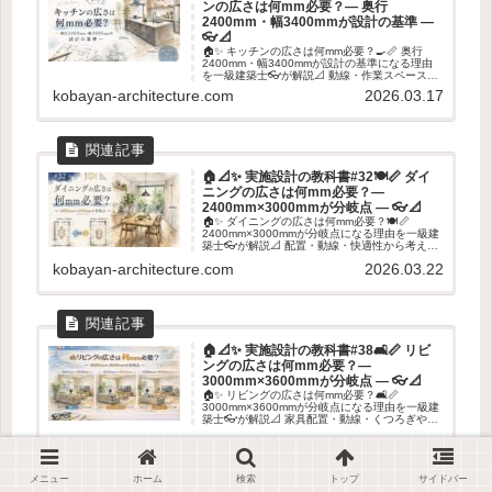
ンの広さは何mm必要？― 奥行
2400mm・幅3400mmが設計の基準 ―
👓📐
🏠✨ キッチンの広さは何mm必要？🍳📏 奥行
2400mm・幅3400mmが設計の基準になる理由
を一級建築士👓が解説📐 動線・作業スペース・
収納まで考えたキッチン寸法のポイントを紹介
kobayan-architecture.com
2026.03.17
します✨
🏠📐✨ 実施設計の教科書#32🍽️📏 ダイ
ニングの広さは何mm必要？―
2400mm×3000mmが分岐点 ― 👓📐
🏠✨ ダイニングの広さは何mm必要？🍽️📏
2400mm×3000mmが分岐点になる理由を一級建
築士👓が解説📐 配置・動線・快適性から考える
ダイニング寸法のポイントを紹介します✨
kobayan-architecture.com
2026.03.22
🏠📐✨ 実施設計の教科書#38🛋️📏 リビ
ングの広さは何mm必要？―
3000mm×3600mmが分岐点 ― 👓📐
🏠✨ リビングの広さは何mm必要？🛋️📏
3000mm×3600mmが分岐点になる理由を一級建
築士👓が解説📐 家具配置・動線・くつろぎやす
さから考えるリビング寸法のポイントを紹介し
kobayan-architecture.com
2026.03.28
ます✨
メニュー
ホーム
検索
トップ
サイドバー