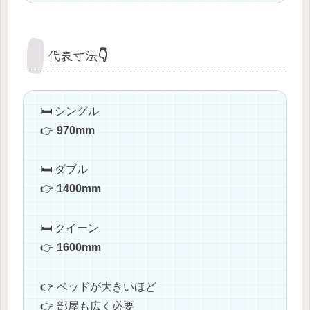
代表寸法👇
🛏️ シングル
👉
970mm
🛏️ ダブル
👉
1400mm
🛏️ クイーン
👉
1600mm
👉 ベッドが大きいほど
👉 部屋も広く必要