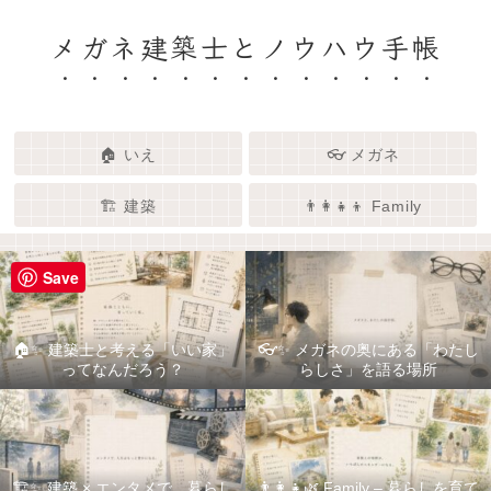
メガネ建築士とノウハウ手帳
🏠 いえ
👓 メガネ
🏗️ 建築
👨‍👩‍👧‍👦 Family
Save
🏠✨ 建築士と考える「いい家」
👓✨ メガネの奥にある「わたし
ってなんだろう？
らしさ」を語る場所
🏗️✨ 建築 × エンタメで、暮らし
👨‍👩‍👧🌿 Family – 暮らしを育て