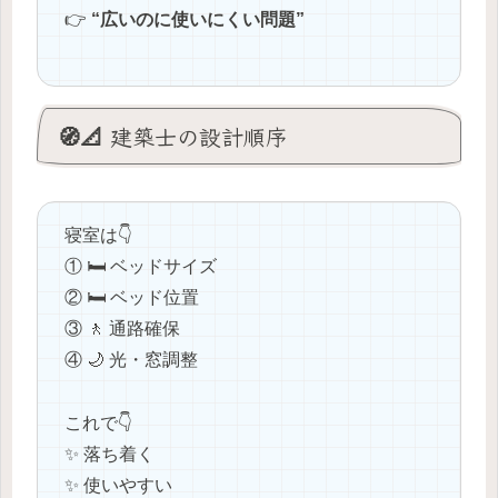
👉
“広いのに使いにくい問題”
🧭📐 建築士の設計順序
寝室は👇
① 🛏️ ベッドサイズ
② 🛏️ ベッド位置
③ 🚶 通路確保
④ 🌙 光・窓調整
これで👇
✨ 落ち着く
✨ 使いやすい