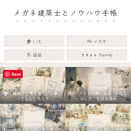
メガネ建築士とノウハウ手帳
🏠 いえ
👓 メガネ
🏗️ 建築
👨‍👩‍👧‍👦 Family
Save
🏠✨ 建築士と考える「いい家」
👓✨ メガネの奥にある「わたし
ってなんだろう？
らしさ」を語る場所
🏗️✨ 建築 × エンタメで、暮らし
👨‍👩‍👧🌿 Family – 暮らしを育て