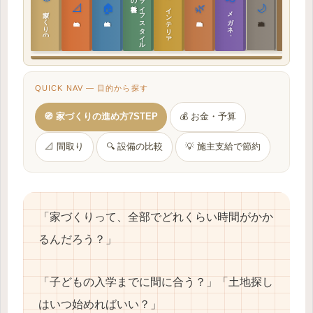
ラ
イ
フ
ス
タ
イ
ル
の
📐
🏠
🌿
🌙
インテリア設計
日本の住まいと作法
家づくりの教科書
メガネ｜転職
実施設計の教科書
性能設計の教科書
敷地設計の教科書
建築思想の教科書
QUICK NAV — 目的から探す
🧭 家づくりの進め方7STEP
💰 お金・予算
📐 間取り
🔍 設備の比較
💡 施主支給で節約
「家づくりって、全部でどれくらい時間がかか
るんだろう？」
「子どもの入学までに間に合う？」「土地探し
はいつ始めればいい？」