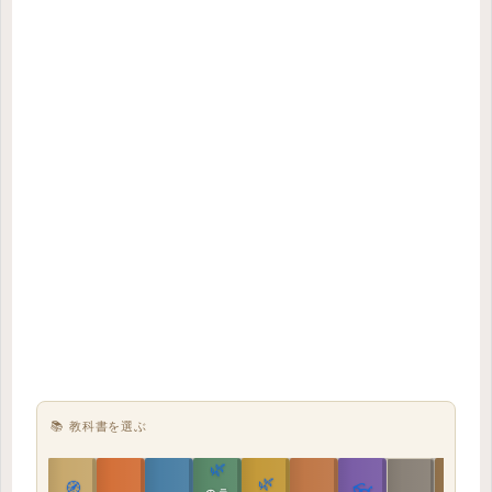
📚 教科書を選ぶ
🌿
🌿
🏯
🧭
👓
教科書