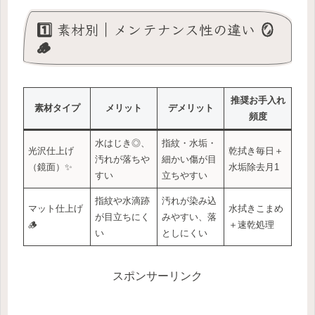
1️⃣ 素材別｜メンテナンス性の違い 🪞
🪵
推奨お手入れ
素材タイプ
メリット
デメリット
頻度
水はじき◎、
指紋・水垢・
光沢仕上げ
乾拭き毎日＋
汚れが落ちや
細かい傷が目
（鏡面）✨
水垢除去月1
すい
立ちやすい
指紋や水滴跡
汚れが染み込
マット仕上げ
水拭きこまめ
が目立ちにく
みやすい、落
🪵
＋速乾処理
い
としにくい
スポンサーリンク