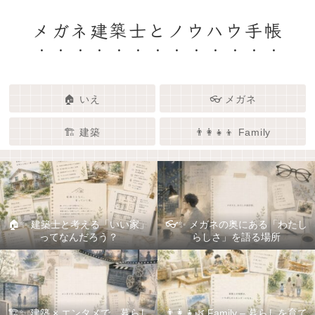
メガネ建築士とノウハウ手帳
🏠 いえ
👓 メガネ
🏗️ 建築
👨‍👩‍👧‍👦 Family
🏠✨ 建築士と考える「いい家」
👓✨ メガネの奥にある「わたし
ってなんだろう？
らしさ」を語る場所
🏗️✨ 建築 × エンタメで、暮らし
👨‍👩‍👧🌿 Family – 暮らしを育て