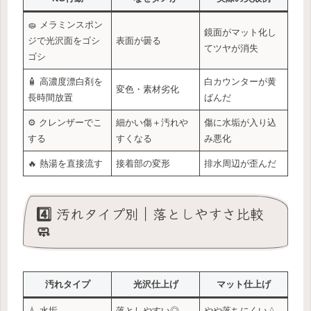
🧽 メラミンスポン
鏡面がマット化し
ジで光沢面をゴシ
表面が曇る
てツヤが消失
ゴシ
🧴 高濃度漂白剤を
白カウンターが黄
変色・素材劣化
長時間放置
ばんだ
⚙️ クレンザーでこ
細かい傷＋汚れや
傷に水垢が入り込
する
すくなる
み悪化
🔥 熱湯を直接流す
接着部の変形
排水周辺が歪んだ
4️⃣ 汚れタイプ別｜落としやすさ比較
🧼
汚れタイプ
光沢仕上げ
マット仕上げ
💧 水垢
落としやすい◎
やや落ちにくい△