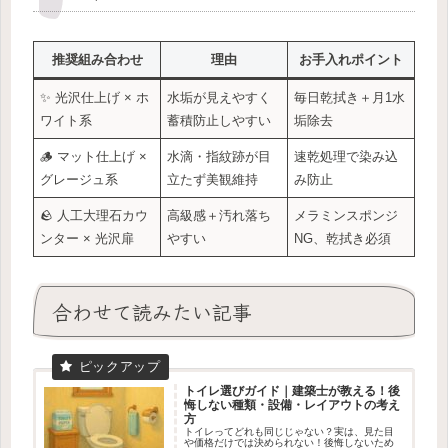
推奨組み合わせ
理由
お手入れポイント
✨ 光沢仕上げ × ホ
水垢が見えやすく
毎日乾拭き＋月1水
ワイト系
蓄積防止しやすい
垢除去
🪵 マット仕上げ ×
水滴・指紋跡が目
速乾処理で染み込
グレージュ系
立たず美観維持
み防止
🪨 人工大理石カウ
高級感＋汚れ落ち
メラミンスポンジ
ンター × 光沢扉
やすい
NG、乾拭き必須
合わせて読みたい記事
トイレ選びガイド｜建築士が教える！後
悔しない種類・設備・レイアウトの考え
方
トイレってどれも同じじゃない？実は、見た目
や価格だけでは決められない！後悔しないため