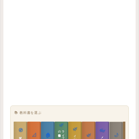
📚 教科書を選ぶ
🌿
🌿
🏯
🧭
👓
教科書
📐
🏠
🌿
🌙