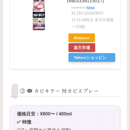
(4903339115017)
created by
Rinker
¥1,150
(2026/08/07
12:16:46時点 楽天市場調
べ-
詳細)
Amazon
楽天市場
Yahooショッピン
グ
③ 🦠 カビキラー 防カビスプレー
価格目安：¥800〜 / 400ml
✅ 特徴