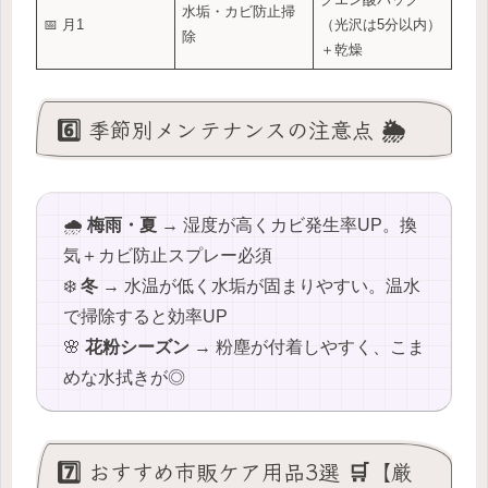
水垢・カビ防止掃
📅 月1
（光沢は5分以内）
除
＋乾燥
6️⃣ 季節別メンテナンスの注意点 🌦
🌧
梅雨・夏
→ 湿度が高くカビ発生率UP。換
気＋カビ防止スプレー必須
❄️
冬
→ 水温が低く水垢が固まりやすい。温水
で掃除すると効率UP
🌸
花粉シーズン
→ 粉塵が付着しやすく、こま
めな水拭きが◎
7️⃣ おすすめ市販ケア用品3選 🛒【厳