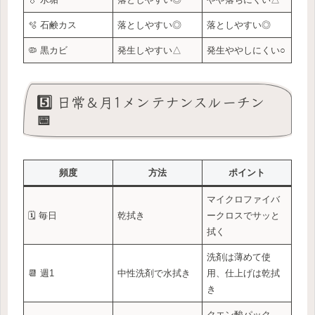
🫧 石鹸カス
落としやすい◎
落としやすい◎
🦠 黒カビ
発生しやすい△
発生ややしにくい○
5️⃣ 日常＆月1メンテナンスルーチン
📅
頻度
方法
ポイント
マイクロファイバ
🗓 毎日
乾拭き
ークロスでサッと
拭く
洗剤は薄めて使
📆 週1
中性洗剤で水拭き
用、仕上げは乾拭
き
クエン酸パック