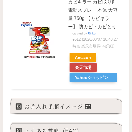
カビキラー カビ取り剤
電動スプレー 本体 大容
量 750g 【カビキラ
ー】 防カビ・カビとり
created by
Rinker
¥612
(2026/08/07 18:48:27
時点 楽天市場調べ-
詳細)
Amazon
楽天市場
Yahooショッピン
グ
8️⃣ お手入れ手順イメージ 🖼
9️⃣ よくある質問（FAQ）