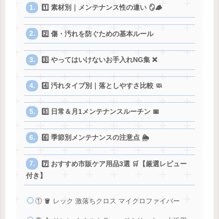
1️⃣ 素材別｜メンテナンス性の違い 🪞🪵
2️⃣ 傷・汚れを防ぐための基本ルール
3️⃣ やってはいけないお手入れNG集 ❌
4️⃣ 汚れタイプ別｜落としやすさ比較 🧼
5️⃣ 日常＆月1メンテナンスルーチン 📅
6️⃣ 季節別メンテナンスの注意点 🌦
7️⃣ おすすめ市販ケア用品3選 🛒【厳選レビュー
付き】
① 🪣 レック 激落ちクロス マイクロファイバー