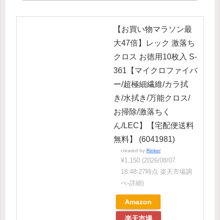
【お買い物マラソン最
大47倍】レック 激落ち
クロス お徳用10枚入 S-
361【マイクロファイバ
ー/超極細繊維/カラ拭
き/水拭き/万能クロス/
お掃除/激落ちく
ん/LEC】【宅配便送料
無料】 (6041981)
created by
Rinker
¥1,150
(2026/08/07
18:48:27時点 楽天市場調
べ-
詳細)
Amazon
楽天市場