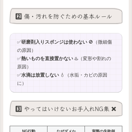
2️⃣ 傷・汚れを防ぐための基本ルール
✅️
研磨剤入りスポンジは使わない
🚫（微細傷
の原因）
✅️
熱いものを直接置かない
♨️（変形や割れの
原因）
✅️
水滴は放置しない
💧（水垢・カビの原因
に）
3️⃣ やってはいけないお手入れNG集 ❌
NG行動
なぜダメか
実際の失敗例