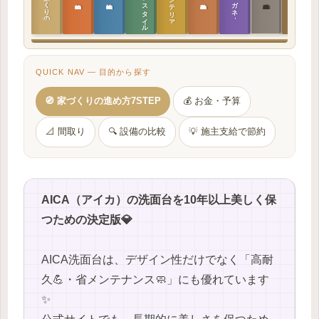
ラ
イ
フ
ス
タ
イ
ル
の
インテリア設計
日本の住まいと作法
家づくりの教科書
メガネ｜転職
実施設計の教科書
性能設計の教科書
敷地設計の教科書
建築思想の教科書
QUICK NAV — 目的から探す
🧭 家づくりの進め方7STEP
💰 お金・予算
📐 間取り
🔍 設備の比較
💡 施主支給で節約
AICA（アイカ）の洗面台を10年以上美しく保
つための決定版💎
AICA洗面台は、デザイン性だけでなく「高耐
久💪・省メンテナンス🧼」にも優れています
✨