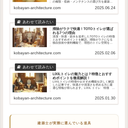
の種類・収納・メンテナンスの選び方を建築士
が解説。
kobayan-architecture.com
2025.06.24
掃除がラクで快適！TOTOトイレが選ば
れる7つの理由
清潔・快適・節水を追求したTOTOトイレの特徴
とおすすめポイントを解説。掃除がラクになる
独自技術や便利機能で、理想のトイレ空間を実
現します！
kobayan-architecture.com
2025.02.06
LIXILトイレの魅力とは？特徴とおすす
めポイントを徹底解説！
LIXILトイレの特徴やおすすめ機能を詳しく解説
した記事です。快適さや清潔さを求める方に最
適な情報が得られます。LIXIL トイレ 特徴 お
すすめを知り、理想的なトイレ選びに役立てま
しょう！
kobayan-architecture.com
2025.01.30
建築士が実際に選んでいる道具