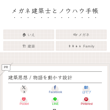
メガネ建築士とノウハウ手帳
🏠 いえ
👓 メガネ
🏗️ 建築
👨‍👩‍👧‍👦 Family
🏗️✨ 建築 × エンタメで、暮らし
🏠✨ 建築士と考える「いい家」
👓✨ メガネの奥にある「わたし
👨‍👩‍👧🌿 Family – 暮らしを育て
ってなんだろう？
をもっと面白く
る、わたしたちの時間
らしさ」を語る場所
PR
建築思想 / 物語を動かす設計
X
Facebook
はてブ
Pocket
LINE
Pinterest