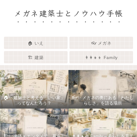
メガネ建築士とノウハウ手帳
🏠 いえ
👓 メガネ
🏗️ 建築
👨‍👩‍👧‍👦 Family
🏠✨ 建築士と考える「いい家」
👓✨ メガネの奥にある「わたし
ってなんだろう？
らしさ」を語る場所
🏗️✨ 建築 × エンタメで、暮らし
👨‍👩‍👧🌿 Family – 暮らしを育て