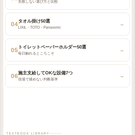
失敗しない選び方と比較
タオル掛け50選
→
LIXIL・TOTO・Panasonic
トイレットペーパーホルダー50選
→
毎日触れるところこそ
施主支給してOKな設備7つ
→
現場で揉めない判断基準
TEXTBOOK LIBRARY