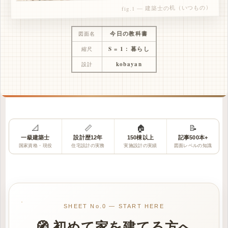
fig.1 — 建築士の机（いつもの）
今日の教科書
図面名
S = 1 : 暮らし
縮尺
kobayan
設計
📐
📏
🏠
📝
一級建築士
設計歴12年
150棟以上
記事500本+
国家資格・現役
住宅設計の実務
実施設計の実績
図面レベルの知識
SHEET No.0 — START HERE
🧭 初めて家を建てる方へ