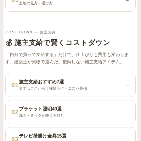
土地の見方・選び方
COST DOWN — 施主支給
💰 施主支給で賢くコストダウン
「自分で買って支給する」だけで、仕上がりも費用も変わりま
す。建築士が実物で選んだ、後悔しない施主支給アイテム。
施主支給おすすめ7選
→
まずはここから｜掃除ラク・コスパ最強
ブラケット照明40選
→
洗面・ヌックが映える灯り
テレビ壁掛け金具15選
→