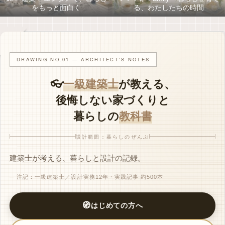
をもっと面白く
る、わたしたちの時間
PR
DRAWING NO.01 — ARCHITECT'S NOTES
👓
一級建築士
が教える、
後悔しない家づくりと
暮らしの
教科書
設計範囲：暮らしのぜんぶ
建築士が考える、暮らしと設計の記録。
注記：一級建築士／設計実務12年・実践記事 約500本
🧭
はじめての方へ