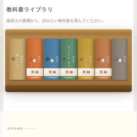
教科書ライブラリ
建築士の書棚から、読みたい教科書を選んでください。
ラ
イ
フ
ス
タ
イ
ル
インテリア設計
日本の
家づくりの教科書
#000
#001
#002
#003
#004
#005
#007
実施設計の教科書
性能設計の教科書
敷地設計の教科書
建築思想の教科書
🧭
📐
🏠
🌿
🌿
🌿
🌙
🏯
完結
完結
完結
完結
完結
の
教科書
ROOMS