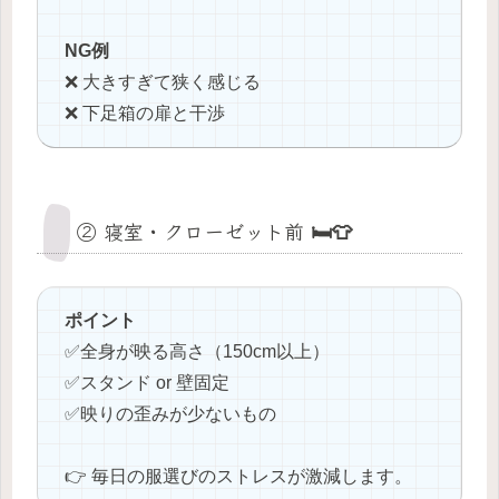
NG例
❌ 大きすぎて狭く感じる
❌ 下足箱の扉と干渉
② 寝室・クローゼット前 🛏️👕
ポイント
✅️全身が映る高さ（150cm以上）
✅️スタンド or 壁固定
✅️映りの歪みが少ないもの
👉 毎日の服選びのストレスが激減します。