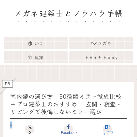
メガネ建築士とノウハウ手帳
🏠 いえ
👓 メガネ
🏗️ 建築
👨‍👩‍👧‍👦 Family
🏗️✨ 建築 × エンタメで、暮らし
🏠✨ 建築士と考える「いい家」
👓✨ メガネの奥にある「わたし
👨‍👩‍👧🌿 Family – 暮らしを育て
ってなんだろう？
をもっと面白く
る、わたしたちの時間
らしさ」を語る場所
PR
室内鏡の選び方｜50種類ミラー徹底比較
＋プロ建築士のおすすめ― 玄関・寝室・
リビングで後悔しないミラー選び
いえのコダワリ
X
Facebook
はてブ