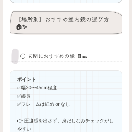
【場所別】おすすめ室内鏡の選び方
🏠✨
① 玄関におすすめの鏡 🚪👞
ポイント
✅️幅30〜45cm程度
✅️縦長
✅️フレームは細め or なし
👉 圧迫感を出さず、身だしなみチェックがし
やすい