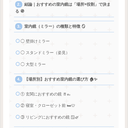
結論｜おすすめの室内鏡は「場所×役割」で決ま
る 🧭
室内鏡（ミラー）の種類と特徴 🪞
◯ 壁掛けミラー
◯ スタンドミラー（姿見）
◯ 大型ミラー
【場所別】おすすめ室内鏡の選び方 🏠✨
① 玄関におすすめの鏡 🚪👞
② 寝室・クローゼット前 🛏️👕
③ リビングにおすすめの鏡 🪟🌿