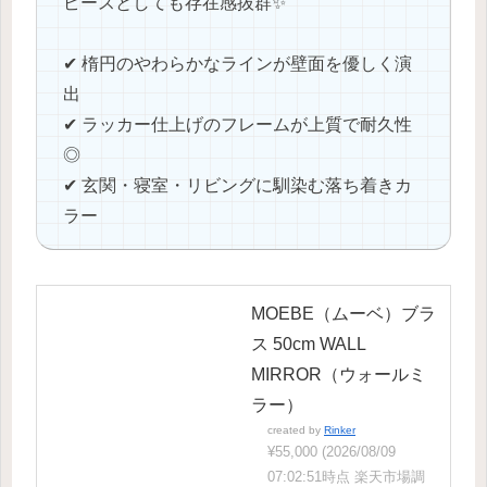
ピースとしても存在感抜群✨
✔ 楕円のやわらかなラインが壁面を優しく演
出
✔ ラッカー仕上げのフレームが上質で耐久性
◎
✔ 玄関・寝室・リビングに馴染む落ち着きカ
ラー
MOEBE（ムーベ）ブラ
ス 50cm WALL
MIRROR（ウォールミ
ラー）
created by
Rinker
¥55,000
(2026/08/09
07:02:51時点 楽天市場調