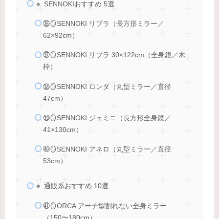
🔹 SENNOKIおすすめ 5選
㊱🪞SENNOKI リブラ（長方形ミラー／
62×92cm）
㊲🪞SENNOKI リブラ 30×122cm（全身鏡／木
枠）
㊳🪞SENNOKI ロンダ（丸型ミラー／直径
47cm）
㊴🪞SENNOKI ジェミニ（長方形全身鏡／
41×130cm）
㊵🪞SENNOKI アネロ（丸型ミラー／直径
53cm）
🔹 通販系おすすめ 10選
㊶🪞ORCA アーチ型割れない全身ミラー
（150〜180cm）