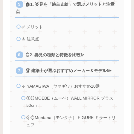
🏠1. 姿見を「施主支給」で選ぶメリットと注意
点
✅ メリット
⚠️ 注意点
🪞2. 姿見の種類と特徴を比較✨
🏆 建築士が選ぶおすすめメーカー＆モデル👓
🔹 YAMAGIWA（ヤマギワ）おすすめ10選
①🪞MOEBE（ムーベ）WALL MIRROR ブラス
50cm
②🪞Montana（モンタナ） FIGURE ミラートリ
ュフ