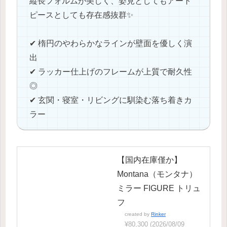
縦長フォルムが美しく、姿見としてもアート
ピースとしても存在感抜群✨
✔ 楕円のやわらかなラインが壁面を優しく演
出
✔ ラッカー仕上げのフレームが上質で耐久性
◎
✔ 玄関・寝室・リビングに馴染む落ち着きカ
ラー
【国内在庫僅か】
Montana（モンタナ）
ミラー FIGURE トリュ
フ
created by
Rinker
¥80,300
(2026/08/09