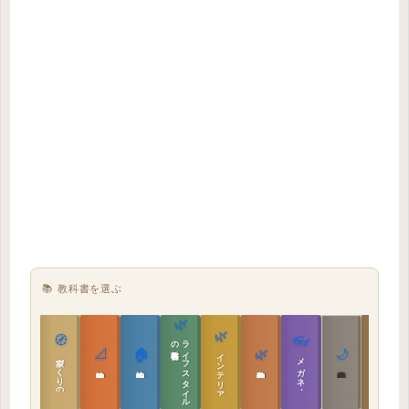
📚 教科書を選ぶ
🌿
🌿
🏯
🧭
👓
教科書
ラ
イ
フ
ス
タ
イ
ル
の
📐
🏠
🌿
🌙
インテリア設計
日本の住まいと作法
家づくりの教科書
メガネ｜転職
実施設計の教科書
性能設計の教科書
敷地設計の教科書
建築思想の教科書