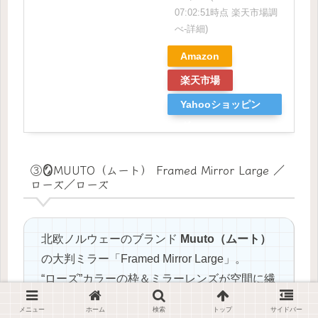
07:02:51時点 楽天市場調
べ-
詳細)
Amazon
楽天市場
Yahooショッピン
グ
③🪞MUUTO（ムート） Framed Mirror Large ／
ローズ／ローズ
北欧ノルウェーのブランド
Muuto（ムート）
の大判ミラー「Framed Mirror Large」。
“ローズ”カラーの枠＆ミラーレンズが空間に繊
細な色調を添えます🌸
メニュー
ホーム
検索
トップ
サイドバー