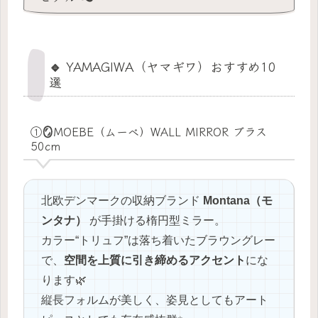
🔹 YAMAGIWA（ヤマギワ）おすすめ10
選
①🪞MOEBE（ムーベ）WALL MIRROR ブラス
50cm
北欧デンマークの収納ブランド
Montana（モ
ンタナ）
が手掛ける楕円型ミラー。
カラー“トリュフ”は落ち着いたブラウングレー
で、
空間を上質に引き締めるアクセント
にな
ります🌿
縦長フォルムが美しく、姿見としてもアート