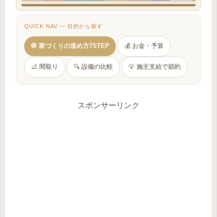
QUICK NAV — 目的から探す
🧭 家づくりの進め方7STEP
💰 お金・予算
📐 間取り
🔍 設備の比較
💡 施主支給で節約
スポンサーリンク