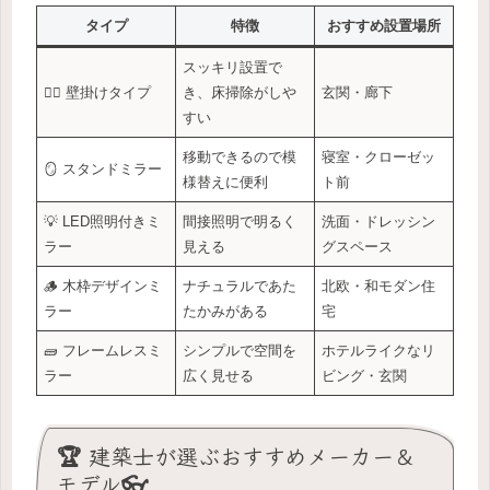
タイプ
特徴
おすすめ設置場所
スッキリ設置で
🧍‍♀️ 壁掛けタイプ
き、床掃除がしや
玄関・廊下
すい
移動できるので模
寝室・クローゼッ
🪞 スタンドミラー
様替えに便利
ト前
💡 LED照明付きミ
間接照明で明るく
洗面・ドレッシン
ラー
見える
グスペース
🪵 木枠デザインミ
ナチュラルであた
北欧・和モダン住
ラー
たかみがある
宅
🧱 フレームレスミ
シンプルで空間を
ホテルライクなリ
ラー
広く見せる
ビング・玄関
🏆 建築士が選ぶおすすめメーカー＆
モデル👓