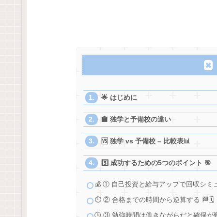
🌟 はじめに
🏫 独学と予備校の違い
🆚 独学 vs 予備校 – 比較表📊
3️⃣ 成功するための5つのポイント 🎯
💰 ① 自己投資と給与アップで回収シミュ
⏱ ② 合格までの時間から逆算する 🏁🗓
🕒 ③ 勉強時間は働きながらだと確保が難し