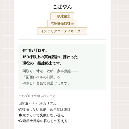
こばやん
一級建築士
宅地建物取引士
インテリアコーディネーター
住宅設計12年。
150棟以上の実施設計に携わった
現役の一級建築士です。
間取り・寸法・収納・家事動線——
「図面レベルの知識」を
やさしい言葉でお届けします。
このブログで得られること
📐
間取りと寸法のリアル
📦
後悔しない収納・家事動線設計
🏠
家づくりで失敗しない視点
👓
建築士目線の暮らしの整え方