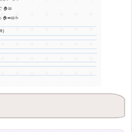
🏠📖
➡️📖☕
R）