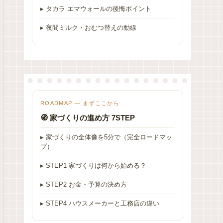
▸ タカラ エマウォールの後悔ポイント
▸ 夜間ミルク・おむつ替えの動線
ROADMAP — まずここから
🧭 家づくりの進め方 7STEP
▸ 家づくりの全体像を5分で（完全ロードマッ
プ）
▸ STEP1 家づくりは何から始める？
▸ STEP2 お金・予算の決め方
▸ STEP4 ハウスメーカーと工務店の違い