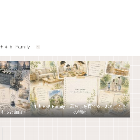
‍👩‍👧‍👦 Family
👨‍👩‍👧🌿 Family – 暮らしを育てる、わたしたち
しをもっと面白く
の時間