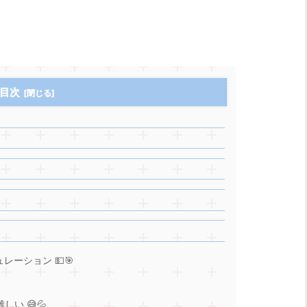
目次
レーション 💵🎯
い 😅💦