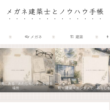
メガネ建築士とノウハウ手帳
👓 メガネ
🏗️ 建築
👨
ネの奥にある「わたしらしさ」を語る
場所
🏗️✨ 建築 × エンタメで、暮ら