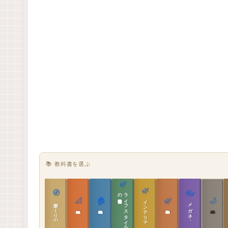
📚 教科書を選ぶ
🌿
🌿
🧭
👓
教科書
ラ
イ
フ
ス
タ
イ
ル
の
📐
🏠
🌿
🌙
インテリア設計
家づくりの教科書
メガネ｜転職
実施設計の教科書
性能設計の教科書
敷地設計の教科書
建築思想の教科書