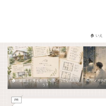
🏠 いえ
🏠✨ 建築士と考える「いい家」ってなんだろ
👓✨ メガ
う？
PR