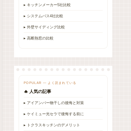
▸ キッチンメーカー5社比較
▸ システムバス4社比較
▸ 外壁サイディング比較
▸ 高断熱窓の比較
POPULAR — よく読まれている
🔥 人気の記事
▸ アイアンバー物干しの後悔と対策
▸ ケイミュー光セラで後悔する前に
▸ トクラスキッチンのデメリット