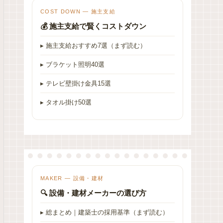
COST DOWN — 施主支給
💰 施主支給で賢くコストダウン
▸ 施主支給おすすめ7選（まず読む）
▸ ブラケット照明40選
▸ テレビ壁掛け金具15選
▸ タオル掛け50選
MAKER — 設備・建材
🔍 設備・建材メーカーの選び方
▸ 総まとめ｜建築士の採用基準（まず読む）