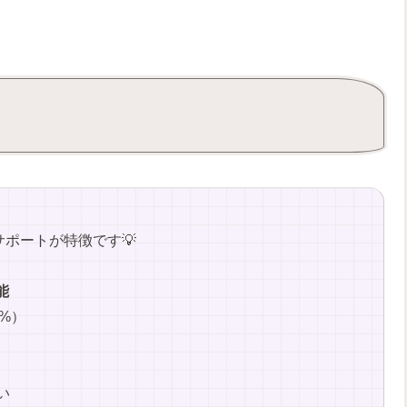
ポートが特徴です💡
能
0%）
い