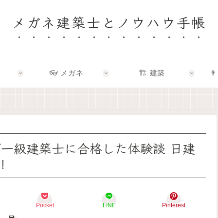
メガネ建築士とノウハウ手帳
👓 メガネ
🏗️ 建築
👨
🏠
👓
🏗️
👨‍👩‍👧
✨
✨
✨
🌿
建
メ
建
F
築
ガ
築
a
士
ネ
×
m
と
の
エ
i
考
奥
ン
l
え
に
タ
y
で一級建築士に合格した体験談 日建
る
あ
メ
–
「
る
で
暮
！
い
「
、
ら
い
わ
暮
し
家
た
ら
を
」
し
し
育
っ
ら
を
て
Pocket
LINE
Pinterest
て
し
も
る