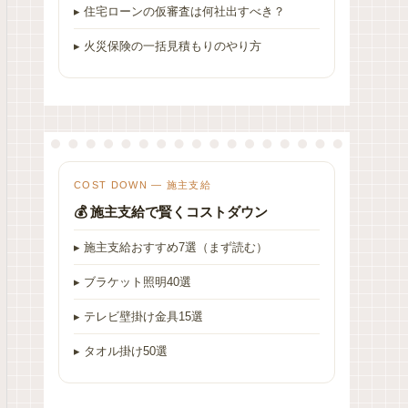
▸ 住宅ローンの仮審査は何社出すべき？
▸ 火災保険の一括見積もりのやり方
COST DOWN — 施主支給
💰 施主支給で賢くコストダウン
▸ 施主支給おすすめ7選（まず読む）
▸ ブラケット照明40選
▸ テレビ壁掛け金具15選
▸ タオル掛け50選