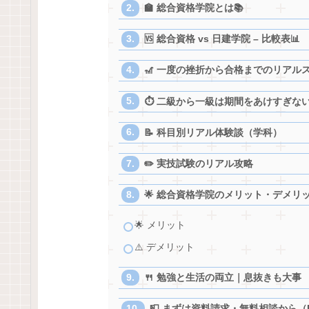
🏫 総合資格学院とは📚
🆚 総合資格 vs 日建学院 – 比較表📊
🎢 一度の挫折から合格までのリアル
⏱ 二級から一級は期間をあけすぎな
📝 科目別リアル体験談（学科）
✏️ 実技試験のリアル攻略
🌟 総合資格学院のメリット・デメリ
🌟 メリット
⚠️ デメリット
🍴 勉強と生活の両立｜息抜きも大事
📮 まずは資料請求・無料相談から（