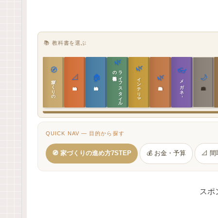
📚 教科書を選ぶ
🌿
🌿
🧭
👓
教科書
ラ
イ
フ
ス
タ
イ
ル
の
📐
🏠
🌿
🌙
インテリア設計
家づくりの教科書
メガネ｜転職
実施設計の教科書
性能設計の教科書
敷地設計の教科書
建築思想の教科書
QUICK NAV — 目的から探す
🧭 家づくりの進め方7STEP
💰 お金・予算
📐 
スポ