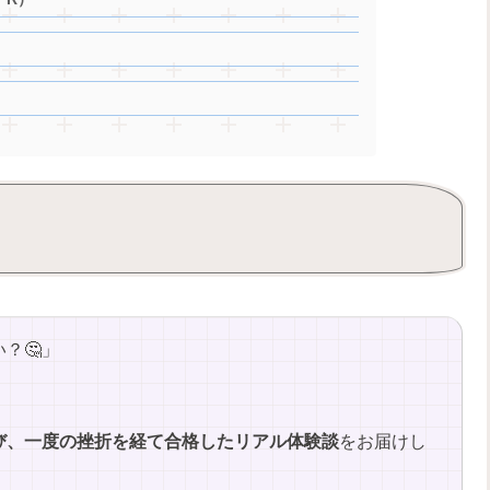
？🤔」
び、一度の挫折を経て合格したリアル体験談
をお届けし