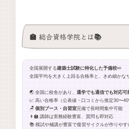
🏫 総合資格学院とは📚
全国展開する
建築士試験に特化した予備校
✏️
全国平均を大きく上回る合格率と、きめ細かなサ
🌏 全国に校舎があり、
通学でも通信でも対応可
📈 高い合格率（公表値・口コミから推定30〜4
🪑
個別ブース・自習室
完備で長時間集中可能
👨‍🏫 講師は実務経験豊富、質問も即対応
📚 模試や補講が豊富で復習サイクルが作りやす