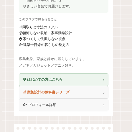
やさしい言葉でお届けします。
このブログで得られること
📐
間取りと寸法のリアル
📦
後悔しない収納・家事動線設計
🏠
家づくりで失敗しない視点
👓
建築士目線の暮らしの整え方
広島出身。家族と静かに暮らしています。
メガネ／ガジェット／アニメ好き。
›
🔰 はじめての方はこちら
›
📐 実施設計の教科書シリーズ
›
👓 プロフィール詳細