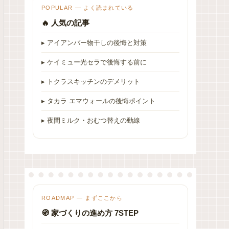
POPULAR — よく読まれている
🔥 人気の記事
▸ アイアンバー物干しの後悔と対策
▸ ケイミュー光セラで後悔する前に
▸ トクラスキッチンのデメリット
▸ タカラ エマウォールの後悔ポイント
▸ 夜間ミルク・おむつ替えの動線
ROADMAP — まずここから
🧭 家づくりの進め方 7STEP