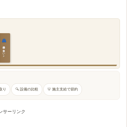
🏯
日本の住まいと作法
間取り
🔍 設備の比較
💡 施主支給で節約
ンサーリンク