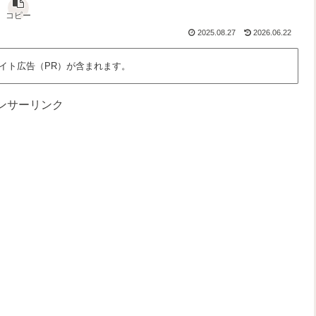
な
さ
っ
、
ん
」
と
わ
コピー
だ
を
面
た
2025.08.27
2026.06.22
ろ
語
白
し
う
る
く
た
？
場
ち
イト広告（PR）が含まれます。
所
の
時
間
ンサーリンク