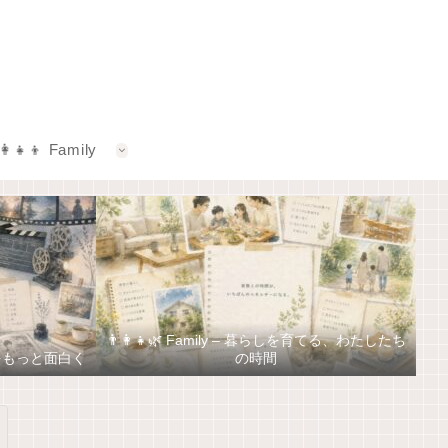
‍👩‍👧‍👦 Family
👨‍👩‍👧🌿 Family – 暮らしを育てる、わたしたち
しをもっと面白く
の時間