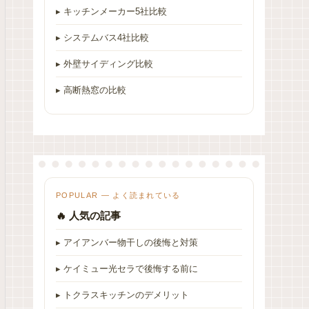
▸ キッチンメーカー5社比較
▸ システムバス4社比較
▸ 外壁サイディング比較
▸ 高断熱窓の比較
POPULAR — よく読まれている
🔥 人気の記事
▸ アイアンバー物干しの後悔と対策
▸ ケイミュー光セラで後悔する前に
▸ トクラスキッチンのデメリット