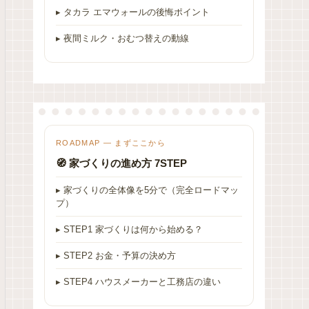
▸ タカラ エマウォールの後悔ポイント
▸ 夜間ミルク・おむつ替えの動線
ROADMAP — まずここから
🧭 家づくりの進め方 7STEP
▸ 家づくりの全体像を5分で（完全ロードマッ
プ）
▸ STEP1 家づくりは何から始める？
▸ STEP2 お金・予算の決め方
▸ STEP4 ハウスメーカーと工務店の違い