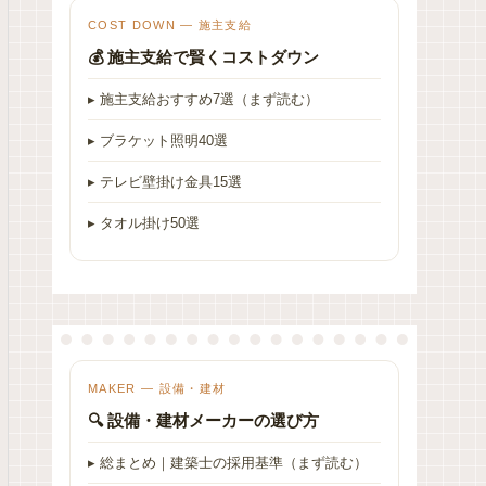
COST DOWN — 施主支給
💰 施主支給で賢くコストダウン
▸ 施主支給おすすめ7選（まず読む）
▸ ブラケット照明40選
▸ テレビ壁掛け金具15選
▸ タオル掛け50選
MAKER — 設備・建材
🔍 設備・建材メーカーの選び方
▸ 総まとめ｜建築士の採用基準（まず読む）