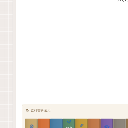
📚 教科書を選ぶ
🌿
🌿
🧭
👓
教科書