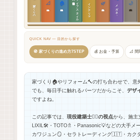
ラ
イ
フ
ス
タ
イ
ル
の
📐
🏠
🌿
🌙
インテリア設計
家づくりの教科書
メガネ｜転職
実施設計の教科書
性能設計の教科書
敷地設計の教科書
建築思想の教科書
QUICK NAV — 目的から探す
🧭 家づくりの進め方7STEP
💰 お金・予算
📐 
家づくり🏠やリフォーム🔨の打ち合わせで、意
でも、毎日手に触れるパーツだからこそ、
デザイ
ですよね。
この記事では、
現役建築士👷‍♂️の視点
から、施主
LIXIL🛠・TOTO🚿・Panasonic💡などの
カワジュン🪞・セラトレーディング🇮🇹・カクダ