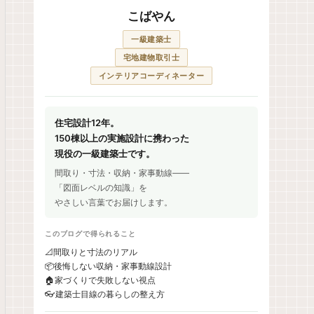
こばやん
一級建築士
宅地建物取引士
インテリアコーディネーター
住宅設計12年。
150棟以上の実施設計に携わった
現役の一級建築士です。
間取り・寸法・収納・家事動線——
「図面レベルの知識」を
やさしい言葉でお届けします。
このブログで得られること
📐
間取りと寸法のリアル
📦
後悔しない収納・家事動線設計
🏠
家づくりで失敗しない視点
👓
建築士目線の暮らしの整え方