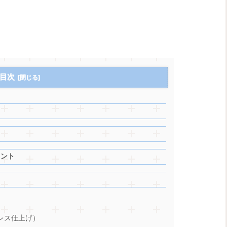
目次
イント
ンレス仕上げ）