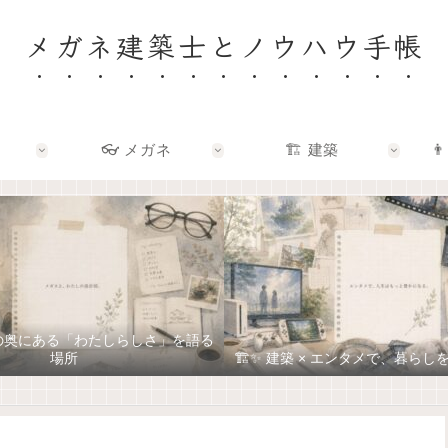
メガネ建築士とノウハウ手帳
👓 メガネ
🏗️ 建築
👨
ネの奥にある「わたしらしさ」を語る
場所
🏗️✨ 建築 × エンタメで、暮ら