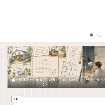
🏠 いえ
🏠✨ 建築士と考える「いい家」ってなんだろ
👓✨ メガ
う？
PR