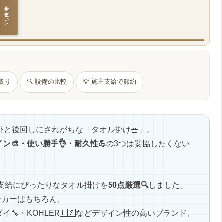
日本の住まいと作法
間取り
🔍 設備の比較
💡 施主支給で節約
外と後回しにされがちな「タオル掛け🧺」。
ン🎨・使い勝手👌・耐久性💪
の3つは妥協したくない
支給にぴったりなタオル掛けを
50点厳選🔍
しました。
大手メーカーはもちろん、
イ🔧・KOHLER🇺🇸などデザイン性の高いブランド、