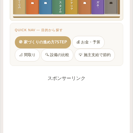
ラ
イ
フ
ス
タ
イ
ル
の
インテリア設計
日本の住まいと作法
家づくりの教科書
メガネ｜転職
実施設計の教科書
性能設計の教科書
敷地設計の教科書
建築思想の教科書
QUICK NAV — 目的から探す
🧭 家づくりの進め方7STEP
💰 お金・予算
📐 間取り
🔍 設備の比較
💡 施主支給で節約
スポンサーリンク