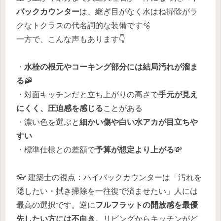
バックカウンター
は、継ぎ目がなく水はね掃除がラ
クなトクラスの代名詞的な装備です🫧
一方で、こんな声もあります👇
・
水栓の根元やコーキング部分には結局汚れが溜ま
る
🚠
・対面キッチンだと立ち上がりの高さで
手元が見え
にくく、圧迫感を感じる
ことがある
・濃い色を選ぶと
細かい傷や白い水アカが目立ちや
すい
・標準仕様との差額で
予算が想定より上がる
💸
👓 建築士の視点：ハイバックカウンターは「汚れを
隠したい・拭き掃除を一往復で済ませたい」人には
最高の選択です。逆に
フルフラットの開放感を最優
先したい方には不向き
。リビングからキッチンがど