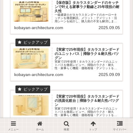
【保存版】タカラスタンダードのキッチ
ンで叶える家事ラク動線と25年現役の耐
久性
一級建築士がタカラスタンダードのホーローキ
ッチンを徹底解説。メリット・デメリット・活
用シーンを紹介し、購入前の不安も解消しま
す。
kobayan-architecture.com
2025.09.05
【実家で25年現役】タカラスタンダード
のユニットバス｜掃除ラク＆耐久性バツ
グン
実家で25年使用！タカラスタンダードのユニッ
トバスを徹底レビュー。掃除のラクさ・耐久
性・家事らく機能・価格相場・デメリットを数
字入りで解説。ショールーム体感の魅力も！
kobayan-architecture.com
2025.09.09
【実家で20年現役】タカラスタンダード
の洗面化粧台｜掃除ラク＆耐久性バツグ
ン
実家で25年使用！タカラスタンダードのユニッ
トバスを徹底レビュー。掃除のラクさ・耐久
性・家事らく機能・価格相場・デメリットを数
字入りで解説。ショールーム体感の魅力も！
kobayan-architecture.com
2025.09.06
メニュー
ホーム
検索
トップ
サイドバー