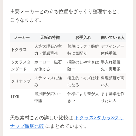
主要メーカーとの立ち位置をざっくり整理すると、
こうなります。
メーカー
天板の特徴
お手入れ
向いている人
人造大理石が主
普段はラク／艶維
デザインと一
トクラス
力・質感重視
持に気配り
体感重視
タカラスタ
ホーロー・磁石
掃除のしやすさは
手入れ最優
ンダード
が使える
随一
先・実用派
ステンレスに強
衛生的・キズは味
料理頻度が高
クリナップ
み
になる
い人
選択肢が広い・
仕様により差が大
まず基準を作
LIXIL
中庸
きい
りたい人
天板素材ごとの詳しい比較は
トクラス×タカラ×クリ
ナップ徹底比較
にまとめています。