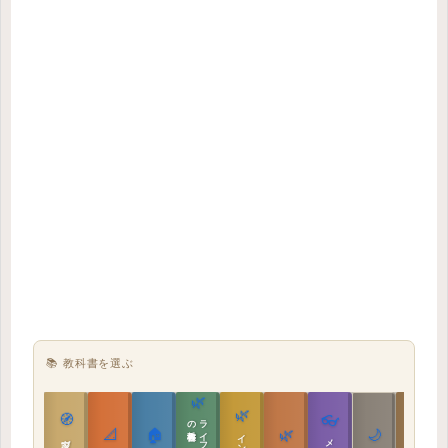
📚 教科書を選ぶ
🌿
🌿
🏯
🧭
👓
教科書
📐
🏠
🌿
🌙