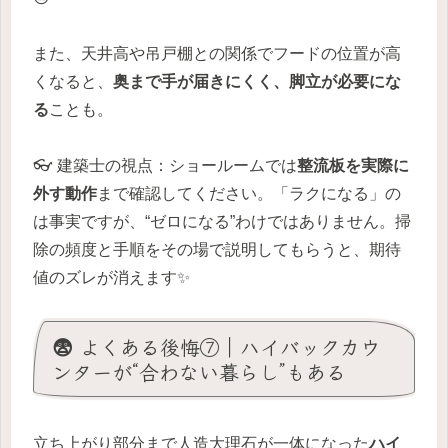
また、天井高や吊戸棚との関係でフードの位置が高
くなると、
奥まで手が届きにくく、脚立が必要にな
る
ことも。
👓 建築士の視点：ショールームでは
整流板を実際に
外す動作
まで確認してください。「ラクになる」の
は事実ですが、“ゼロになる”わけではありません。掃
除の頻度と手順をその場で説明してもらうと、期待
値のズレが消えます✨
😨 よくある後悔⑦｜ハイバックカウ
ンターが“合わない暮らし”もある
立ち上がり部分まで人造大理石が一体になった
ハイ