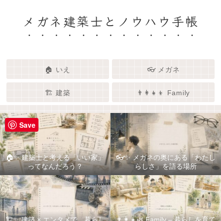
メガネ建築士とノウハウ手帳
🏠 いえ
👓 メガネ
🏗️ 建築
👨‍👩‍👧‍👦 Family
Save
🏠✨ 建築士と考える「いい家」
👓✨ メガネの奥にある「わたし
ってなんだろう？
らしさ」を語る場所
🏗️✨ 建築 × エンタメで、暮らし
👨‍👩‍👧🌿 Family – 暮らしを育て