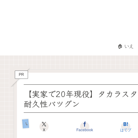
🏠 いえ
PR
【実家で20年現役】タカラス
耐久性バツグン
いえのコダワリ
X
Facebook
はてブ