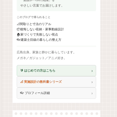
やさしい言葉でお届けします。
このブログで得られること
📐
間取りと寸法のリアル
📦
後悔しない収納・家事動線設計
🏠
家づくりで失敗しない視点
👓
建築士目線の暮らしの整え方
広島出身。家族と静かに暮らしています。
メガネ／ガジェット／アニメ好き。
›
🔰 はじめての方はこちら
›
📐 実施設計の教科書シリーズ
›
👓 プロフィール詳細