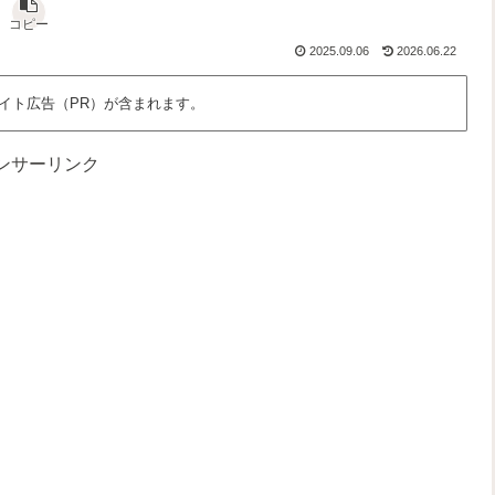
な
さ
っ
、
ん
」
と
わ
コピー
だ
を
面
た
2025.09.06
2026.06.22
ろ
語
白
し
う
る
く
た
？
場
ち
イト広告（PR）が含まれます。
所
の
時
間
ンサーリンク