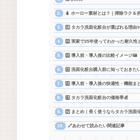
🧴 ホーロー素材とは？｜掃除ラク＆
1️⃣ タカラ洗面化粧台が選ばれる理由
2️⃣ 実家で25年使ってわかった耐久性
3️⃣ 導入前・導入後の比較イメージ🖼️
4️⃣ 洗面化粧台購入前に知っておきた
5️⃣ 導入前・導入後の快適性・機能まと
6️⃣ タカラ洗面化粧台の価格帯💰
7️⃣ まとめ｜長く使うならタカラ洗面化
🔗あわせて読みたい関連記事