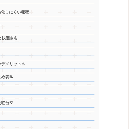
劣化しにくい秘密
✨
と快適さ💪
いデメリット⚠️
め表📝
粧台💡