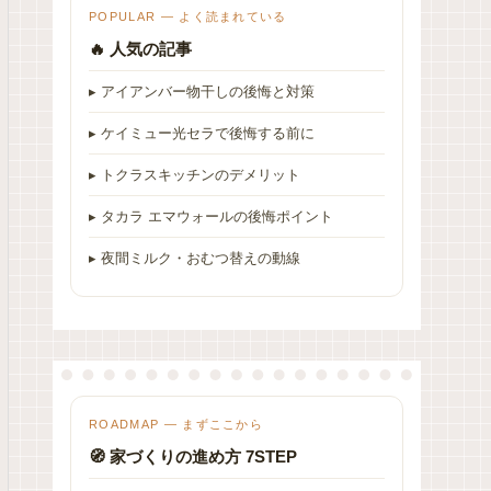
POPULAR — よく読まれている
🔥 人気の記事
▸ アイアンバー物干しの後悔と対策
▸ ケイミュー光セラで後悔する前に
▸ トクラスキッチンのデメリット
▸ タカラ エマウォールの後悔ポイント
▸ 夜間ミルク・おむつ替えの動線
ROADMAP — まずここから
🧭 家づくりの進め方 7STEP