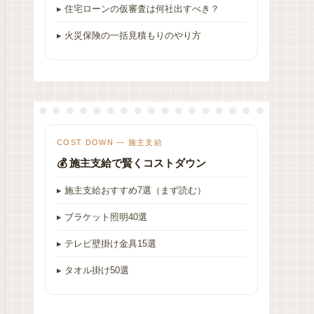
▸ 住宅ローンの仮審査は何社出すべき？
▸ 火災保険の一括見積もりのやり方
COST DOWN — 施主支給
💰 施主支給で賢くコストダウン
▸ 施主支給おすすめ7選（まず読む）
▸ ブラケット照明40選
▸ テレビ壁掛け金具15選
▸ タオル掛け50選