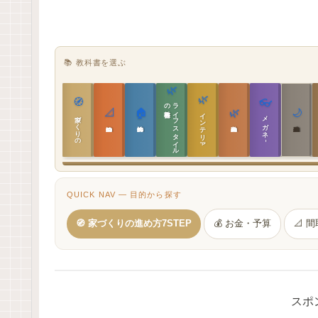
📚 教科書を選ぶ
🌿
🌿
🧭
👓
教科書
ラ
イ
フ
ス
タ
イ
ル
の
📐
🏠
🌿
🌙
インテリア設計
家づくりの教科書
メガネ｜転職
実施設計の教科書
性能設計の教科書
敷地設計の教科書
建築思想の教科書
QUICK NAV — 目的から探す
🧭 家づくりの進め方7STEP
💰 お金・予算
📐 
スポ