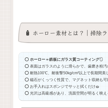
🧴 ホーロー素材とは？｜掃除
⭕️
ホーロー＝鉄板にガラス質コーティング
🪞
⭕️ 表面はガラスのように滑らかで、歯磨き粉
⭕️ 耐熱100℃、耐衝撃50kg/cm²以上で長期間
⭕️ 磁石がくっつく性質で、マグネット収納も可
⭕️ お手入れはスポンジでサッと拭くだけ🧽
⭕️ 光沢は高級感があり、洗面空間が明るく映える