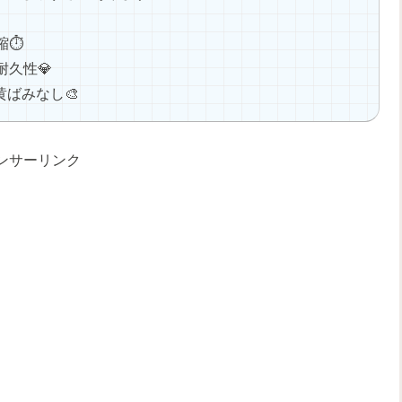
⏱️
耐久性💎
ばみなし🎨
ンサーリンク