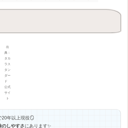
出
典：
タカ
ラス
タン
ダー
ド
公式
サイ
ト
0年以上現役🪞
除のしやすさ
にあります✨