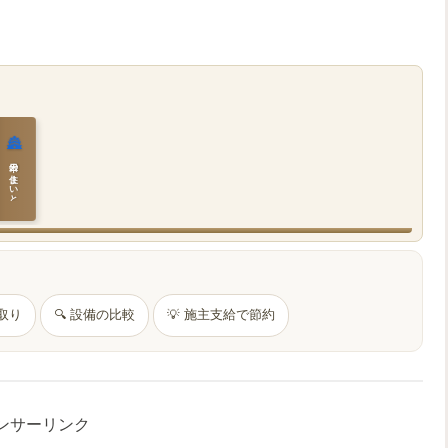
🏯
日本の住まいと作法
間取り
🔍 設備の比較
💡 施主支給で節約
ンサーリンク