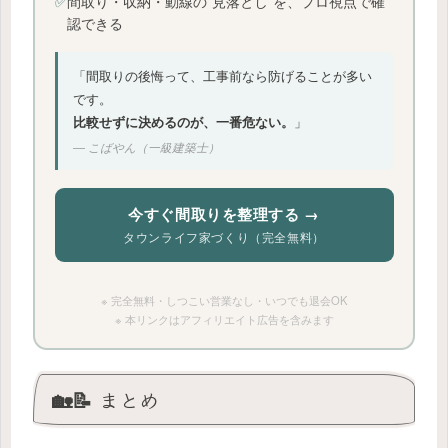
✅
間取り・収納・動線の”見落とし”を、プロ視点で確
認できる
「間取りの後悔って、工事前なら防げることが多い
です。
比較せずに決めるのが、一番危ない。
」
― こばやん（一級建築士）
今すぐ間取りを整理する →
タウンライフ家づくり（完全無料）
※ 完全無料・しつこい営業なし・いつでも退会OK
※ 本リンクはアフィリエイト広告を含みます
🏡📝 まとめ