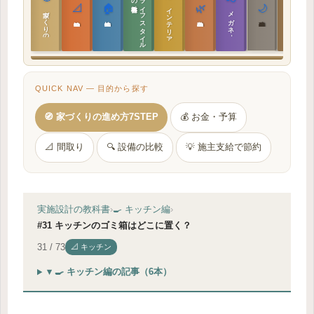
ラ
イ
フ
ス
タ
イ
ル
の
📐
🏠
🌿
🌙
インテリア設計
日本の住まいと作法
家づくりの教科書
メガネ｜転職
実施設計の教科書
性能設計の教科書
敷地設計の教科書
建築思想の教科書
QUICK NAV — 目的から探す
🧭 家づくりの進め方7STEP
💰 お金・予算
📐 間取り
🔍 設備の比較
💡 施主支給で節約
実施設計の教科書
›
🍳 キッチン編
›
#31 キッチンのゴミ箱はどこに置く？
31 / 73
📐 キッチン
▾ 🍳 キッチン編の記事（6本）