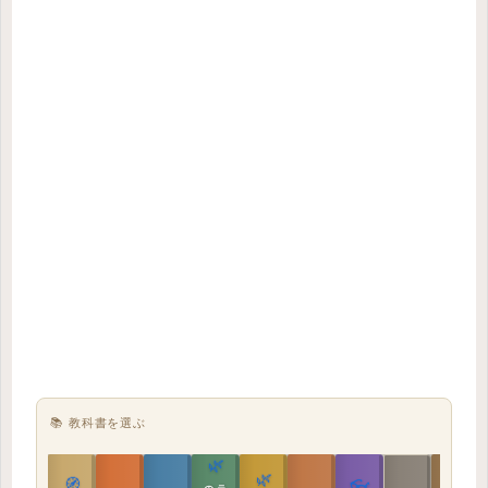
📚 教科書を選ぶ
🌿
🌿
🏯
🧭
👓
教科書