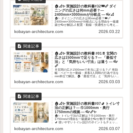
🏠📐✨ 実施設計の教科書#32🍽️📏 ダイ
ニングの広さは何mm必要？―
2400mm×3000mmが分岐点 ― 👓📐
🏠✨ ダイニングの広さは何mm必要？🍽️📏
2400mm×3000mmが分岐点になる理由を一級建
築士👓が解説📐 配置・動線・快適性から考える
ダイニング寸法のポイントを紹介します✨
kobayan-architecture.com
2026.03.22
🏠📐✨ 実施設計の教科書 #01🚪 玄関の
広さは1500mmで足りる？― 「最低寸
法」と「気持ちいい寸法」は違う ― 👓
📏
🚪玄関の広さ1500mmで本当に足りる？📏 有効
幅・ベビーカー動線・来客3人同時の行為寸法を
mm単位で解説。🏠「最低寸法」と「気持ちいい
寸法」の違いを建築士がやさしく整理します👓
kobayan-architecture.com
2026.03.03
✨
🏠📐✨ 実施設計の教科書#07🚽 トイレ寸
法の正解は？― 巾1000mm・奥行
1750mmの根拠 ― 👓📏✨
🏠✨ トイレ寸法の正解は？巾1000mm・奥行
1750mmの理由を一級建築士👓が数字で解説📏
🚽 使いやすいトイレ設計のポイントもチェッ
ク！✨
kobayan-architecture.com
2026.03.07