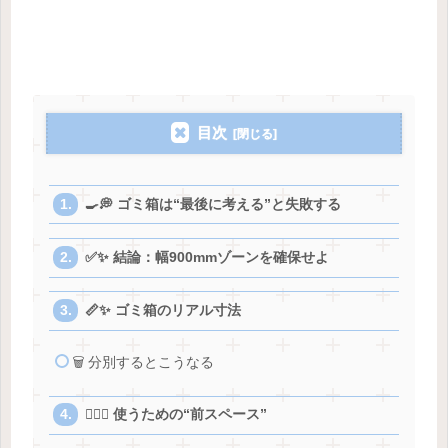
目次
🍳💭 ゴミ箱は“最後に考える”と失敗する
✅✨ 結論：幅900mmゾーンを確保せよ
📏✨ ゴミ箱のリアル寸法
🗑️ 分別するとこうなる
🚶‍♀️✨ 使うための“前スペース”