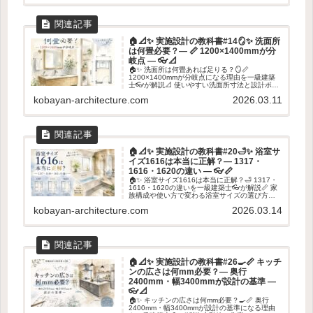
🏠📐✨ 実施設計の教科書#14🪞✨ 洗面所
は何畳必要？― 📏 1200×1400mmが分
岐点 ― 👓📐
🏠✨ 洗面所は何畳あれば足りる？🪞📏
1200×1400mmが分岐点になる理由を一級建築
士👓が解説📐 使いやすい洗面所寸法と設計ポイ
ントを紹介します✨
kobayan-architecture.com
2026.03.11
🏠📐✨ 実施設計の教科書#20🛁✨ 浴室サ
イズ1616は本当に正解？― 1317・
1616・1620の違い ― 👓📏
🏠✨ 浴室サイズ1616は本当に正解？🛁 1317・
1616・1620の違いを一級建築士👓が解説📏 家
族構成や使い方で変わる浴室サイズの選び方を
紹介します✨
kobayan-architecture.com
2026.03.14
🏠📐✨ 実施設計の教科書#26🍳📏 キッチ
ンの広さは何mm必要？― 奥行
2400mm・幅3400mmが設計の基準 ―
👓📐
🏠✨ キッチンの広さは何mm必要？🍳📏 奥行
2400mm・幅3400mmが設計の基準になる理由