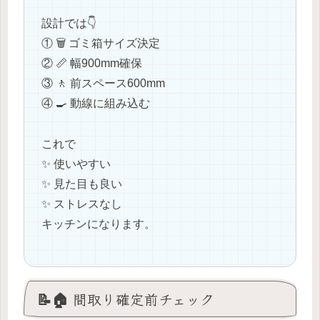
設計では👇
① 🗑️ ゴミ箱サイズ決定
② 📏 幅900mm確保
③ 🚶 前スペース600mm
④ 🍳 動線に組み込む
これで
✨ 使いやすい
✨ 見た目も良い
✨ ストレスなし
キッチンになります。
📝🏠 間取り確定前チェック