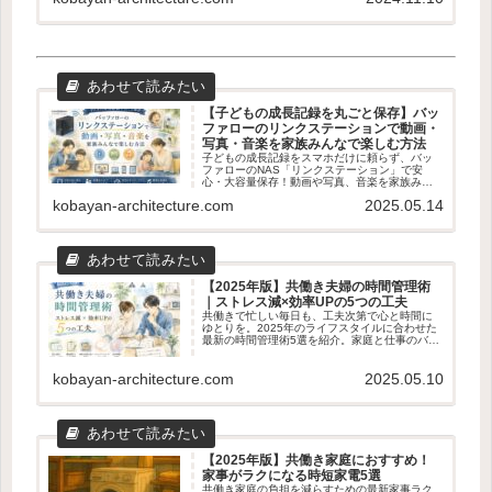
すさなど、知っておくべき情報が満載です。
【子どもの成長記録を丸ごと保存】バッ
ファローのリンクステーションで動画・
写真・音楽を家族みんなで楽しむ方法
子どもの成長記録をスマホだけに頼らず、バッ
ファローのNAS「リンクステーション」で安
心・大容量保存！動画や写真、音楽を家族みん
なで楽しむための使い方やメリット・デメリッ
kobayan-architecture.com
2025.05.14
トをわかりやすく解説します。
【2025年版】共働き夫婦の時間管理術
｜ストレス減×効率UPの5つの工夫
共働きで忙しい毎日も、工夫次第で心と時間に
ゆとりを。2025年のライフスタイルに合わせた
最新の時間管理術5選を紹介。家庭と仕事のバラ
ンスを整えたい夫婦におすすめの実践アイデア
を解説します。
kobayan-architecture.com
2025.05.10
【2025年版】共働き家庭におすすめ！
家事がラクになる時短家電5選
共働き家庭の負担を減らすための最新家事ラク