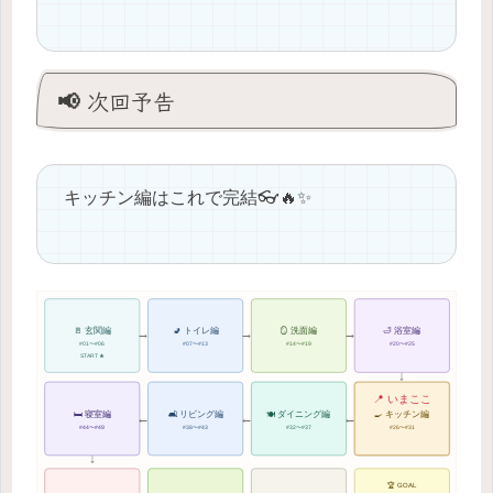
📢 次回予告
キッチン編はこれで完結👓🔥✨
→
→
→
🚪 玄関編
🚽 トイレ編
🪞 洗面編
🛁 浴室編
#01〜#06
#07〜#13
#14〜#19
#20〜#25
START ★
↓
📍 いまここ
🛏 寝室編
🛋 リビング編
🍽 ダイニング編
🍳 キッチン編
←
←
←
#44〜#49
#38〜#43
#32〜#37
#26〜#31
↓
🏆 GOAL