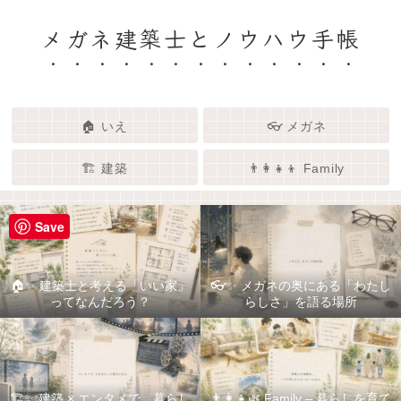
メガネ建築士とノウハウ手帳
🏠 いえ
👓 メガネ
🏗️ 建築
👨‍👩‍👧‍👦 Family
Save
🏠✨ 建築士と考える「いい家」
👓✨ メガネの奥にある「わたし
ってなんだろう？
らしさ」を語る場所
🏗️✨ 建築 × エンタメで、暮らし
👨‍👩‍👧🌿 Family – 暮らしを育て