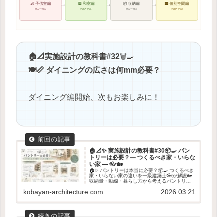
→
→
→
👶 子供室編
🟩 和室編
📦 収納編
🎹 個別空間編
#50〜#55
#56〜#61
#62〜#67
#68〜#73
🏠📐実施設計の教科書#32
🗑️🍳
🍽️📏 ダイニングの広さは何mm必要？
ダイニング編開始、次もお楽しみに！
🏠📐✨ 実施設計の教科書#30📦🍳 パン
トリーは必要？― つくるべき家・いらな
い家 ― 👓🏡
🏠✨ パントリーは本当に必要？📦🍳 つくるべき
家・いらない家の違いを一級建築士👓が解説🏡
収納量・動線・暮らし方から考えるパントリー
の判断基準を紹介します✨
kobayan-architecture.com
2026.03.21