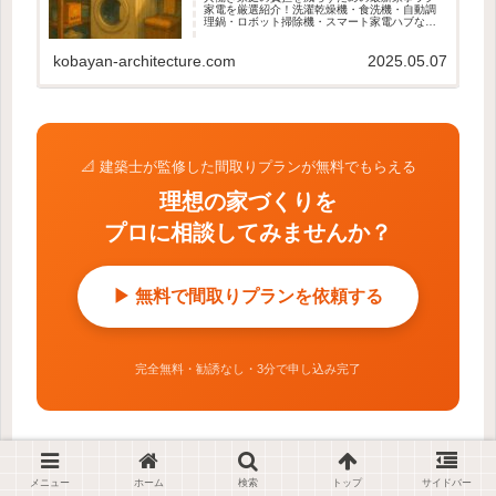
家電を厳選紹介！洗濯乾燥機・食洗機・自動調
理鍋・ロボット掃除機・スマート家電ハブな
ど、時短・効率化に役立つアイテム5選を徹底解
説。
kobayan-architecture.com
2025.05.07
📐 建築士が監修した間取りプランが無料でもらえる
理想の家づくりを
プロに相談してみませんか？
▶ 無料で間取りプランを依頼する
完全無料・勧誘なし・3分で申し込み完了
📘 このテーマをまとめて読む｜設備選びの完
メニュー
ホーム
検索
トップ
サイドバー
→