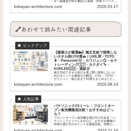
を一級建築士👓が解説📐 動線・作業スペース・
収納まで考えたキッチン寸法のポイントを紹介
kobayan-architecture.com
2026.03.17
します✨
🔗あわせて読みたい関連記事
【建築士が厳選🏡】施主支給で後悔しな
いタオル掛け50選🧺｜LIXIL🛠・TOTO
🚿・Panasonic💡・カワジュン🪞・セラ
トレーディング🇮🇹・カクダイ🔧・
KOHLER🇺🇸・通販🛒
施主支給でタオル掛けを選ぶ際に後悔しないた
めのポイントを建築士が解説。LIXIL・TOTO・
カワジュン・輸入品まで50選をまとめました。
失敗しない素材・取付位置の基準も紹介。
kobayan-architecture.com
2025.08.14
パナソニックVSミーレ：フロントオー
プン食洗機徹底比較！おすすめはどっ
ち？
フロントオープン食洗機を検討中の方必見！パ
ナソニックとミーレを中心に、おすすめ機種の
特徴や選び方のポイントを徹底比較。実際のユ
ーザー体験も交えて、あなたに最適な食洗機選
kobayan-architecture.com
2024.11.10
びをサポートします。容量、乾燥機能、使いや