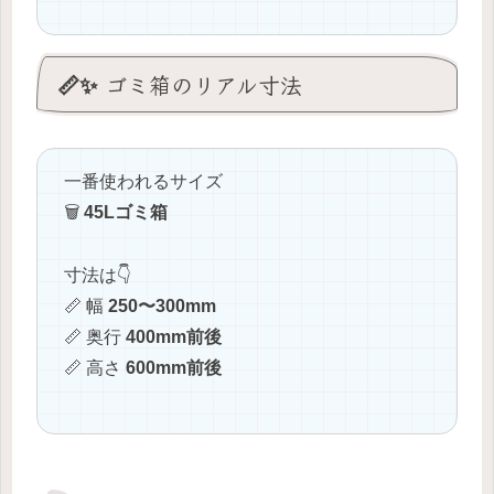
📏✨ ゴミ箱のリアル寸法
一番使われるサイズ
🗑️
45Lゴミ箱
寸法は👇
📏 幅
250〜300mm
📏 奥行
400mm前後
📏 高さ
600mm前後