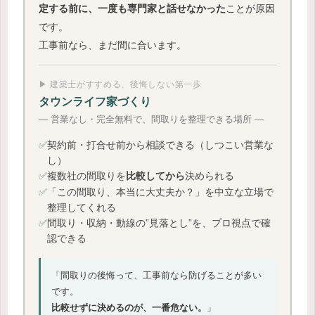
ことが原因
定する前に、一度も専門家と話せなかった
です。
工事前なら、まだ間に合います。
▶ 建築士がすすめる、後悔しない第一歩
タウンライフ家づくり
― 営業なし・完全無料で、間取りを整理できる場所 ―
✅
契約前・打合せ前から相談できる（しつこい営業な
し）
✅
複数社の間取りを
決められる
比較してから
✅
「この間取り、本当に大丈夫か？」を中立な立場で
整理してくれる
✅
間取り・収納・動線の”見落とし”を、プロ視点で確
認できる
「間取りの後悔って、工事前なら防げることが多い
です。
比較せずに決めるのが、一番危ない。
」