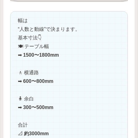
幅は
“人数と動線”で決まります。
基本寸法👇
🍽️ テーブル幅
➡
1500〜1800mm
🚶 横通路
➡
600〜800mm
🧍 余白
➡
300〜500mm
合計
📐
約3000mm