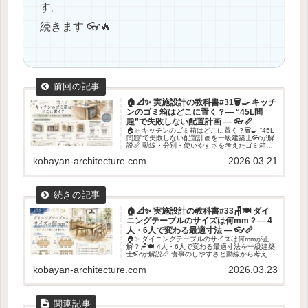
す。
続きます 👓🔥
🏠📐✨ 実施設計の教科書#31🗑️🍳 キッチ
ンのゴミ箱はどこに置く？― “45L問
題”で失敗しない配置計画 ― 👓📏
🏠✨ キッチンのゴミ箱はどこに置く？🗑️🍳 “45L
問題”で失敗しない配置計画を一級建築士👓が解
説📏 動線・分別・使いやすさを考えたゴミ箱ス
ペースの設計ポイントを紹介します✨
kobayan-architecture.com
2026.03.21
🏠📐✨ 実施設計の教科書#33🪑🍽️ ダイ
ニングテーブルのサイズは何mm？― 4
人・6人で変わる最適寸法 ― 👓📏
🏠✨ ダイニングテーブルのサイズは何mmが正
解？🪑🍽️ 4人・6人で変わる最適寸法を一級建築
士👓が解説📏 食事のしやすさと動線から考える
テーブルサイズの選び方を紹介します✨
kobayan-architecture.com
2026.03.23