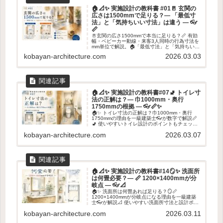
🏠📐✨ 実施設計の教科書 #01🚪 玄関の
広さは1500mmで足りる？― 「最低寸
法」と「気持ちいい寸法」は違う ― 👓
📏
🚪玄関の広さ1500mmで本当に足りる？📏 有効
幅・ベビーカー動線・来客3人同時の行為寸法を
mm単位で解説。🏠「最低寸法」と「気持ちいい
寸法」の違いを建築士がやさしく整理します👓
kobayan-architecture.com
2026.03.03
✨
🏠📐✨ 実施設計の教科書#07🚽 トイレ寸
法の正解は？― 巾1000mm・奥行
1750mmの根拠 ― 👓📏✨
🏠✨ トイレ寸法の正解は？巾1000mm・奥行
1750mmの理由を一級建築士👓が数字で解説📏
🚽 使いやすいトイレ設計のポイントもチェッ
ク！✨
kobayan-architecture.com
2026.03.07
🏠📐✨ 実施設計の教科書#14🪞✨ 洗面所
は何畳必要？― 📏 1200×1400mmが分
岐点 ― 👓📐
🏠✨ 洗面所は何畳あれば足りる？🪞📏
1200×1400mmが分岐点になる理由を一級建築
士👓が解説📐 使いやすい洗面所寸法と設計ポイ
ントを紹介します✨
kobayan-architecture.com
2026.03.11