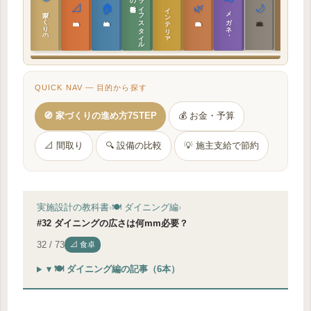
ラ
イ
フ
ス
タ
イ
ル
の
📐
🏠
🌿
🌙
インテリア設計
日本の住まいと作法
家づくりの教科書
メガネ｜転職
実施設計の教科書
性能設計の教科書
敷地設計の教科書
建築思想の教科書
QUICK NAV — 目的から探す
🧭 家づくりの進め方7STEP
💰 お金・予算
📐 間取り
🔍 設備の比較
💡 施主支給で節約
実施設計の教科書
›
🍽 ダイニング編
›
#32 ダイニングの広さは何mm必要？
32 / 73
📐 食卓
▾ 🍽 ダイニング編の記事（6本）