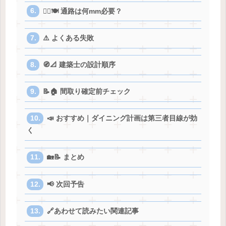
🚶‍♀️🍽️ 通路は何mm必要？
⚠️ よくある失敗
🧭📐 建築士の設計順序
📝🏠 間取り確定前チェック
📣 おすすめ｜ダイニング計画は第三者目線が効
く
🏡📝 まとめ
📢 次回予告
🔗あわせて読みたい関連記事