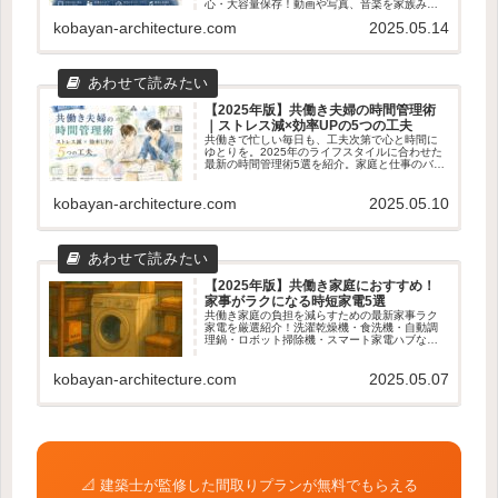
心・大容量保存！動画や写真、音楽を家族みん
なで楽しむための使い方やメリット・デメリッ
kobayan-architecture.com
2025.05.14
トをわかりやすく解説します。
【2025年版】共働き夫婦の時間管理術
｜ストレス減×効率UPの5つの工夫
共働きで忙しい毎日も、工夫次第で心と時間に
ゆとりを。2025年のライフスタイルに合わせた
最新の時間管理術5選を紹介。家庭と仕事のバラ
ンスを整えたい夫婦におすすめの実践アイデア
を解説します。
kobayan-architecture.com
2025.05.10
【2025年版】共働き家庭におすすめ！
家事がラクになる時短家電5選
共働き家庭の負担を減らすための最新家事ラク
家電を厳選紹介！洗濯乾燥機・食洗機・自動調
理鍋・ロボット掃除機・スマート家電ハブな
ど、時短・効率化に役立つアイテム5選を徹底解
説。
kobayan-architecture.com
2025.05.07
📐 建築士が監修した間取りプランが無料でもらえる