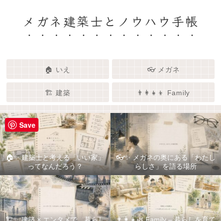
メガネ建築士とノウハウ手帳
🏠 いえ
👓 メガネ
🏗️ 建築
👨‍👩‍👧‍👦 Family
Save
🏠✨ 建築士と考える「いい家」
👓✨ メガネの奥にある「わたし
ってなんだろう？
らしさ」を語る場所
🏗️✨ 建築 × エンタメで、暮らし
👨‍👩‍👧🌿 Family – 暮らしを育て