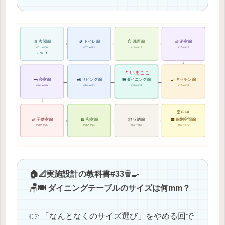
→
→
→
🚪 玄関編
🚽 トイレ編
🪞 洗面編
🛁 浴室編
#01〜#06
#07〜#13
#14〜#19
#20〜#25
START ★
↓
📍 いまここ
🛏 寝室編
🛋 リビング編
🍽 ダイニング編
🍳 キッチン編
←
←
←
#44〜#49
#38〜#43
#32〜#37
#26〜#31
↓
🏆 GOAL
→
→
→
👶 子供室編
🟩 和室編
📦 収納編
🎹 個別空間編
#50〜#55
#56〜#61
#62〜#67
#68〜#73
🏠📐実施設計の教科書#33
🗑️🍳
🪑🍽️ ダイニングテーブルのサイズは何mm？
👉 「なんとなくのサイズ選び」をやめる回で