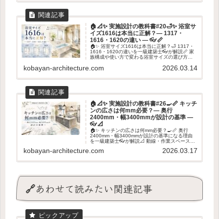
🏠📐✨ 実施設計の教科書#20🛁✨ 浴室サ
イズ1616は本当に正解？― 1317・
1616・1620の違い ― 👓📏
🏠✨ 浴室サイズ1616は本当に正解？🛁 1317・
1616・1620の違いを一級建築士👓が解説📏 家
族構成や使い方で変わる浴室サイズの選び方を
紹介します✨
kobayan-architecture.com
2026.03.14
🏠📐✨ 実施設計の教科書#26🍳📏 キッチ
ンの広さは何mm必要？― 奥行
2400mm・幅3400mmが設計の基準 ―
👓📐
🏠✨ キッチンの広さは何mm必要？🍳📏 奥行
2400mm・幅3400mmが設計の基準になる理由
を一級建築士👓が解説📐 動線・作業スペース・
収納まで考えたキッチン寸法のポイントを紹介
kobayan-architecture.com
2026.03.17
します✨
🔗あわせて読みたい関連記事