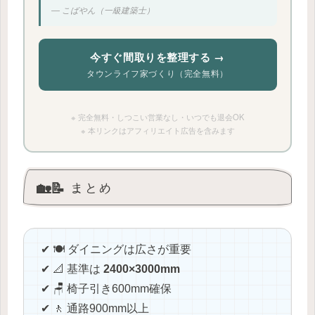
― こばやん（一級建築士）
今すぐ間取りを整理する →
タウンライフ家づくり（完全無料）
※ 完全無料・しつこい営業なし・いつでも退会OK
※ 本リンクはアフィリエイト広告を含みます
🏡📝 まとめ
✔ 🍽️ ダイニングは広さが重要
✔ 📐 基準は
2400×3000mm
✔ 🪑 椅子引き600mm確保
✔ 🚶 通路900mm以上