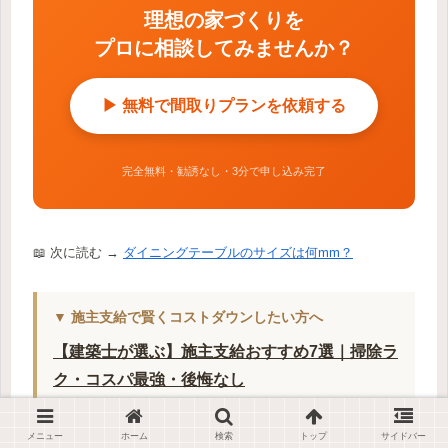
理想の家づくりを
プロに相談してみませんか？
▶ 無料で間取りプランを依頼する
完全無料・勧誘なし・3分で申し込み完了
📖 次に読む →
ダイニングテーブルのサイズは何mm？
▼ 施主支給で賢くコストダウンしたい方へ
【建築士が選ぶ】施主支給おすすめ7選｜掃除ラ
ク・コスパ最強・後悔なし
建築士が本当に選ぶ照明｜後悔しない灯りの選
メニュー
ホーム
検索
トップ
サイドバー
び方