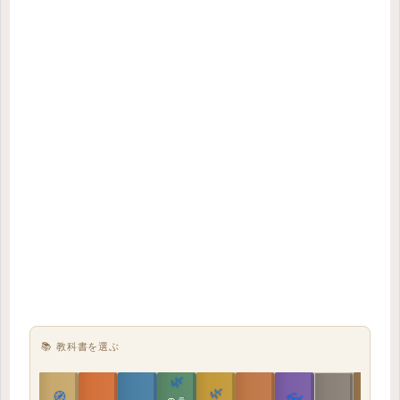
📚 教科書を選ぶ
🌿
🌿
🏯
🧭
👓
教科書