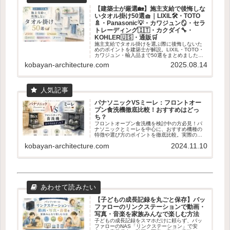
【建築士が厳選🏡】施主支給で後悔しな
いタオル掛け50選🧺｜LIXIL🛠・TOTO
🚿・Panasonic💡・カワジュン🪞・セラ
トレーディング🇮🇹・カクダイ🔧・
KOHLER🇺🇸・通販🛒
施主支給でタオル掛けを選ぶ際に後悔しないた
めのポイントを建築士が解説。LIXIL・TOTO・
カワジュン・輸入品まで50選をまとめました。
失敗しない素材・取付位置の基準も紹介。
kobayan-architecture.com
2025.08.14
パナソニックVSミーレ：フロントオー
プン食洗機徹底比較！おすすめはどっ
ち？
フロントオープン食洗機を検討中の方必見！パ
ナソニックとミーレを中心に、おすすめ機種の
特徴や選び方のポイントを徹底比較。実際のユ
ーザー体験も交えて、あなたに最適な食洗機選
kobayan-architecture.com
2024.11.10
びをサポートします。容量、乾燥機能、使いや
すさなど、知っておくべき情報が満載です。
【子どもの成長記録を丸ごと保存】バッ
ファローのリンクステーションで動画・
写真・音楽を家族みんなで楽しむ方法
子どもの成長記録をスマホだけに頼らず、バッ
ファローのNAS「リンクステーション」で安