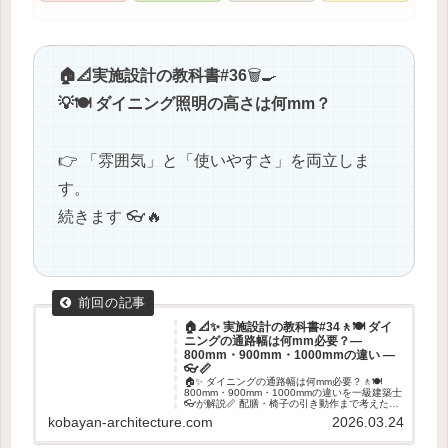
🏠📐実施設計の教科書#36
🗑️🍳
💡🍽️ ダイニング照明の高さは何mm？
👉 「雰囲気」と「使いやすさ」を両立しま
す。
続きます 👓🔥
🏠📐✨ 実施設計の教科書#34🚶🍽️ ダイ
ニングの通路幅は何mm必要？―
800mm・900mm・1000mmの違い ―
👓📏
🏠✨ ダイニングの通路幅は何mm必要？🚶🍽️
800mm・900mm・1000mmの違いを一級建築士
👓が解説📏 配膳・椅子の引き動作まで考えた通
路幅の設計ポイントを紹介します✨
kobayan-architecture.com
2026.03.24