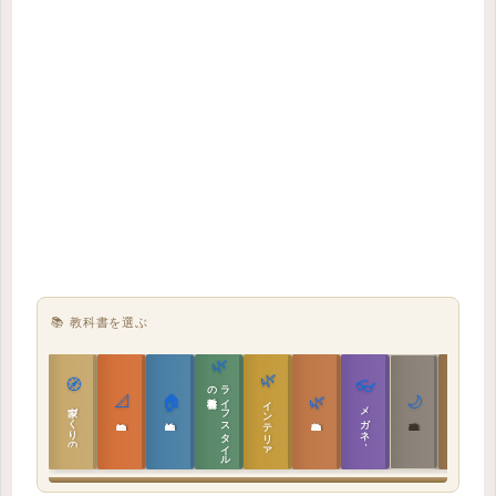
📚 教科書を選ぶ
🌿
🌿
🏯
🧭
👓
教科書
ラ
イ
フ
ス
タ
イ
ル
の
📐
🏠
🌿
🌙
インテリア設計
日本の住まいと作法
家づくりの教科書
メガネ｜転職
実施設計の教科書
性能設計の教科書
敷地設計の教科書
建築思想の教科書