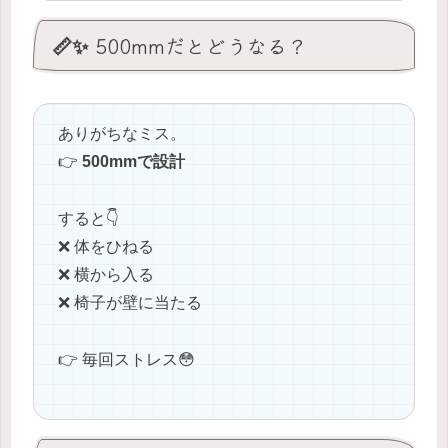
📏✨ 500mmだとどうなる？
ありがちなミス。
👉
500mmで設計
すると👇
❌ 体をひねる
❌ 横から入る
❌ 椅子が壁に当たる
👉 毎回ストレス😳