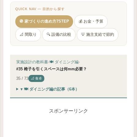
QUICK NAV — 目的から探す
🧭 家づくりの進め方7STEP
💰 お金・予算
📐 間取り
🔍 設備の比較
💡 施主支給で節約
実施設計の教科書
›
🍽 ダイニング編
›
#35 椅子を引くスペースは何mm必要？
35 / 73
📐 食卓
▾ 🍽 ダイニング編の記事（6本）
スポンサーリンク