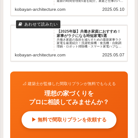
最新の時間管理術5選を紹介。家庭と仕事のバラ
ンスを整えたい夫婦におすすめの実践アイデア
を解説します。
kobayan-architecture.com
2025.05.10
【2025年版】共働き家庭におすすめ！
家事がラクになる時短家電5選
共働き家庭の負担を減らすための最新家事ラク
家電を厳選紹介！洗濯乾燥機・食洗機・自動調
理鍋・ロボット掃除機・スマート家電ハブな
ど、時短・効率化に役立つアイテム5選を徹底解
説。
kobayan-architecture.com
2025.05.07
📐 建築士が監修した間取りプランが無料でもらえる
理想の家づくりを
プロに相談してみませんか？
▶ 無料で間取りプランを依頼する