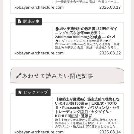
を一級建築士👓が解説📐 動線・作業スペース・
収納まで考えたキッチン寸法のポイントを紹介
kobayan-architecture.com
2026.03.17
します✨
🏠📐✨ 実施設計の教科書#32🍽️📏 ダイ
ニングの広さは何mm必要？―
2400mm×3000mmが分岐点 ― 👓📐
🏠✨ ダイニングの広さは何mm必要？🍽️📏
2400mm×3000mmが分岐点になる理由を一級建
築士👓が解説📐 配置・動線・快適性から考える
ダイニング寸法のポイントを紹介します✨
kobayan-architecture.com
2026.03.22
🔗あわせて読みたい関連記事
【建築士が厳選🏡】施主支給で後悔しな
いタオル掛け50選🧺｜LIXIL🛠・TOTO
🚿・Panasonic💡・カワジュン🪞・セラ
トレーディング🇮🇹・カクダイ🔧・
KOHLER🇺🇸・通販🛒
施主支給でタオル掛けを選ぶ際に後悔しないた
めのポイントを建築士が解説。LIXIL・TOTO・
カワジュン・輸入品まで50選をまとめました。
失敗しない素材・取付位置の基準も紹介。
kobayan-architecture.com
2025.08.14