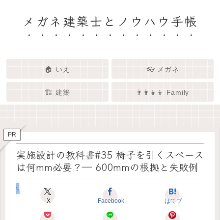
メガネ建築士とノウハウ手帳
🏠 いえ
👓 メガネ
🏗️ 建築
👨‍👩‍👧‍👦 Family
🏗️✨ 建築 × エンタメで、暮らし
🏠✨ 建築士と考える「いい家」
👓✨ メガネの奥にある「わたし
👨‍👩‍👧🌿 Family – 暮らしを育て
ってなんだろう？
をもっと面白く
る、わたしたちの時間
らしさ」を語る場所
PR
実施設計の教科書#35 椅子を引くスペース
は何mm必要？― 600mmの根拠と失敗例
いえのキホン
X
Facebook
はてブ