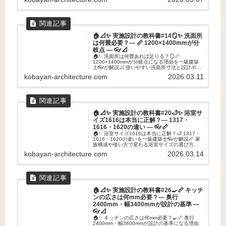
🏠📐✨ 実施設計の教科書#14🪞✨ 洗面所
は何畳必要？― 📏 1200×1400mmが分
岐点 ― 👓📐
🏠✨ 洗面所は何畳あれば足りる？🪞📏
1200×1400mmが分岐点になる理由を一級建築
士👓が解説📐 使いやすい洗面所寸法と設計ポイ
ントを紹介します✨
kobayan-architecture.com
2026.03.11
🏠📐✨ 実施設計の教科書#20🛁✨ 浴室サ
イズ1616は本当に正解？― 1317・
1616・1620の違い ― 👓📏
🏠✨ 浴室サイズ1616は本当に正解？🛁 1317・
1616・1620の違いを一級建築士👓が解説📏 家
族構成や使い方で変わる浴室サイズの選び方を
紹介します✨
kobayan-architecture.com
2026.03.14
🏠📐✨ 実施設計の教科書#26🍳📏 キッチ
ンの広さは何mm必要？― 奥行
2400mm・幅3400mmが設計の基準 ―
👓📐
🏠✨ キッチンの広さは何mm必要？🍳📏 奥行
2400mm・幅3400mmが設計の基準になる理由