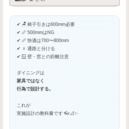
✔ 🪑 椅子引きは600mm必要
✔ 📏 500mmはNG
✔ 📏 快適は700〜800mm
✔ 🚶 通路と分ける
✔ 🪟 壁・窓との距離注意
ダイニングは
家具ではなく
行為で設計する。
これが
実施設計の教科書です 👓📐✨