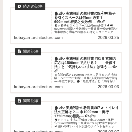
🏠📐✨ 実施設計の教科書#35🪑🍽️ 椅子
を引くスペースは何mm必要？―
600mmの根拠と失敗例 ― 👓📏
🏠✨ 椅子を引くスペースは何mm必要？🪑🍽️
600mmの根拠と失敗例を一級建築士👓が解説📏
食事動作と通路の関係から考えるダイニング設
計のポイントを紹介します✨
kobayan-architecture.com
2026.03.25
🏠📐✨ 実施設計の教科書 #01🚪 玄関の
広さは1500mmで足りる？― 「最低寸
法」と「気持ちいい寸法」は違う ― 👓
📏
🚪玄関の広さ1500mmで本当に足りる？📏 有効
幅・ベビーカー動線・来客3人同時の行為寸法を
mm単位で解説。🏠「最低寸法」と「気持ちいい
寸法」の違いを建築士がやさしく整理します👓
kobayan-architecture.com
2026.03.03
✨
🏠📐✨ 実施設計の教科書#07🚽 トイレ寸
法の正解は？― 巾1000mm・奥行
1750mmの根拠 ― 👓📏✨
🏠✨ トイレ寸法の正解は？巾1000mm・奥行
1750mmの理由を一級建築士👓が数字で解説📏
🚽 使いやすいトイレ設計のポイントもチェッ
ク！✨
kobayan-architecture.com
2026.03.07