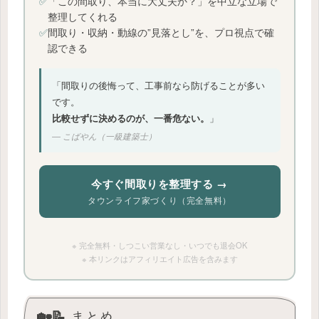
✅
「この間取り、本当に大丈夫か？」を中立な立場で
整理してくれる
✅
間取り・収納・動線の”見落とし”を、プロ視点で確
認できる
「間取りの後悔って、工事前なら防げることが多い
です。
比較せずに決めるのが、一番危ない。
」
― こばやん（一級建築士）
今すぐ間取りを整理する →
タウンライフ家づくり（完全無料）
※ 完全無料・しつこい営業なし・いつでも退会OK
※ 本リンクはアフィリエイト広告を含みます
🏡📝 まとめ