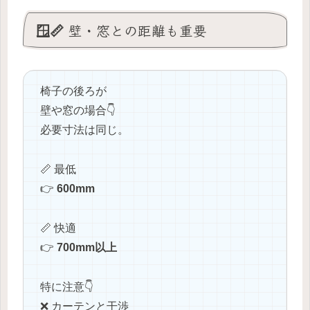
🪟📏 壁・窓との距離も重要
椅子の後ろが
壁や窓の場合👇
必要寸法は同じ。
📏 最低
👉
600mm
📏 快適
👉
700mm以上
特に注意👇
❌ カーテンと干渉