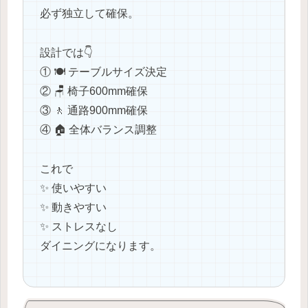
必ず独立して確保。
設計では👇
① 🍽️ テーブルサイズ決定
② 🪑 椅子600mm確保
③ 🚶 通路900mm確保
④ 🏠 全体バランス調整
これで
✨ 使いやすい
✨ 動きやすい
✨ ストレスなし
ダイニングになります。