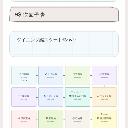
📢 次回予告
ダイニング編スタート👓🔥✨
→
→
→
🚪 玄関編
🚽 トイレ編
🪞 洗面編
🛁 浴室編
#01〜#06
#07〜#13
#14〜#19
#20〜#25
START ★
↓
📍 いまここ
🛏 寝室編
🛋 リビング編
🍽 ダイニング編
🍳 キッチン編
←
←
←
#44〜#49
#38〜#43
#32〜#37
#26〜#31
↓
🏆 GOAL
→
→
→
👶 子供室編
🟩 和室編
📦 収納編
🎹 個別空間編
#50〜#55
#56〜#61
#62〜#67
#68〜#73