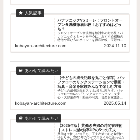
パナソニックVSミーレ：フロントオー
プン食洗機徹底比較！おすすめはどっ
ち？
フロントオープン食洗機を検討中の方必見！パ
ナソニックとミーレを中心に、おすすめ機種の
特徴や選び方のポイントを徹底比較。実際のユ
ーザー体験も交えて、あなたに最適な食洗機選
kobayan-architecture.com
2024.11.10
びをサポートします。容量、乾燥機能、使いや
すさなど、知っておくべき情報が満載です。
【子どもの成長記録を丸ごと保存】バッ
ファローのリンクステーションで動画・
写真・音楽を家族みんなで楽しむ方法
子どもの成長記録をスマホだけに頼らず、バッ
ファローのNAS「リンクステーション」で安
心・大容量保存！動画や写真、音楽を家族みん
なで楽しむための使い方やメリット・デメリッ
kobayan-architecture.com
2025.05.14
トをわかりやすく解説します。
【2025年版】共働き夫婦の時間管理術
｜ストレス減×効率UPの5つの工夫
共働きで忙しい毎日も、工夫次第で心と時間に
ゆとりを。2025年のライフスタイルに合わせた