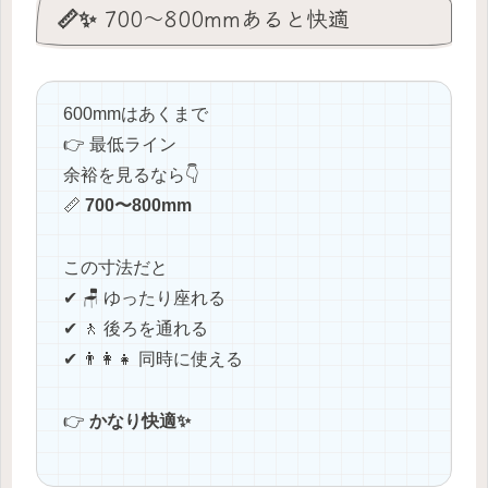
📏✨ 700〜800mmあると快適
600mmはあくまで
👉 最低ライン
余裕を見るなら👇
📏
700〜800mm
この寸法だと
✔ 🪑 ゆったり座れる
✔ 🚶 後ろを通れる
✔ 👨‍👩‍👧 同時に使える
👉
かなり快適✨