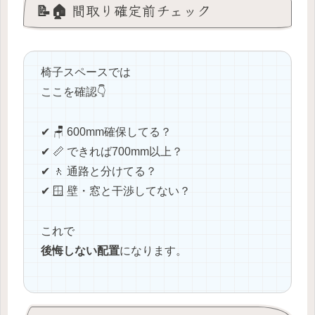
📝🏠 間取り確定前チェック
椅子スペースでは
ここを確認👇
✔ 🪑 600mm確保してる？
✔ 📏 できれば700mm以上？
✔ 🚶 通路と分けてる？
✔ 🪟 壁・窓と干渉してない？
これで
後悔しない配置
になります。