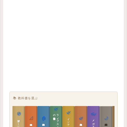
📚 教科書を選ぶ
🌿
🌿
🏯
🧭
👓
教科書
ラ
イ
フ
ス
タ
イ
ル
の
📐
🏠
🌿
🌙
インテリア設計
日本の住まいと作法
家づくりの教科書
メガネ｜転職
実施設計の教科書
性能設計の教科書
敷地設計の教科書
建築思想の教科書