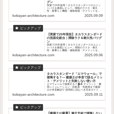
グン
実家で25年使用！タカラスタンダードのユニッ
トバスを徹底レビュー。掃除のラクさ・耐久
性・家事らく機能・価格相場・デメリットを数
字入りで解説。ショールーム体感の魅力も！
kobayan-architecture.com
2025.09.09
【実家で20年現役】タカラスタンダード
の洗面化粧台｜掃除ラク＆耐久性バツグ
ン
実家で25年使用！タカラスタンダードのユニッ
トバスを徹底レビュー。掃除のラクさ・耐久
性・家事らく機能・価格相場・デメリットを数
字入りで解説。ショールーム体感の魅力も！
kobayan-architecture.com
2025.09.06
タカラスタンダード「エマウォール」で
後悔する？― 建築士が本音で語るメリッ
ト・デメリットと失敗しない使い方
エマウォールで後悔する？🏠🧲 デメリット・費
用シミュレーション・比較表・失敗例まで建築
士が本音解説💡 採用前に読むべき完全ガイド 👓
✨
kobayan-architecture.com
2025.09.11
【建築士が厳選】施主支給で後悔しない