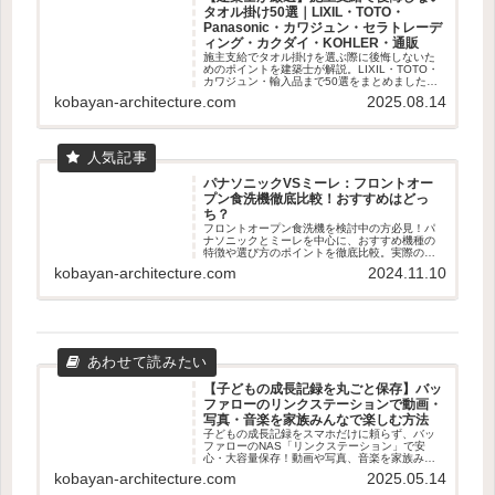
タオル掛け50選｜LIXIL・TOTO・
Panasonic・カワジュン・セラトレーデ
ィング・カクダイ・KOHLER・通販
施主支給でタオル掛けを選ぶ際に後悔しないた
めのポイントを建築士が解説。LIXIL・TOTO・
カワジュン・輸入品まで50選をまとめました。
失敗しない素材・取付位置の基準も紹介。
kobayan-architecture.com
2025.08.14
パナソニックVSミーレ：フロントオー
プン食洗機徹底比較！おすすめはどっ
ち？
フロントオープン食洗機を検討中の方必見！パ
ナソニックとミーレを中心に、おすすめ機種の
特徴や選び方のポイントを徹底比較。実際のユ
ーザー体験も交えて、あなたに最適な食洗機選
kobayan-architecture.com
2024.11.10
びをサポートします。容量、乾燥機能、使いや
すさなど、知っておくべき情報が満載です。
【子どもの成長記録を丸ごと保存】バッ
ファローのリンクステーションで動画・
写真・音楽を家族みんなで楽しむ方法
子どもの成長記録をスマホだけに頼らず、バッ
ファローのNAS「リンクステーション」で安
心・大容量保存！動画や写真、音楽を家族みん
なで楽しむための使い方やメリット・デメリッ
kobayan-architecture.com
2025.05.14
トをわかりやすく解説します。