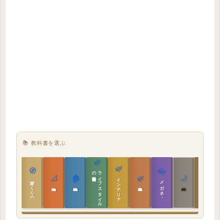
📚 教科書を選ぶ
🌿
🌿
🏯
🧭
👓
教科書
ラ
イ
フ
ス
タ
イ
ル
の
📐
🏠
🌿
🌙
インテリア設計
日本の住まいと作法
家づくりの教科書
メガネ｜転職
実施設計の教科書
性能設計の教科書
敷地設計の教科書
建築思想の教科書