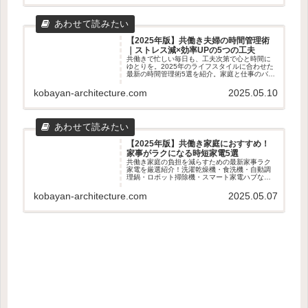
【2025年版】共働き夫婦の時間管理術
｜ストレス減×効率UPの5つの工夫
共働きで忙しい毎日も、工夫次第で心と時間に
ゆとりを。2025年のライフスタイルに合わせた
最新の時間管理術5選を紹介。家庭と仕事のバラ
ンスを整えたい夫婦におすすめの実践アイデア
を解説します。
kobayan-architecture.com
2025.05.10
【2025年版】共働き家庭におすすめ！
家事がラクになる時短家電5選
共働き家庭の負担を減らすための最新家事ラク
家電を厳選紹介！洗濯乾燥機・食洗機・自動調
理鍋・ロボット掃除機・スマート家電ハブな
ど、時短・効率化に役立つアイテム5選を徹底解
説。
kobayan-architecture.com
2025.05.07