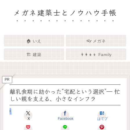
メガネ建築士とノウハウ手帳
🏠 いえ
👓 メガネ
🏗️ 建築
👨‍👩‍👧‍👦 Family
🏗️✨ 建築 × エンタメで、暮らし
🏠✨ 建築士と考える「いい家」
👓✨ メガネの奥にある「わたし
👨‍👩‍👧🌿 Family – 暮らしを育て
ってなんだろう？
をもっと面白く
る、わたしたちの時間
らしさ」を語る場所
PR
離乳食期に助かった“宅配という選択”― 忙
しい親を支える、小さなインフラ
Familyと子育て
X
Facebook
はてブ