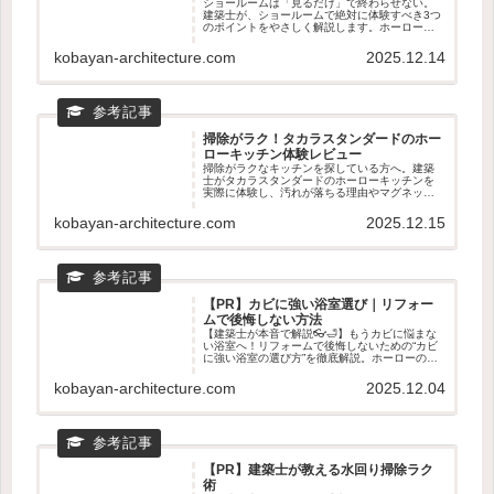
ショールームは「見るだけ」で終わらせない。
建築士が、ショールームで絶対に体験すべき3つ
のポイントをやさしく解説します。ホーローの
質感、動線のリアル、マグネット収納の使い心
地まで。新築・リフォームどちらにも役立つ、
kobayan-architecture.com
2025.12.14
後悔しない見学のコツがわかる記事です。
掃除がラク！タカラスタンダードのホー
ローキッチン体験レビュー
掃除がラクなキッチンを探している方へ。建築
士がタカラスタンダードのホーローキッチンを
実際に体験し、汚れが落ちる理由やマグネット
収納の使い心地を正直レビュー。リフォームと
の相性やショールームで見るべきポイントもわ
kobayan-architecture.com
2025.12.15
かる、後悔しないキッチン選びの記事です。
【PR】カビに強い浴室選び｜リフォー
ムで後悔しない方法
【建築士が本音で解説👓🛁】もうカビに悩まな
い浴室へ！リフォームで後悔しないための“カビ
に強い浴室の選び方”を徹底解説。ホーローの汚
れ落ち・乾きやすさ・マグネット収納など、タ
カラスタンダードが選ばれる理由を専門目線で
kobayan-architecture.com
2025.12.04
紹介。ショールームで確認すべきポイントもわ
かる！
【PR】建築士が教える水回り掃除ラク
術