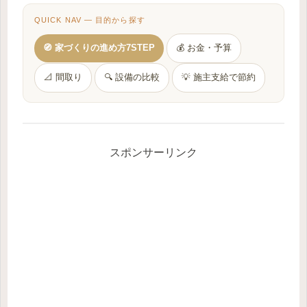
QUICK NAV — 目的から探す
🧭 家づくりの進め方7STEP
💰 お金・予算
📐 間取り
🔍 設備の比較
💡 施主支給で節約
スポンサーリンク