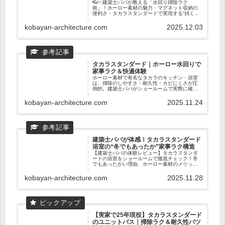
👓✨建築士パパが教える「水回り掃除ラク
術」！ホーロー素材の魅力・マグネット収納の
便利さ・タカラスタンダードで実現する“拭くだ
けでキレイ”生活を徹底解説。キッチン・浴室・
洗面が驚くほどラクになる理由を紹介します💖
kobayan-architecture.com
2025.12.03
🧼
タカラスタンダード｜ホーロー水回りで
家事ラク＆快適体験
ホーロー素材で有名なタカラのキッチン・浴室
は、掃除のしやすさ・耐久性・カビにくさが圧
倒的。建築士パパがショールームで実際に確認
すべきポイントや、ホーロー水回りの魅力をわ
かりやすく紹介。新築・リフォームの前に読ん
kobayan-architecture.com
2025.11.24
でおきたい家事ラクの知恵🧽✨
建築士パパが体感！タカラスタンダード
浴室の“冬でもあったか”家事ラク構造
【建築士パパの体験レビュー】タカラスタンダ
ードの浴室をショールームで徹底チェック！冬
でもあったかい理由、ホーロー素材のメリッ
ト、家事ラクのマグネット収納まで建築士目線
で詳しく解説。寒いお風呂を快適にしたい人必
kobayan-architecture.com
2025.11.28
見のPR記事です。
【実家で25年現役】タカラスタンダード
のユニットバス｜掃除ラク＆耐久性バツ