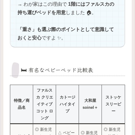
→ わが家はこの理由で
1階にはファルスカの
持ち運びベッドを用意
しました 🏠。
「重さ」も選ぶ際のポイントとして意識して
おくと安心
ですよ ✨。
🛏️ 有名なベビーベッド比較表
ファルス
カ クリエ
カトージ
ストッケ
特徴／商
大和屋
イティブ
ハイタイ
スリーピ
品名
soinel＋
コット ロ
プ
ー
ング
◎ 新生児
◎ 新生児
△ ベビー
◎ 新生児