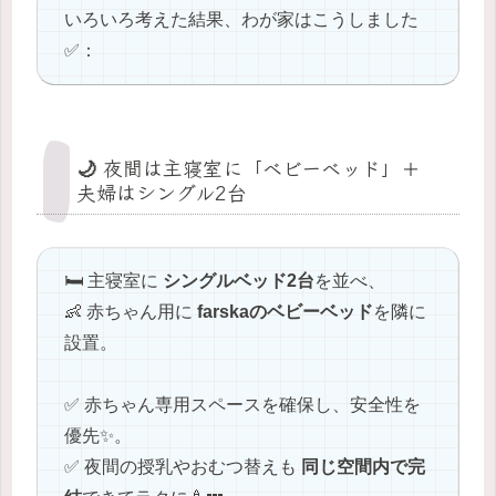
いろいろ考えた結果、わが家はこうしました
✅：
🌙 夜間は主寝室に「ベビーベッド」＋
夫婦はシングル2台
🛏️ 主寝室に
シングルベッド2台
を並べ、
👶 赤ちゃん用に
farska
のベビーベッド
を隣に
設置。
✅ 赤ちゃん専用スペースを確保し、安全性を
優先✨。
✅ 夜間の授乳やおむつ替えも
同じ空間内で完