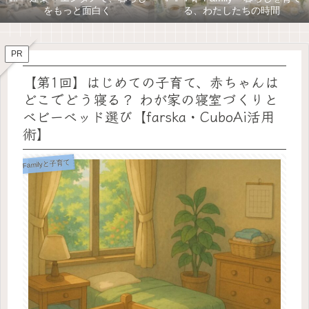
をもっと面白く
る、わたしたちの時間
PR
【第1回】はじめての子育て、赤ちゃんは
どこでどう寝る？ わが家の寝室づくりと
ベビーベッド選び【farska・CuboAi活用
術】
Familyと子育て