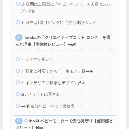
🌙 夜間は主寝室に「ベビーベッド」＋夫婦はシン
グル2台
☀️ 日中は1階リビングに「持ち運びベッド」
farskaの「クリエイティブコット ロング」を選
んだ理由【実体験レビュー】🛏️👶
✅ 安全性が高い✨
✅ 変化に対応できる「一生モノ」🧸➡️🛋️
✅ インテリアに馴染むデザイン🪑🌿
❎️デメリットは重さ💪
🛏️ 有名なベビーベッド比較表
CuboAI ベビーモニターで安心見守り【使用感と
メリット】📹👀