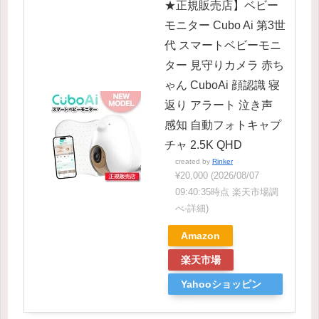
★正規販売店】ベビー
モニター Cubo Ai 第3世
代 スマートベビーモニ
ター 見守りカメラ 赤ち
ゃん CuboAi 顔認識 寝
返り アラート 泣き声
感知 自動フォトキャプ
チャ 2.5K QHD
created by
Rinker
¥20,000
(2026/08/07
09:40:35時点 楽天市場調
べ-
詳細)
Amazon
楽天市場
Yahooショッピン
グ