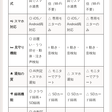
由でスマ
由でスマ
式
信（Wi-Fi
信（Wi-Fi
ホ連携
ホ連携
不要）
不要）
◎ iOS／
△ 専用モ
◎ iOS／
△ 専用モ
📲
スマホ
Android両
ニターの
Android両
ニターの
対応
対応
み
対応
み
◎ 顔覆
い・うつ
🛏️
見守り
○ 動き・
○ 動き・
○ 動き・
伏せ・動
機能
音検知
音検知
音検知
体・泣き
声検知
◎ AI判定
△ モニタ
△ モニタ
🔔
通知の
△ スマホ
＋スマホ
ーでアラ
ーでアラ
質
通知
通知
ート
ート
◎ クラウ
🎥
録画機
△ SDカー
◎ SDカー
△ SDカー
ド録画＋
能
ド録画
ド録画
ド録画
SD録画
◎ 自動写