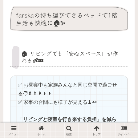
farskaの持ち運びできるベッドで1階
生活も快適に🏠✨
🏠 リビングでも「安心スペース」が作
れる👶💤
✅ お昼寝中も家族みんなと同じ空間で過ごせ
る🧑‍🍼👨‍👩‍👧‍👦
✅ 家事の合間にも様子が見える🧹👀
「リビングと寝室を行き来する負担」を減ら
せた
のは大きなメリットでした🎈。
メニュー
ホーム
検索
トップ
サイドバー