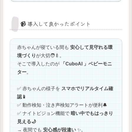
📹 導入して良かったポイント
赤ちゃんが寝ている間も
安心して見守れる環
境づくり
が大切🧑‍🍼。
そこで導入したのが
「CuboAI 」ベビーモニ
ター
。
✅ 赤ちゃんの様子を
スマホでリアルタイム確
認📱
✅ 動作検知・泣き声検知アラートが便利🔔
✅ ナイトビジョン機能で
暗い中でもはっきり
見える🌙
→ 夜間でも
安心感が段違い
✨。