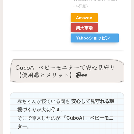
べ-
詳細)
Amazon
楽天市場
Yahooショッピン
グ
CuboAI ベビーモニターで安心見守り
【使用感とメリット】📹👀
赤ちゃんが寝ている間も
安心して見守れる環
境づくり
が大切🧑‍🍼。
そこで導入したのが
「CuboAI 」ベビーモニ
ター
。