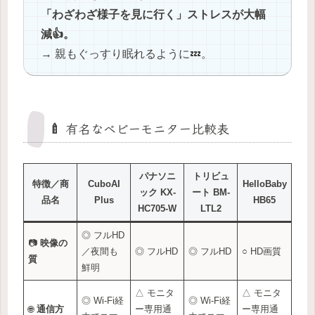
「わざわざ様子を見に行く」ストレスが大幅
減👍。
→ 親もぐっすり眠れるように💤。
🍼 有名なベビーモニター比較表
パナソニ
トリビュ
特徴／商
CuboAI
HelloBaby
ック KX-
ート BM-
品名
Plus
HB65
HC705-W
LTL2
◎ フルHD
📷
映像の
／夜間も
◎ フルHD
◎ フルHD
○ HD画質
質
鮮明
△ モニタ
△ モニタ
◎ Wi-Fi経
◎ Wi-Fi経
🌐
通信方
ー専用通
ー専用通