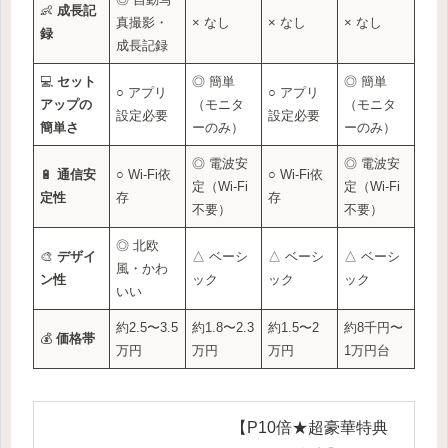
👶
成長記
真撮影・
× なし
× なし
× なし
録
成長記録
💻
セット
◎ 簡単
◎ 簡単
○ アプリ
○ アプリ
アップの
（モニタ
（モニタ
設定必要
設定必要
簡単さ
ーのみ）
ーのみ）
◎ 電波安
◎ 電波安
🔋
通信安
○ Wi-Fi依
○ Wi-Fi依
定（Wi-Fi
定（Wi-Fi
定性
存
存
不要）
不要）
◎ 北欧
🎨
デザイ
△ ベーシ
△ ベーシ
△ ベーシ
風・かわ
ン性
ック
ック
ック
いい
約2.5〜3.5
約1.8〜2.3
約1.5〜2
約8千円〜
💰
価格帯
万円
万円
万円
1万円台
【P10倍★超豪華特典