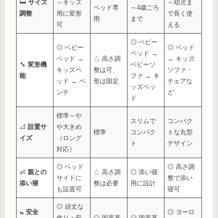
🛏️
サイズ
～キッズ
～幼児ま
ベッド専
～4歳ごろ
調整
用に変形
で長く使
用
まで
可
える
◎ ベビー
◎ ベビー
◎ ベッド
ベッド →
ベッド →
△ 高さ調
→ キッズ
🔧
変形機
ベビーソ
キッズベ
整は可、
ソファ・
能
ファ → キ
ッド → ベ
形は固定
チェアな
ッズベッ
ンチ
ど
ド
標準～や
スリムで
コンパク
📐
設置サ
や大きめ
標準
コンパク
トな丸型
イズ
（ロング
ト
デザイン
対応）
◎ ベッド
◎ 高さ調
👶
親との
△ 高さ調
◎ 添い寝
サイドに
整で添い
添い寝
整は必要
用に設計
も設置可
寝可
◎ 頑丈な
🚼
安全
◎ ヨーロ
作り＋安
◎ 国産基
◎ 国産基