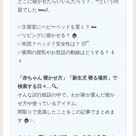
どこに寝かせたらいいんだろう？」**という問
題でした 🛏️👶。
✅️主寝室にベビーベッドを置く？ 🛏️
✅️リビングに寝かせる？ 🏠
✅️布団？ベッド？安全性は？ 😴
✅️夜間の授乳やお世話の動線はどうする？ 🍼
🚶
「赤ちゃん 寝かせ方」「新生児 寝る場所」で
検索する日々…🔍。
そんな試行錯誤の中で、わが家が選んだ寝か
せ方や使っているアイテム、
間取りで意識したことをこの記事でまとめま
す 🏠✨。