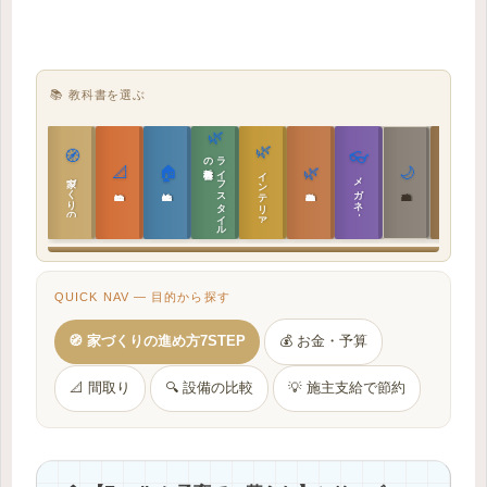
📚 教科書を選ぶ
🌿
🌿
🏯
🧭
👓
教科書
ラ
イ
フ
ス
タ
イ
ル
の
📐
🏠
🌿
🌙
インテリア設計
日本の住まいと作法
家づくりの教科書
メガネ｜転職
実施設計の教科書
性能設計の教科書
敷地設計の教科書
建築思想の教科書
QUICK NAV — 目的から探す
🧭 家づくりの進め方7STEP
💰 お金・予算
📐 間取り
🔍 設備の比較
💡 施主支給で節約