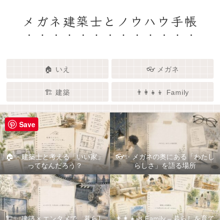
メガネ建築士とノウハウ手帳
🏠 いえ
👓 メガネ
🏗️ 建築
👨‍👩‍👧‍👦 Family
Save
🏠✨ 建築士と考える「いい家」
👓✨ メガネの奥にある「わたし
ってなんだろう？
らしさ」を語る場所
🏗️✨ 建築 × エンタメで、暮らし
👨‍👩‍👧🌿 Family – 暮らしを育て