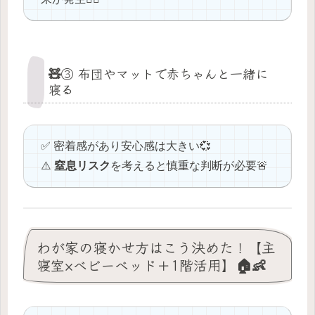
🧸③ 布団やマットで赤ちゃんと一緒に
寝る
✅ 密着感があり安心感は大きい💞
⚠️
窒息リスク
を考えると慎重な判断が必要🚨
わが家の寝かせ方はこう決めた！【主
寝室×ベビーベッド＋1階活用】🏠👶