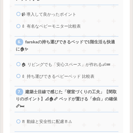
📹 導入して良かったポイント
🍼 有名なベビーモニター比較表
farskaの持ち運びできるベッドで1階生活も快適
に🏠✨
🏠 リビングでも「安心スペース」が作れる👶💤
🍼 持ち運びできるベビーベッド 比較表
建築士目線で感じた「寝室づくりの工夫」【間取
りのポイント】📐🏠📏 ベッドが置ける「余白」の確保
📏🛏️
🚪 動線と安全性に配慮🚪⚠️