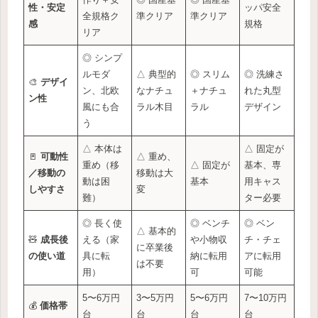
性・安定
ッパ安全
全規格ク
準クリア
準クリア
感
規格
リア
◎ シンプ
ルモダ
△ 典型的
◎ スリム
◎ 洗練さ
🎨
デザイ
ン、北欧
なナチュ
＋ナチュ
れた丸型
ン性
風にも合
ラル木目
ラル
デザイン
う
△ 本体は
△ 固定が
🚪
可動性
△ 重め、
重め（移
△ 固定が
基本、専
／移動の
移動は大
動は困
基本
用キャス
しやすさ
変
難）
ター必要
◎ 長く使
◎ ベンチ
◎ ベン
△ 基本的
🧸
成長後
える（家
や小物収
チ・チェ
に卒業後
の使い道
具に転
納に転用
アに転用
は不要
用）
可
可能
5〜6万円
3〜5万円
5〜6万円
7〜10万円
💰
価格帯
台
台
台
台