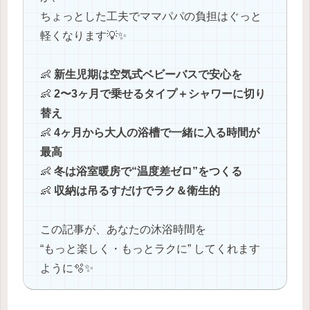
ちょっとした工夫でママパパの負担はぐっと
軽くなります💡✨
👶
新生児期は空気式ベビーバスで安心を
👶
2〜3ヶ月で乗せるタイプ＋シャワーに切り
替え
👶
4ヶ月から大人の浴槽で一緒に入る時間が
最高
👶
冬は浴室暖房で“温度差ゼロ”をつくる
👶
収納は吊るすだけでラク＆衛生的
この記事が、あなたの沐浴時間を
“もっと楽しく・もっとラクに” してくれます
ように🫧✨