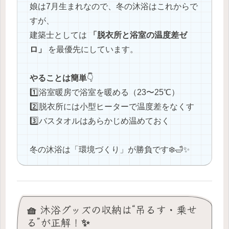
娘は7月生まれなので、冬の沐浴はこれからで
すが、
建築士としては
「脱衣所と浴室の温度差ゼ
ロ」
を最優先にしています。
やることは簡単
👇
1️⃣浴室暖房で浴室を暖める（23〜25℃）
2️⃣脱衣所には小型ヒーターで温度差をなくす
3️⃣バスタオルはあらかじめ温めておく
冬の沐浴は「環境づくり」が勝負です❄️🛁✨
🧺 沐浴グッズの収納は“吊るす・乗せ
る”が正解！✨