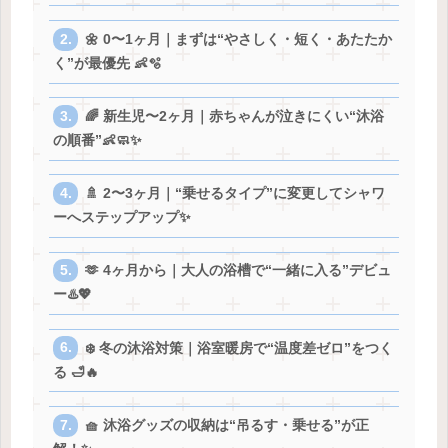
🌼 0〜1ヶ月｜まずは“やさしく・短く・あたたか
く”が最優先 👶🫧
🌈 新生児〜2ヶ月｜赤ちゃんが泣きにくい“沐浴
の順番”👶🧼✨
🚿 2〜3ヶ月｜“乗せるタイプ”に変更してシャワ
ーへステップアップ✨
🫶 4ヶ月から｜大人の浴槽で“一緒に入る”デビュ
ー♨️💖
❄️ 冬の沐浴対策｜浴室暖房で“温度差ゼロ”をつく
る 🛁🔥
🧺 沐浴グッズの収納は“吊るす・乗せる”が正