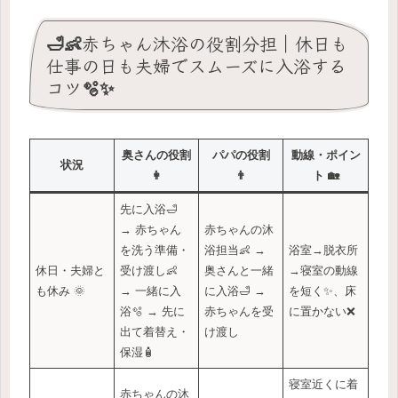
🛁👶赤ちゃん沐浴の役割分担｜休日も
仕事の日も夫婦でスムーズに入浴する
コツ🫧✨
奥さんの役割
パパの役割
動線・ポイン
状況
👩
👨
ト 🏡
先に入浴🛁
→ 赤ちゃん
赤ちゃんの沐
を洗う準備・
浴担当👶 →
浴室→脱衣所
休日・夫婦と
受け渡し👶
奥さんと一緒
→寝室の動線
も休み 🌞
→ 一緒に入
に入浴🛁 →
を短く✨、床
浴🫧 → 先に
赤ちゃんを受
に置かない❌
出て着替え・
け渡し
保湿🧴
寝室近くに着
赤ちゃんの沐