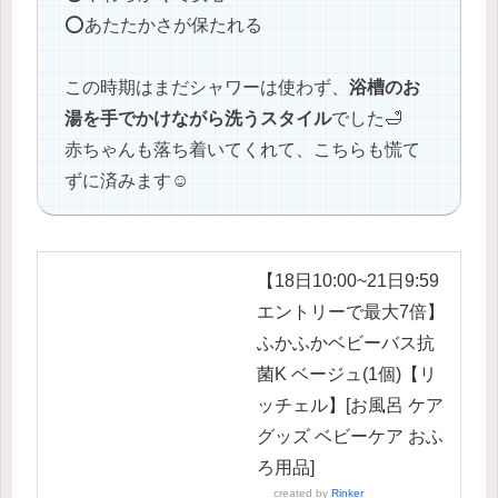
⭕️あたたかさが保たれる
この時期はまだシャワーは使わず、
浴槽のお
湯を手でかけながら洗うスタイル
でした🛁
赤ちゃんも落ち着いてくれて、こちらも慌て
ずに済みます☺️
【18日10:00~21日9:59
エントリーで最大7倍】
ふかふかベビーバス抗
菌K ベージュ(1個)【リ
ッチェル】[お風呂 ケア
グッズ ベビーケア おふ
ろ用品]
created by
Rinker