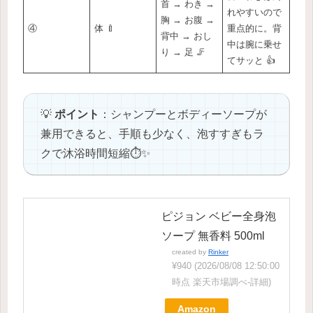
首 → わき →
れやすいので
胸 → お腹 →
④
体 🍼
重点的に。背
背中 → おし
中は腕に乗せ
り → 足 🦵
てサッと 👍
💡
ポイント
：シャンプーとボディーソープが
兼用できると、手順も少なく、泡すすぎもラ
クで沐浴時間短縮⏱️✨
ピジョン ベビー全身泡
ソープ 無香料 500ml
created by
Rinker
¥940
(2026/08/08 12:50:00
時点 楽天市場調べ-
詳細)
Amazon