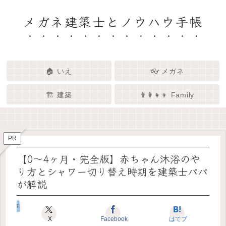
メガネ建築士とノウハウ手帳
🏠 いえ
👓 メガネ
🏗️ 建築
👨‍👩‍👧‍👦 Family
🏗️✨ 建築 × エンタメで、暮らし
🏠✨ 建築士と考える「いい家」
👓✨ メガネの奥にある「わたし
👨‍👩‍👧🌿 Family – 暮らしを育て
ってなんだろう？
をもっと面白く
る、わたしたちの時間
らしさ」を語る場所
PR
【0〜4ヶ月・完全版】赤ちゃん沐浴のや
り方とシャワー切り替え時期を建築士パパ
が解説
Familyと子育て
X
Facebook
はてブ