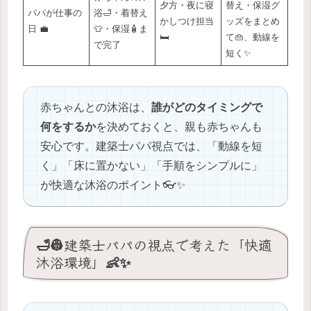
夕方・夜に寝
替え・保湿グ
パパが仕事の
浴🛁・着替え
かしつけ担当
ッズをまとめ
日 💼
👕・保湿🧴ま
🛏️
て👜、動線を
で完了
短く✨
赤ちゃんとの沐浴は、
誰がどのタイミングで
何をするか
を決めておくと、親も赤ちゃんも
安心です。建築士パパ視点では、「動線を短
く」「床に置かない」「手順をシンプルに」
が快適な沐浴のポイント👓✨
🛁👷建築士パパの視点で考えた「快適
沐浴環境」👶✨