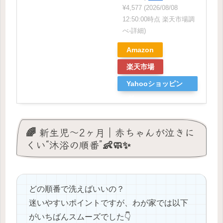
¥4,577
(2026/08/08
12:50:00時点 楽天市場調
べ-
詳細)
Amazon
楽天市場
Yahooショッピン
グ
🌈 新生児〜2ヶ月｜赤ちゃんが泣きに
くい“沐浴の順番”👶🧼✨
どの順番で洗えばいいの？
迷いやすいポイントですが、わが家では以下
がいちばんスムーズでした👇