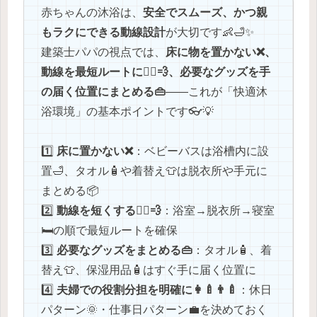
赤ちゃんの沐浴は、
安全でスムーズ、かつ親
もラクにできる動線設計
が大切です👶🛁✨
建築士パパの視点では、
床に物を置かない❌、
動線を最短ルートに🏃‍♂️💨、必要なグッズを手
の届く位置にまとめる👜
――これが「快適沐
浴環境」の基本ポイントです👓💡
1️⃣
床に置かない❌
：ベビーバスは浴槽内に設
置🛁、タオル🧴や着替え👕は脱衣所や手元に
まとめる📦
2️⃣
動線を短くする🏃‍♂️💨
：浴室→脱衣所→寝室
🛏️の順で最短ルートを確保
3️⃣
必要なグッズをまとめる👜
：タオル🧴、着
替え👕、保湿用品🧴はすぐ手に届く位置に
4️⃣
夫婦での役割分担を明確に👩‍🍼👨‍🍼
：休日
パターン🌞・仕事日パターン💼を決めておく