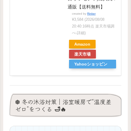
通販【送料無料】
created by
Rinker
¥3,584
(2026/08/08
20:40:16時点 楽天市場調
べ-
詳細)
Amazon
楽天市場
Yahooショッピン
グ
❄️ 冬の沐浴対策｜浴室暖房で“温度差
ゼロ”をつくる 🛁🔥