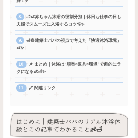
解！✨
🛁👶赤ちゃん沐浴の役割分担｜休日も仕事の日も
夫婦でスムーズに入浴するコツ🫧✨
🛁👷建築士パパの視点で考えた「快適沐浴環境」
👶✨
📌 まとめ｜沐浴は“順番×道具×環境”で劇的にラ
クになる👶🛁✨
🔗 関連リンク
はじめに｜建築士パパのリアル沐浴体
験とこの記事でわかること👶🛁