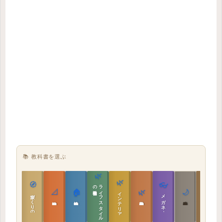
📚 教科書を選ぶ
🌿
🌿
🏯
🧭
👓
教科書
ラ
イ
フ
ス
タ
イ
ル
の
📐
🏠
🌿
🌙
インテリア設計
日本の住まいと作法
家づくりの教科書
メガネ｜転職
実施設計の教科書
性能設計の教科書
敷地設計の教科書
建築思想の教科書