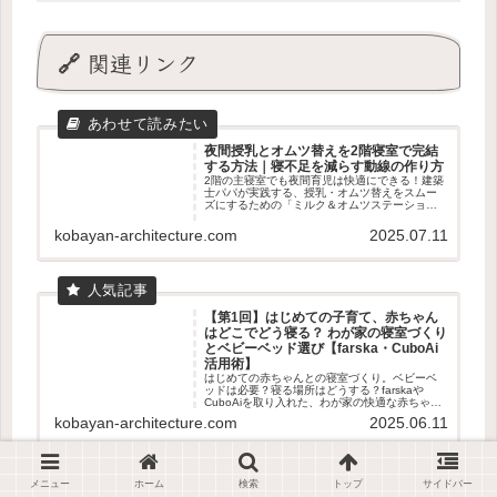
🔗 関連リンク
夜間授乳とオムツ替えを2階寝室で完結
する方法｜寝不足を減らす動線の作り方
2階の主寝室でも夜間育児は快適にできる！建築
士パパが実践する、授乳・オムツ替えをスムー
ズにするための「ミルク＆オムツステーショ
ン」の工夫とルーチンを徹底解説します。母
乳・粉ミルクの使い分けや夫婦の寝方までリア
kobayan-architecture.com
2025.07.11
ルに紹介！
【第1回】はじめての子育て、赤ちゃん
はどこでどう寝る？ わが家の寝室づくり
とベビーベッド選び【farska・CuboAi
活用術】
はじめての赤ちゃんとの寝室づくり。ベビーベ
ッドは必要？寝る場所はどうする？farskaや
CuboAiを取り入れた、わが家の快適な赤ちゃん
の寝環境づくりをご紹介します。
kobayan-architecture.com
2025.06.11
メニュー
ホーム
検索
トップ
サイドバー