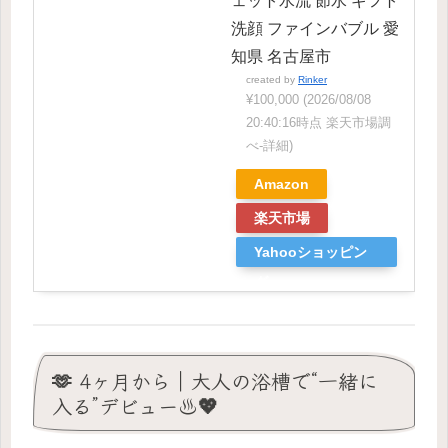
ェット水流 節水 ギフト
洗顔 ファインバブル 愛
知県 名古屋市
created by
Rinker
¥100,000
(2026/08/08
20:40:16時点 楽天市場調
べ-
詳細)
Amazon
楽天市場
Yahooショッピン
グ
🫶 4ヶ月から｜大人の浴槽で“一緒に
入る”デビュー♨️💖