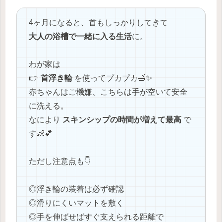
4ヶ月になると、首もしっかりしてきて
大人の浴槽で一緒に入る生活
に。
わが家は
👉
首浮き輪
を使ってプカプカ🛁✨
赤ちゃんはご機嫌、こちらは手が空いて安全
に洗える。
なにより
スキンシップの時間が増えて最高
で
す👶💕
ただし注意点も👇
◎浮き輪の装着は必ず確認
◎滑りにくいマットを敷く
◎手を伸ばせばすぐ支えられる距離で