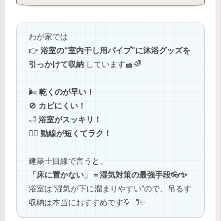
わが家では
👉
浴室の“室内干し用パイプ”に沐浴グッズを
引っかけて収納
しています🧺🌈
🌬
乾くのが早い！
🚫
カビにくい！
🛁
浴室がスッキリ！
🏃‍♂️
動線が短くてラク！
建築士目線で言うと、
「床に置かない」＝湿気対策の最強手段👓✨
浴室は“湿気が下に溜まりやすい”ので、吊るす
収納は本当におすすめです💡🛁✨