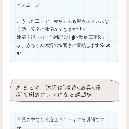
とスムーズ
こうした工夫で、赤ちゃんも親もストレスな
く😊、安全に沐浴ができます🫧✨
建築士視点の**「空間設計🏠×動線管理🛠️」**
が、赤ちゃん沐浴の快適さに直結します👓👶
💖
📌 まとめ｜沐浴は“順番×道具×環
境”で劇的にラクになる👶🛁✨
育児の中でも沐浴はドキドキする瞬間です
が、