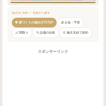
QUICK NAV — 目的から探す
🧭 家づくりの進め方7STEP
💰 お金・予算
📐 間取り
🔍 設備の比較
💡 施主支給で節約
スポンサーリンク