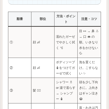
方法・ポイン
順番
部位
注意・コツ
ト
目 👀 → 鼻 👃
濡れたガーゼ
→ 口 👄 の
①
顔 👶
でやさしく拭
順。いきなり
く 🫧
水をかけない
💦
ボディソープ
泡を置くだ
②
顔 👶
🧴をつけてガ
け。こすらな
ーゼで拭く
い ✨
シャワー 🚿
頭を少し下向
or 湯で濡らす
きに。上向き
③
髪 💇‍♂️
→ シャンプ
はギャン泣き
ー 🧴
😭
首・わきは汚