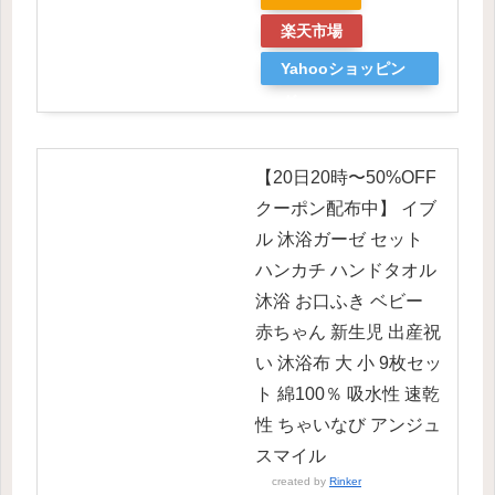
楽天市場
Yahooショッピン
グ
【20日20時〜50%OFF
クーポン配布中】 イブ
ル 沐浴ガーゼ セット
ハンカチ ハンドタオル
沐浴 お口ふき ベビー
赤ちゃん 新生児 出産祝
い 沐浴布 大 小 9枚セッ
ト 綿100％ 吸水性 速乾
性 ちゃいなび アンジュ
スマイル
created by
Rinker