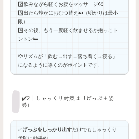
2️⃣飲みながら軽くお腹をマッサージ👐
3️⃣出たら静かにおむつ替え💤（明かりは最小
限）
4️⃣その後、もう一度軽く飲ませるか抱っこト
ントン🛏️
💡リズムが「飲む→出す→落ち着く→寝る」
になるように導くのがポイントです。
✔️2｜しゃっくり対策は「げっぷ＋姿
勢」
✅️
げっぷをしっかり出す
だけでもしゃっくり
予防に効果的