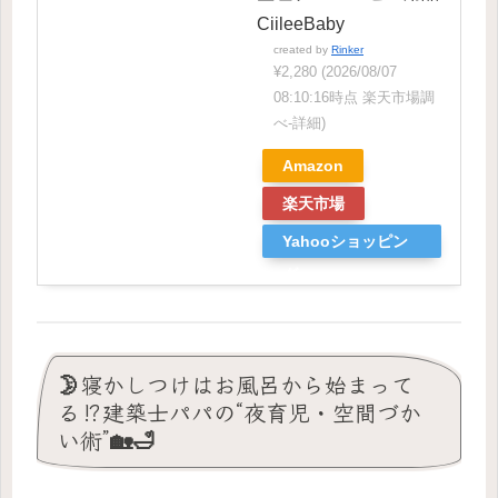
CiileeBaby
created by
Rinker
¥2,280
(2026/08/07
08:10:16時点 楽天市場調
べ-
詳細)
Amazon
楽天市場
Yahooショッピン
グ
🌛寝かしつけはお風呂から始まって
る⁉️建築士パパの“夜育児・空間づか
い術”🏡🛁