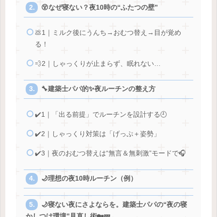
😵なぜ寝ない？夜10時の“ふたつの壁”
💩1｜ミルク後にうんち→おむつ替え→目が覚め
る！
💨2｜しゃっくりが止まらず、眠れない…
🔧建築士パパ的✨夜ルーチンの整え方
✔️1｜「出る前提」でルーチンを設計する🕘
✔️2｜しゃっくり対策は「げっぷ＋姿勢」
✔️3｜夜のおむつ替えは“無言＆無刺激”モードで🎧
🌙理想の夜10時ルーチン（例）
🌙寝ない夜にさよならを。建築士パパの“夜の寝
かしつけ環境”見直し術🏡💤