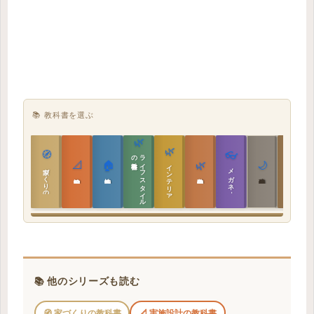
📚 教科書を選ぶ
🌿
🌿
🏯
🧭
👓
教科書
ラ
イ
フ
ス
タ
イ
ル
の
📐
🏠
🌿
🌙
インテリア設計
日本の住まいと作法
家づくりの教科書
メガネ｜転職
実施設計の教科書
性能設計の教科書
敷地設計の教科書
建築思想の教科書
📚 他のシリーズも読む
🧭 家づくりの教科書
📐 実施設計の教科書