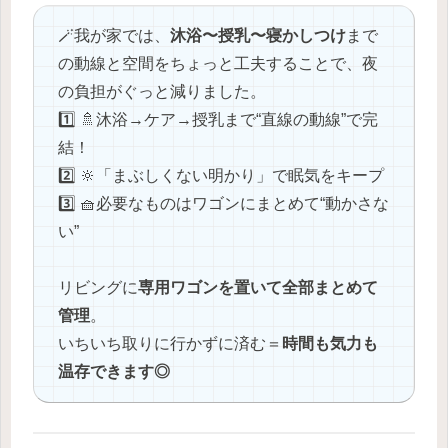
🪄我が家では、
沐浴〜授乳〜寝かしつけ
まで
の動線と空間をちょっと工夫することで、夜
の負担がぐっと減りました。
1️⃣ 🚿沐浴→ケア→授乳まで“直線の動線”で完
結！
2️⃣ 🔆「まぶしくない明かり」で眠気をキープ
3️⃣ 🧺必要なものはワゴンにまとめて“動かさな
い”
リビングに
専用ワゴンを置いて全部まとめて
管理
。
いちいち取りに行かずに済む＝
時間も気力も
温存できます◎