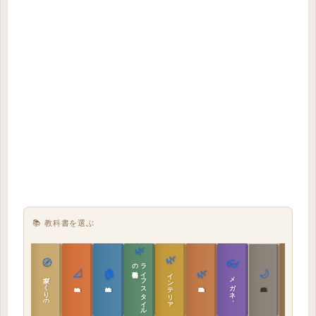
📚 教科書を選ぶ
🌿
🌿
🏯
🧭
👓
教科書
ラ
イ
フ
ス
タ
イ
ル
の
📐
🏠
🌿
🌙
インテリア設計
日本の住まいと作法
家づくりの教科書
メガネ｜転職
実施設計の教科書
性能設計の教科書
敷地設計の教科書
建築思想の教科書