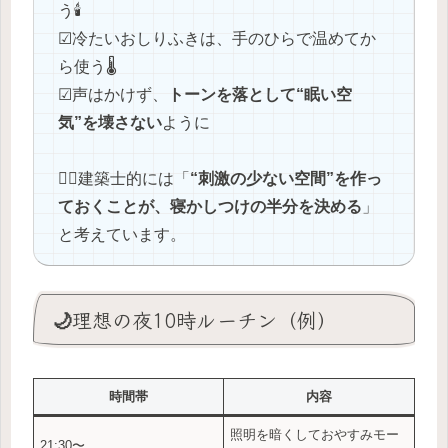
う🕯️
☑冷たいおしりふきは、手のひらで温めてか
ら使う🌡️
☑声はかけず、
トーンを落として“眠い空
気”を壊さない
ように
👷‍♂️建築士的には「
“刺激の少ない空間”を作っ
ておくことが、寝かしつけの半分を決める
」
と考えています。
🌙理想の夜10時ルーチン（例）
時間帯
内容
照明を暗くしておやすみモー
21:30〜