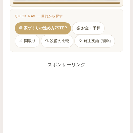
QUICK NAV — 目的から探す
🧭 家づくりの進め方7STEP
💰 お金・予算
📐 間取り
🔍 設備の比較
💡 施主支給で節約
スポンサーリンク