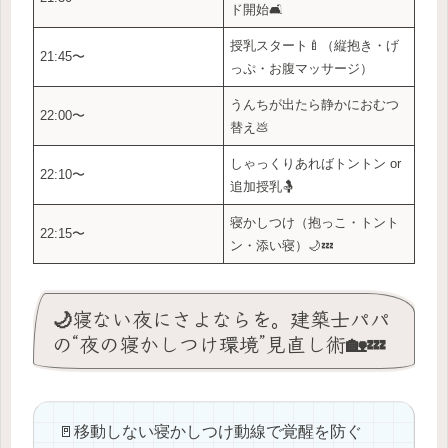
ド開始🛋️
授乳スタート🍼（縦抱き・げ
21:45〜
っぷ・お腹マッサージ）
うんちが出たら静かにおむつ
22:00〜
替え💩
しゃっくりあればトントン or
22:10〜
追加授乳🤱
寝かしつけ（抱っこ・トント
22:15〜
ン・添い寝）🌙💤
🌙寝ない夜にさよならを。建築士パパ
の“夜の寝かしつけ環境”見直し術🏡💤
🚪移動しない寝かしつけ動線で覚醒を防ぐ