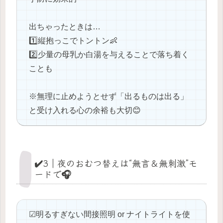
出ちゃったときは…
1️⃣縦抱っこでトントン👶
2️⃣少量の母乳か白湯を与えることで落ち着く
ことも
※無理に止めようとせず「出るものは出る」
と受け入れる心の余裕も大切😊
✔️3｜夜のおむつ替えは“無言＆無刺激”モ
ードで🎧
☑明るすぎない間接照明 or ナイトライトを使