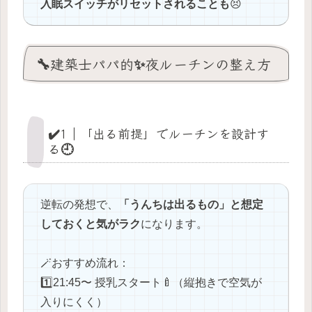
入眠スイッチがリセットされることも
😣
🔧建築士パパ的✨夜ルーチンの整え方
✔️1｜「出る前提」でルーチンを設計す
る🕘
逆転の発想で、
「うんちは出るもの」と想定
しておくと気がラク
になります。
🪄おすすめ流れ：
1️⃣21:45〜 授乳スタート🍼（縦抱きで空気が
入りにくく）