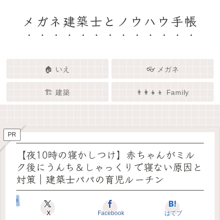
メガネ建築士とノウハウ手帳
🏠 いえ
👓 メガネ
🏗️ 建築
👨‍👩‍👧‍👦 Family
🏗️✨ 建築 × エンタメで、暮らし
🏠✨ 建築士と考える「いい家」
👓✨ メガネの奥にある「わたし
👨‍👩‍👧🌿 Family – 暮らしを育て
ってなんだろう？
をもっと面白く
る、わたしたちの時間
らしさ」を語る場所
PR
【夜10時の寝かしつけ】赤ちゃんがミル
ク後にうんち＆しゃっくりで寝ない原因と
対策｜建築士パパの育児ルーチン
Familyと子育て
X
Facebook
はてブ