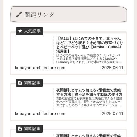
🔗 関連リンク
【第1回】はじめての子育て、赤ちゃん
はどこでどう寝る？ わが家の寝室づくり
とベビーベッド選び【farska・CuboAi
活用術】
はじめての赤ちゃんとの寝室づくり。ベビーベ
ッドは必要？寝る場所はどうする？farskaや
CuboAiを取り入れた、わが家の快適な赤ちゃん
の寝環境づくりをご紹介します。
kobayan-architecture.com
2025.06.11
夜間授乳とオムツ替えを2階寝室で完結
する方法｜寝不足を減らす動線の作り方
2階の主寝室でも夜間育児は快適にできる！建築
士パパが実践する、授乳・オムツ替えをスムー
ズにするための「ミルク＆オムツステーショ
ン」の工夫とルーチンを徹底解説します。母
乳・粉ミルクの使い分けや夫婦の寝方までリア
kobayan-architecture.com
2025.07.11
ルに紹介！
夜間授乳とオムツ替えを2階寝室で完結