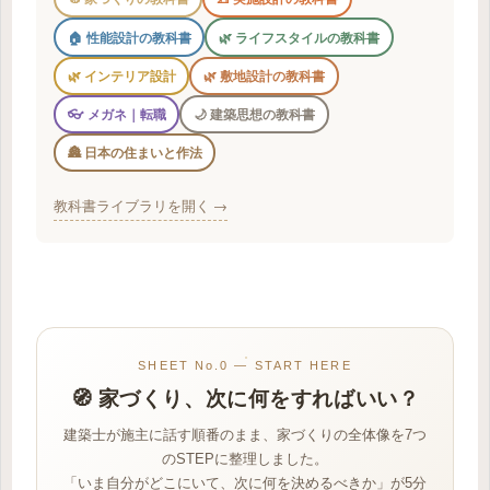
🏠 性能設計の教科書
🌿 ライフスタイルの教科書
🌿 インテリア設計
🌿 敷地設計の教科書
👓 メガネ｜転職
🌙 建築思想の教科書
🏯 日本の住まいと作法
教科書ライブラリを開く →
SHEET No.0 — START HERE
🧭 家づくり、次に何をすればいい？
建築士が施主に話す順番のまま、家づくりの全体像を7つ
のSTEPに整理しました。
「いま自分がどこにいて、次に何を決めるべきか」が5分