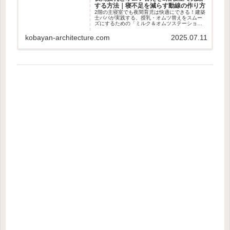
する方法｜寝不足を減らす動線の作り方
2階の主寝室でも夜間育児は快適にできる！建築
士パパが実践する、授乳・オムツ替えをスムー
ズにするための「ミルク＆オムツステーショ
ン」の工夫とルーチンを徹底解説します。母
乳・粉ミルクの使い分けや夫婦の寝方までリア
kobayan-architecture.com
2025.07.11
ルに紹介！