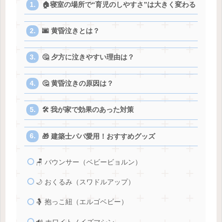
🏠寝室の場所で“育児のしやすさ”は大きく変わる
🌆 黄昏泣きとは？
🤔 夕方に泣きやすい理由は？
🤔 黄昏泣きの原因は？
🛠️ 我が家で効果のあった対策
🎁 建築士パパ愛用！おすすめグッズ
🪑 バウンサー（ベビービョルン）
🌙 おくるみ（スワドルアップ）
🤱 抱っこ紐（エルゴベビー）