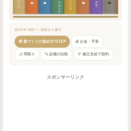
ラ
イ
フ
ス
タ
イ
ル
の
インテリア設計
日本の住まいと作法
家づくりの教科書
メガネ｜転職
実施設計の教科書
性能設計の教科書
敷地設計の教科書
建築思想の教科書
QUICK NAV — 目的から探す
🧭 家づくりの進め方7STEP
💰 お金・予算
📐 間取り
🔍 設備の比較
💡 施主支給で節約
スポンサーリンク