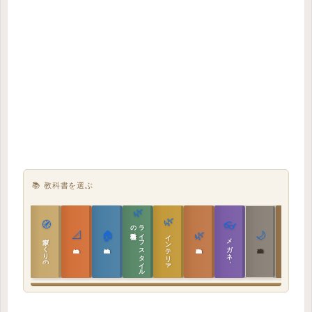
📚 教科書を選ぶ
🌿
🌿
🏯
🧭
👓
教科書
ラ
イ
フ
ス
タ
イ
ル
の
📐
🏠
🌿
🌙
インテリア設計
日本の住まいと作法
家づくりの教科書
メガネ｜転職
実施設計の教科書
性能設計の教科書
敷地設計の教科書
建築思想の教科書