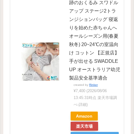
跡のおくるみ スワドル
アップ ステージ2トラ
ンジションバッグ 寝返
りを始めた赤ちゃんへ
オールシーズン用(春夏
秋冬) 20~24℃の室温向
け コットン 【正規店】
手が出せる SWADDLE
UP オーストラリア幼児
製品安全基準適合
created by
Rinker
¥7,400
(2026/08/06
13:45:31時点 楽天市場調
べ-
詳細)
Amazon
楽天市場