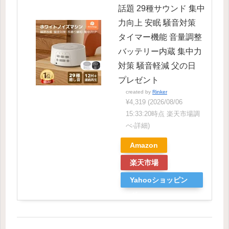
話題 29種サウンド 集中
力向上 安眠 騒音対策
タイマー機能 音量調整
バッテリー内蔵 集中力
対策 騒音軽減 父の日
プレゼント
created by
Rinker
¥4,319
(2026/08/06
15:33:20時点 楽天市場調
べ-
詳細)
Amazon
楽天市場
Yahooショッピン
グ