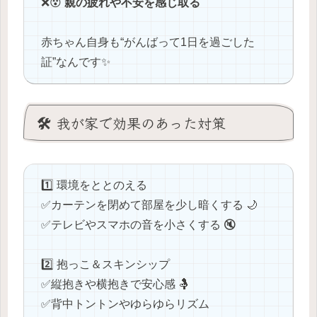
❌️😵
親の疲れや不安を感じ取る
赤ちゃん自身も“がんばって1日を過ごした
証”なんです✨
🛠️ 我が家で効果のあった対策
1️⃣ 環境をととのえる
✅️カーテンを閉めて部屋を少し暗くする 🌙
✅️テレビやスマホの音を小さくする 🔇
2️⃣ 抱っこ＆スキンシップ
✅️縦抱きや横抱きで安心感 🤱
✅️背中トントンやゆらゆらリズム