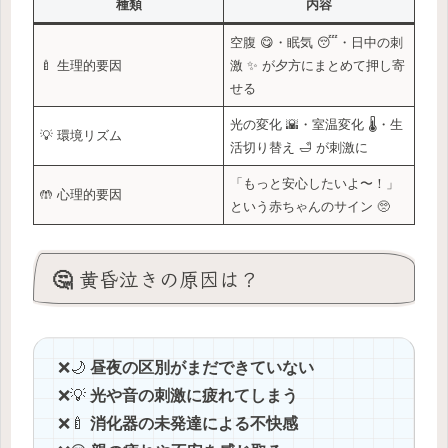
種類
内容
空腹 😋・眠気 😴・日中の刺
🍼 生理的要因
激 ✨ が夕方にまとめて押し寄
せる
光の変化 🌇・室温変化 🌡️・生
💡 環境リズム
活切り替え 🛁 が刺激に
「もっと安心したいよ〜！」
🤲 心理的要因
という赤ちゃんのサイン 🥺
🤔 黄昏泣きの原因は？
❌️🌙
昼夜の区別がまだできていない
❌️💡
光や音の刺激に疲れてしまう
❌️🍼
消化器の未発達による不快感