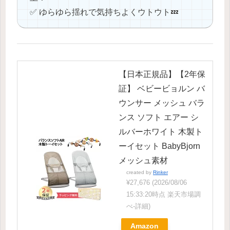
✅ ゆらゆら揺れで気持ちよくウトウト💤
【日本正規品】【2年保
証】 ベビービョルン バ
ウンサー メッシュ バラ
ンス ソフト エアー シ
ルバーホワイト 木製ト
ーイセット BabyBjorn
メッシュ素材
created by
Rinker
¥27,676
(2026/08/06
15:33:20時点 楽天市場調
べ-
詳細)
Amazon