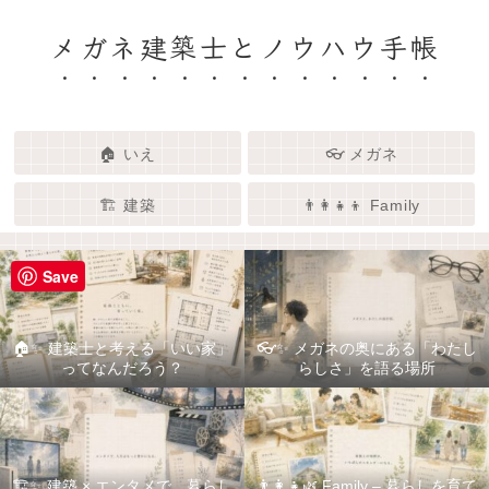
メガネ建築士とノウハウ手帳
🏠 いえ
👓 メガネ
🏗️ 建築
👨‍👩‍👧‍👦 Family
Save
🏠✨ 建築士と考える「いい家」
👓✨ メガネの奥にある「わたし
ってなんだろう？
らしさ」を語る場所
🏗️✨ 建築 × エンタメで、暮らし
👨‍👩‍👧🌿 Family – 暮らしを育て