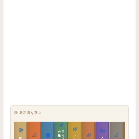
📚 教科書を選ぶ
🌿
🌿
🏯
🧭
👓
教科書
📐
🏠
🌿
🌙