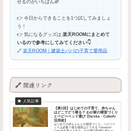
せるのがいちばん🌈
👉 今日からできることを1つ試してみましょ
う！
👉 気になるグッズは
楽天ROOMにまとめて
いるので参考にしてみてください👇
🔗
楽天ROOM｜建築士パパの子育て愛用品
🔗 関連リンク
【第1回】はじめての子育て、赤ちゃん
はどこでどう寝る？ わが家の寝室づくり
とベビーベッド選び【farska・CuboAi
活用術】
はじめての赤ちゃんとの寝室づくり。ベビーベ
ッドは必要？寝る場所はどうする？farskaや
CuboAiを取り入れた、わが家の快適な赤ちゃん