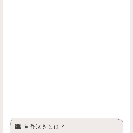
🌆 黄昏泣きとは？