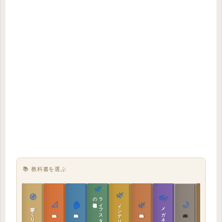
📚 教科書を選ぶ
🌿
🌿
🏯
🧭
👓
教科書
ラ
イ
フ
ス
タ
イ
ル
の
📐
🏠
🌿
🌙
インテリア設計
日本の住まいと作法
家づくりの教科書
メガネ｜転職
実施設計の教科書
性能設計の教科書
敷地設計の教科書
建築思想の教科書