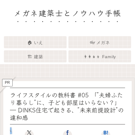
メガネ建築士とノウハウ手帳
🏠 いえ
👓 メガネ
🏗️ 建築
👨‍👩‍👧‍👦 Family
🏗️✨ 建築 × エンタメで、暮らし
🏠✨ 建築士と考える「いい家」
👓✨ メガネの奥にある「わたし
👨‍👩‍👧🌿 Family – 暮らしを育て
ってなんだろう？
をもっと面白く
る、わたしたちの時間
らしさ」を語る場所
PR
ライフスタイルの教科書 #05 「”夫婦ふた
り暮らし”に、子ども部屋はいらない？」
― DINKS住宅で起きる、”未来前提設計”の
違和感
いえのキホン