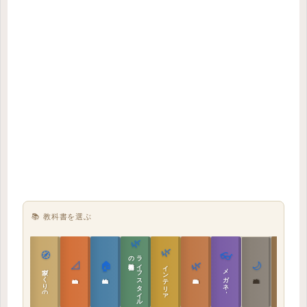
📚 教科書を選ぶ
🌿
🌿
🏯
🧭
👓
教科書
ラ
イ
フ
ス
タ
イ
ル
の
📐
🏠
🌿
🌙
インテリア設計
日本の住まいと作法
家づくりの教科書
メガネ｜転職
実施設計の教科書
性能設計の教科書
敷地設計の教科書
建築思想の教科書