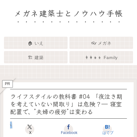
メガネ建築士とノウハウ手帳
🏠 いえ
👓 メガネ
🏗️ 建築
👨‍👩‍👧‍👦 Family
🏗️✨ 建築 × エンタメで、暮らし
🏠✨ 建築士と考える「いい家」
👓✨ メガネの奥にある「わたし
👨‍👩‍👧🌿 Family – 暮らしを育て
ってなんだろう？
をもっと面白く
る、わたしたちの時間
らしさ」を語る場所
PR
ライフスタイルの教科書 #04 「夜泣き期
を考えていない間取り」は危険？― 寝室
配置で、”夫婦の疲労”は変わる
いえのキホン
X
Facebook
はてブ