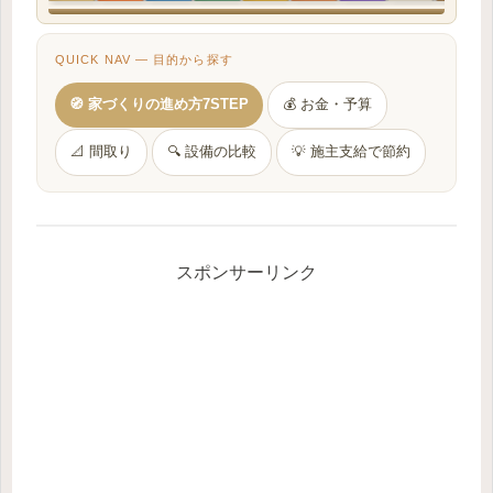
QUICK NAV — 目的から探す
🧭 家づくりの進め方7STEP
💰 お金・予算
📐 間取り
🔍 設備の比較
💡 施主支給で節約
スポンサーリンク