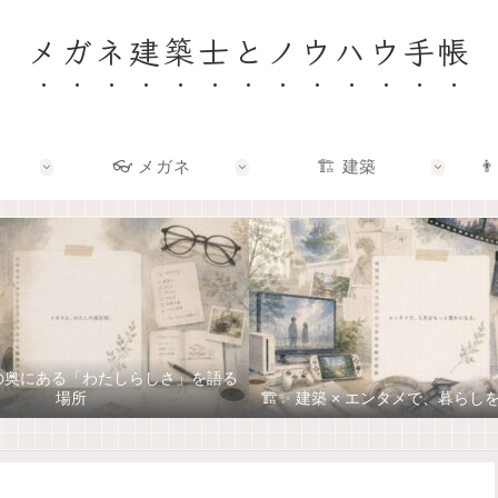
メガネ建築士とノウハウ手帳
👓 メガネ
🏗️ 建築
👨
ネの奥にある「わたしらしさ」を語る
場所
🏗️✨ 建築 × エンタメで、暮ら