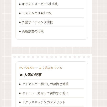
▸ キッチンメーカー5社比較
▸ システムバス4社比較
▸ 外壁サイディング比較
▸ 高断熱窓の比較
POPULAR — よく読まれている
🔥 人気の記事
▸ アイアンバー物干しの後悔と対策
▸ ケイミュー光セラで後悔する前に
▸ トクラスキッチンのデメリット