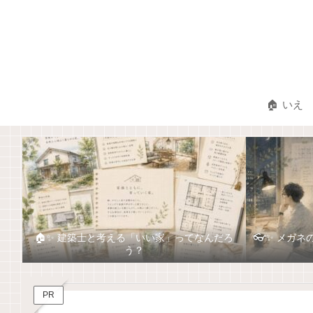
🏠 いえ
🏠✨ 建築士と考える「いい家」ってなんだろ
👓✨ メガ
う？
PR