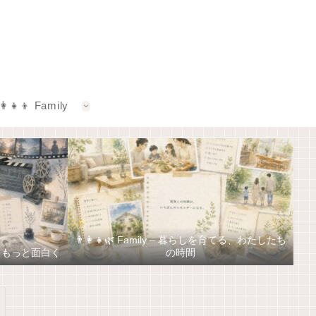
‍👩‍👧‍👦 Family
👨‍👩‍👧🌿 Family – 暮らしを育てる、わたしたち
しをもっと面白く
の時間