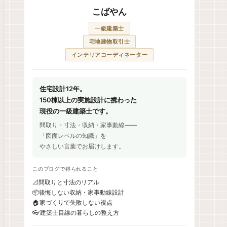
こばやん
一級建築士
宅地建物取引士
インテリアコーディネーター
住宅設計12年。
150棟以上の実施設計に携わった
現役の一級建築士です。
間取り・寸法・収納・家事動線——
「図面レベルの知識」を
やさしい言葉でお届けします。
このブログで得られること
📐
間取りと寸法のリアル
📦
後悔しない収納・家事動線設計
🏠
家づくりで失敗しない視点
👓
建築士目線の暮らしの整え方