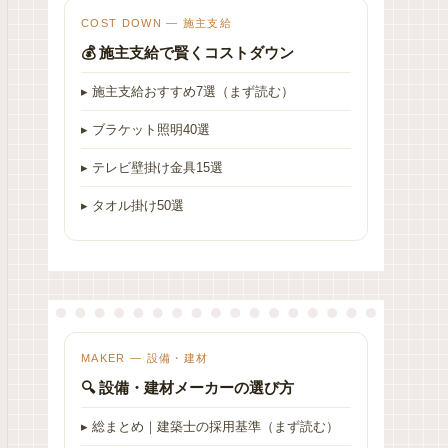
COST DOWN — 施主支給
💰 施主支給で賢くコストダウン
▸ 施主支給おすすめ7選（まず読む）
▸ ブラケット照明40選
▸ テレビ壁掛け金具15選
▸ タオル掛け50選
MAKER — 設備・建材
🔍 設備・建材メーカーの選び方
▸ 総まとめ｜建築士の採用基準（まず読む）