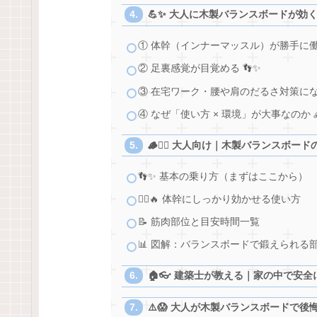
💪✨ 大人に木製バランスボードが効
① 体幹（インナーマッスル）が勝手に働く
② 足裏感覚が目覚める 👣✨
③ 在宅ワーク・腰や肩のだるさ対策になる
④ なぜ「使い方 × 環境」が大事なのか 
🪵🧘‍♀️ 大人向け｜木製バランスボー
👣✨ 基本の乗り方（まずはここから）
🧘‍♂️🔥 体幹にしっかり効かせる使い方
📝 筋肉部位と目安時間一覧
📊 図解：バランスボードで鍛えられる
🏠👓 建築士が教える｜家の中で安
⚠️😱 大人が木製バランスボードで後