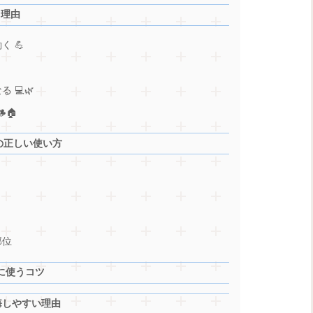
く理由
 💪
 💻🌿
🏠
ドの正しい使い方
部位
全に使うコツ
悔しやすい理由