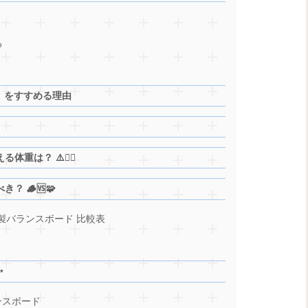
る
ド」をすすめる理由
は？ ⚠️🧍‍♂️
 🪵🆚🧩
ク製バランスボード 比較表
✨
ンスボード