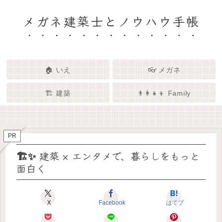
メガネ建築士とノウハウ手帳
🏠 いえ
👓 メガネ
🏗️ 建築
👨‍👩‍👧‍👦 Family
🏗️✨ 建築 × エンタメで、暮らし
🏠✨ 建築士と考える「いい家」
👓✨ メガネの奥にある「わたし
👨‍👩‍👧🌿 Family – 暮らしを育て
ってなんだろう？
をもっと面白く
る、わたしたちの時間
らしさ」を語る場所
PR
🏗️✨ 建築 × エンタメで、暮らしをもっと
面白く
X
Facebook
はてブ