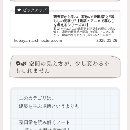
磯野家から学ぶ、家族の“距離感”と“暮
らしの間取り”【建築 × アニメで暮らし
を考えるシリーズ #1】
🏗️📺 サザエさんの磯野家を建築士の視点で読み
解く、家族の距離感と間取りの話。アニメの家
から、建築の見え方が少し変わる入口記事です
🏠✨
kobayan-architecture.com
2025.03.26
🔁🌿 空間の見え方が、少し変わるか
もしれません
このカテゴリは、
建築を学ぶ場所というよりも、
🗒️ 日常を読み解くノート