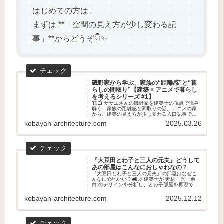
はじめての方は、
まずは **「空間の見え方が少し変わる記
事」**からどうぞ👇✨
磯野家から学ぶ、家族の“距離感”と“暮
らしの間取り”【建築 × アニメで暮らし
を考えるシリーズ #1】
🏗️📺 サザエさんの磯野家を建築士の視点で読み
解く、家族の距離感と間取りの話。アニメの家
から、建築の見え方が少し変わる入口記事です
🏠✨
kobayan-architecture.com
2025.03.26
『大豆田とわ子と三人の元夫』どうして
あの部屋はこんなにおしゃれなの？
『大豆田とわ子と三人の元夫』の部屋はなぜこ
んなに心地いい？🛋️🌙 建築士が“素材・光・余
白”のデザインを分析し、とわ子部屋を再現でき
るラタンバスケットやミルキーランプ、北欧チ
ェアなど厳選アイテムを紹介します🌿✨
kobayan-architecture.com
2025.12.12