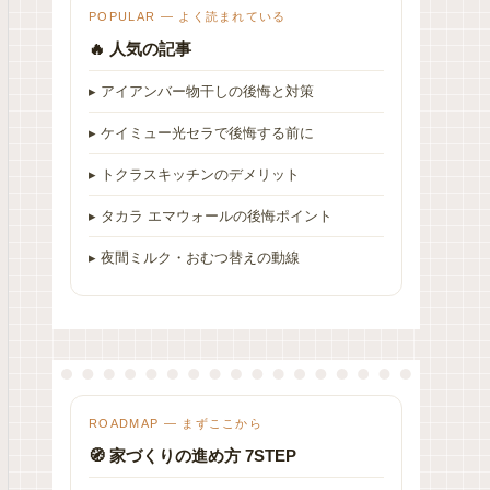
POPULAR — よく読まれている
🔥 人気の記事
▸ アイアンバー物干しの後悔と対策
▸ ケイミュー光セラで後悔する前に
▸ トクラスキッチンのデメリット
▸ タカラ エマウォールの後悔ポイント
▸ 夜間ミルク・おむつ替えの動線
ROADMAP — まずここから
🧭 家づくりの進め方 7STEP