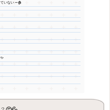
いない ➖🏠
✨
🤔💦