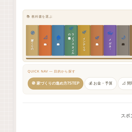
📚 教科書を選ぶ
🌿
🌿
🧭
👓
教科書
ラ
イ
フ
ス
タ
イ
ル
の
📐
🏠
🌿
🌙
インテリア設計
家づくりの教科書
メガネ｜転職
実施設計の教科書
性能設計の教科書
敷地設計の教科書
建築思想の教科書
QUICK NAV — 目的から探す
🧭 家づくりの進め方7STEP
💰 お金・予算
📐 
スポ