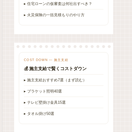
▸ 住宅ローンの仮審査は何社出すべき？
▸ 火災保険の一括見積もりのやり方
COST DOWN — 施主支給
💰 施主支給で賢くコストダウン
▸ 施主支給おすすめ7選（まず読む）
▸ ブラケット照明40選
▸ テレビ壁掛け金具15選
▸ タオル掛け50選