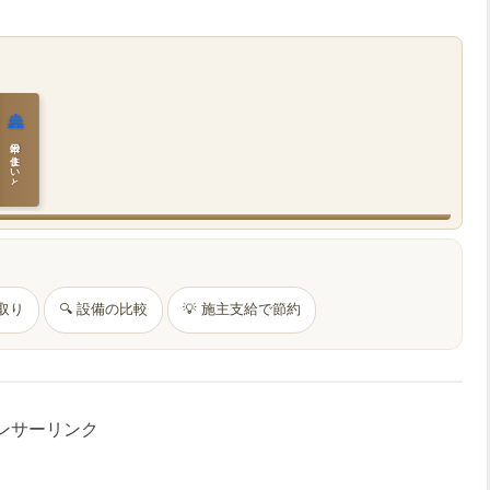
🏯
日本の住まいと作法
間取り
🔍 設備の比較
💡 施主支給で節約
ンサーリンク