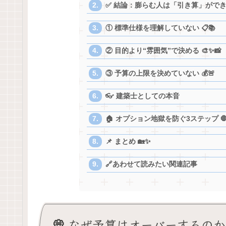
✅ 結論：膨らむ人は「引き算」ができて
① 標準仕様を理解していない 📋📚
② 目的より“雰囲気”で決める 🎨✨📸
③ 予算の上限を決めていない 💰🚨
👓 建築士としての本音
🏠 オプション地獄を防ぐ3ステップ 
📌 まとめ 🏡✨
🔗あわせて読みたい関連記事
💭 なぜ予算はオーバーするのか？