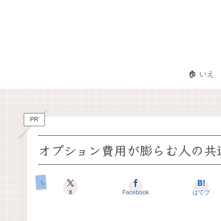
🏠 いえ
PR
オプション費用が膨らむ人の共
いえのキホン
X
Facebook
はてブ