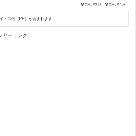
な
さ
っ
、
2026.03.11
2026.07.02
ん
」
と
わ
だ
を
面
た
ろ
語
白
し
イト広告（PR）が含まれます。
う
る
く
た
？
場
ち
所
の
ンサーリンク
時
間