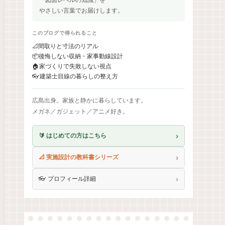
やさしい言葉でお届けします。
このブログで得られること
📐
間取りと寸法のリアル
📦
後悔しない収納・家事動線設計
🏠
家づくりで失敗しない視点
👓
建築士目線の暮らしの整え方
広島出身。家族と静かに暮らしています。
メガネ／ガジェット／アニメ好き。
›
🔰 はじめての方はこちら
›
📐 実施設計の教科書シリーズ
›
👓 プロフィール詳細