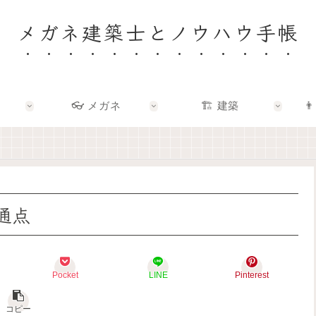
メガネ建築士とノウハウ手帳
👓 メガネ
🏗️ 建築
👨
🏠
👓
🏗️
👨‍👩‍👧
✨
✨
✨
🌿
建
メ
建
F
築
ガ
築
a
士
ネ
×
m
と
の
エ
i
考
奥
ン
l
え
に
タ
y
通点
る
あ
メ
–
「
る
で
暮
い
「
、
ら
い
わ
暮
し
家
た
ら
を
Pocket
LINE
Pinterest
」
し
し
育
っ
ら
を
て
て
し
も
る
コピー