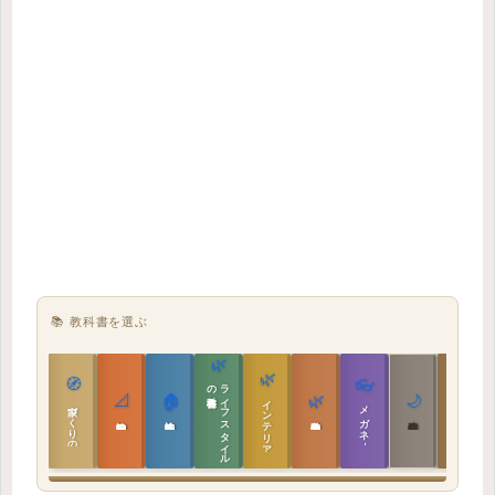
📚 教科書を選ぶ
🌿
🌿
🏯
🧭
👓
教科書
ラ
イ
フ
ス
タ
イ
ル
の
📐
🏠
🌿
🌙
インテリア設計
日本の住まいと作法
家づくりの教科書
メガネ｜転職
実施設計の教科書
性能設計の教科書
敷地設計の教科書
建築思想の教科書