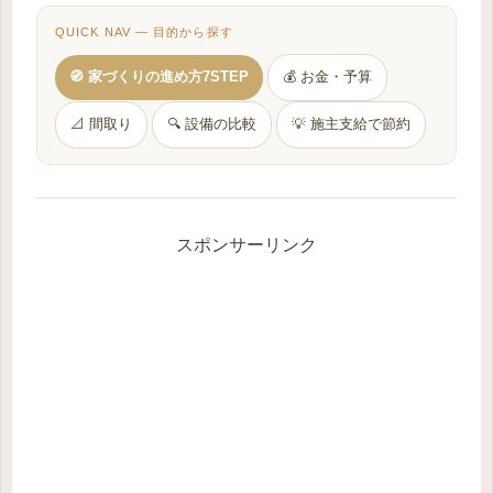
QUICK NAV — 目的から探す
🧭 家づくりの進め方7STEP
💰 お金・予算
📐 間取り
🔍 設備の比較
💡 施主支給で節約
スポンサーリンク