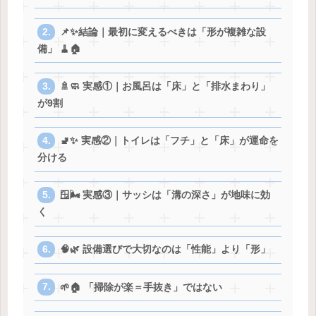
📌✨結論｜最初に変えるべきは「形が複雑な設
備」 🧹🏠
🚿🧼 実感①｜お風呂は「床」と「排水まわり」
が9割
🚽✨ 実感②｜トイレは「フチ」と「床」が運命を
分ける
🪟🌬️ 実感③｜サッシは「溝の深さ」が地味に効
く
🧠🌿 設備選びで大切なのは「性能」より「形」
🌱🏠 「掃除が楽＝手抜き」ではない