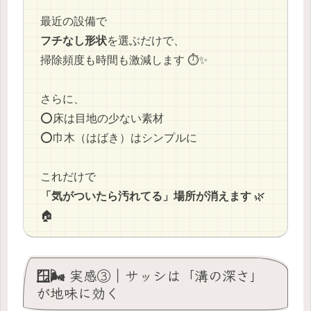
最近の設備で
フチなし形状
を選ぶだけで、
掃除頻度も時間も激減します ⏱️✨
さらに、
⭕️床は目地の少ない素材
⭕️巾木（はばき）はシンプルに
これだけで
「気がついたら汚れてる」場所が消えます
🌿
🏠
🪟🌬️ 実感③｜サッシは「溝の深さ」
が地味に効く