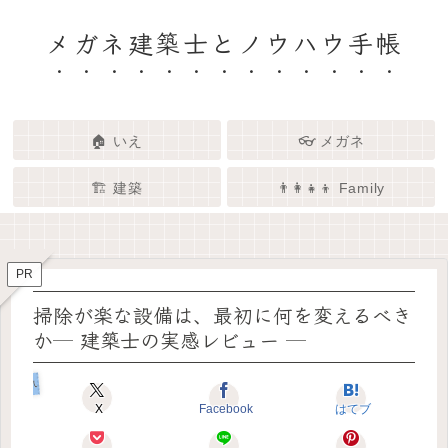
メガネ建築士とノウハウ手帳
🏠 いえ
👓 メガネ
🏗️ 建築
👨‍👩‍👧‍👦 Family
🏗️✨ 建築 × エンタメで、暮らし
🏠✨ 建築士と考える「いい家」
👓✨ メガネの奥にある「わたし
👨‍👩‍👧🌿 Family – 暮らしを育て
ってなんだろう？
をもっと面白く
る、わたしたちの時間
らしさ」を語る場所
PR
掃除が楽な設備は、最初に何を変えるべき
か─ 建築士の実感レビュー ─
いえのキホン
X
Facebook
はてブ