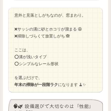
意外と見落としがちなのが、窓まわり。
❌️サッシの溝に砂とホコリが溜まる 😩
❌️掃除しづらくて放置しがち 🙈
ここは、
⭕️溝が浅いタイプ
⭕️シンプルなレール形状
を選ぶだけで、
年末の掃除が一段階ラク
になります 🧹✨
🧠🌿 設備選びで大切なのは「性能」