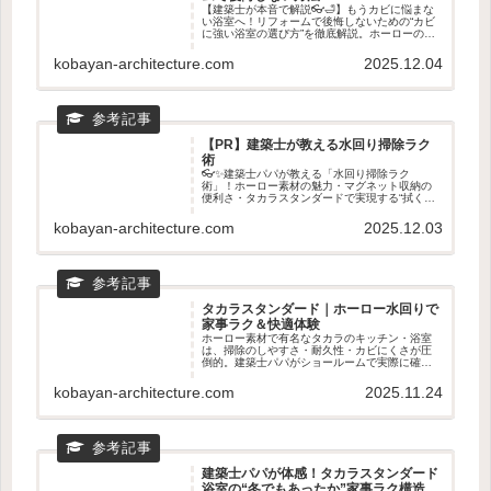
【建築士が本音で解説👓🛁】もうカビに悩まな
い浴室へ！リフォームで後悔しないための“カビ
に強い浴室の選び方”を徹底解説。ホーローの汚
れ落ち・乾きやすさ・マグネット収納など、タ
カラスタンダードが選ばれる理由を専門目線で
kobayan-architecture.com
2025.12.04
紹介。ショールームで確認すべきポイントもわ
かる！
【PR】建築士が教える水回り掃除ラク
術
👓✨建築士パパが教える「水回り掃除ラク
術」！ホーロー素材の魅力・マグネット収納の
便利さ・タカラスタンダードで実現する“拭くだ
けでキレイ”生活を徹底解説。キッチン・浴室・
洗面が驚くほどラクになる理由を紹介します💖
kobayan-architecture.com
2025.12.03
🧼
タカラスタンダード｜ホーロー水回りで
家事ラク＆快適体験
ホーロー素材で有名なタカラのキッチン・浴室
は、掃除のしやすさ・耐久性・カビにくさが圧
倒的。建築士パパがショールームで実際に確認
すべきポイントや、ホーロー水回りの魅力をわ
かりやすく紹介。新築・リフォームの前に読ん
kobayan-architecture.com
2025.11.24
でおきたい家事ラクの知恵🧽✨
建築士パパが体感！タカラスタンダード
浴室の“冬でもあったか”家事ラク構造