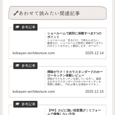
🔗あわせて読みたい関連記事
ショールームで絶対に体験すべき3つの
ポイント
ショールームは「見るだけ」で終わらせない。
建築士が、ショールームで絶対に体験すべき3つ
のポイントをやさしく解説します。ホーローの
質感、動線のリアル、マグネット収納の使い心
地まで。新築・リフォームどちらにも役立つ、
kobayan-architecture.com
2025.12.14
後悔しない見学のコツがわかる記事です。
掃除がラク！タカラスタンダードのホー
ローキッチン体験レビュー
掃除がラクなキッチンを探している方へ。建築
士がタカラスタンダードのホーローキッチンを
実際に体験し、汚れが落ちる理由やマグネット
収納の使い心地を正直レビュー。リフォームと
の相性やショールームで見るべきポイントもわ
kobayan-architecture.com
2025.12.15
かる、後悔しないキッチン選びの記事です。
【PR】カビに強い浴室選び｜リフォー
ムで後悔しない方法