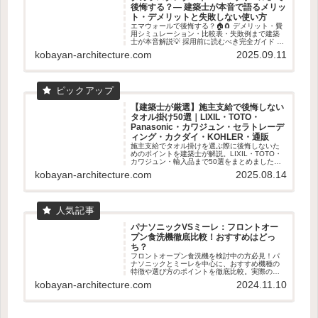
後悔する？― 建築士が本音で語るメリッ
ト・デメリットと失敗しない使い方
エマウォールで後悔する？🏠🧲 デメリット・費
用シミュレーション・比較表・失敗例まで建築
士が本音解説💡 採用前に読むべき完全ガイド 👓
✨
kobayan-architecture.com
2025.09.11
【建築士が厳選】施主支給で後悔しない
タオル掛け50選｜LIXIL・TOTO・
Panasonic・カワジュン・セラトレーデ
ィング・カクダイ・KOHLER・通販
施主支給でタオル掛けを選ぶ際に後悔しないた
めのポイントを建築士が解説。LIXIL・TOTO・
カワジュン・輸入品まで50選をまとめました。
失敗しない素材・取付位置の基準も紹介。
kobayan-architecture.com
2025.08.14
パナソニックVSミーレ：フロントオー
プン食洗機徹底比較！おすすめはどっ
ち？
フロントオープン食洗機を検討中の方必見！パ
ナソニックとミーレを中心に、おすすめ機種の
特徴や選び方のポイントを徹底比較。実際のユ
ーザー体験も交えて、あなたに最適な食洗機選
kobayan-architecture.com
2024.11.10
びをサポートします。容量、乾燥機能、使いや
すさなど、知っておくべき情報が満載です。