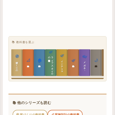
📚 教科書を選ぶ
🌿
🌿
🏯
🧭
👓
教科書
ラ
イ
フ
ス
タ
イ
ル
の
📐
🏠
🌿
🌙
インテリア設計
日本の住まいと作法
家づくりの教科書
メガネ｜転職
実施設計の教科書
性能設計の教科書
敷地設計の教科書
建築思想の教科書
📚 他のシリーズも読む
🧭 家づくりの教科書
📐 実施設計の教科書