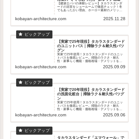
【建築士パパの体験レビュー】タカラスタンダ
ードの浴室をショールームで徹底チェック！冬
でもあったかい理由、ホーロー素材のメリッ
ト、家事ラクのマグネット収納まで建築士目線
で詳しく解説。寒いお風呂を快適にしたい人必
kobayan-architecture.com
2025.11.28
見のPR記事です。
【実家で25年現役】タカラスタンダード
のユニットバス｜掃除ラク＆耐久性バツ
グン
実家で25年使用！タカラスタンダードのユニッ
トバスを徹底レビュー。掃除のラクさ・耐久
性・家事らく機能・価格相場・デメリットを数
字入りで解説。ショールーム体感の魅力も！
kobayan-architecture.com
2025.09.09
【実家で20年現役】タカラスタンダード
の洗面化粧台｜掃除ラク＆耐久性バツグ
ン
実家で25年使用！タカラスタンダードのユニッ
トバスを徹底レビュー。掃除のラクさ・耐久
性・家事らく機能・価格相場・デメリットを数
字入りで解説。ショールーム体感の魅力も！
kobayan-architecture.com
2025.09.06
タカラスタンダード「エマウォール」で