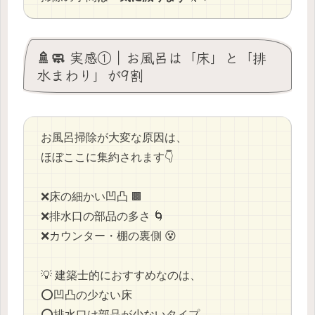
🚿🧼 実感①｜お風呂は「床」と「排
水まわり」が9割
お風呂掃除が大変な原因は、
ほぼここに集約されます👇
❌️床の細かい凹凸 🟫
❌️排水口の部品の多さ 🌀
❌️カウンター・棚の裏側 😵
💡 建築士的におすすめなのは、
⭕️凹凸の少ない床
⭕️排水口は部品が少ないタイプ