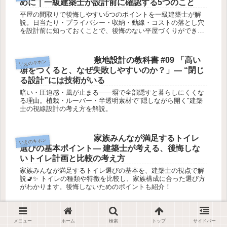
めに｜一級建築士が設計前に確認する5つのこと
平屋の間取りで後悔しやすい5つのポイントを一級建築士が解
説。日当たり・プライバシー・収納・動線・コストの落とし穴
を設計前に知っておくことで、後悔のない平屋づくりができま
す。
敷地設計の教科書 #09 「高い
いえのキホン
塀をつくると、なぜ失敗しやすいのか？」― “閉じ
る設計”には技術がいる
暗い・圧迫感・風が止まる——塀で全部隠すと暮らしにくくな
る理由。植栽・ルーバー・半透明素材で"隠しながら開く"建築
士の視線設計の考え方を解説。
家族みんなが満足するトイレ
いえのキホン
選びの基本ポイント― 建築士が考える、後悔しな
いトイレ計画と比較の考え方
家族みんなが満足するトイレ選びの基本を、建築士の視点で解
説🚽✨ トイレの種類や特徴を比較し、家族構成に合った選び方
がわかります。後悔しないためのポイントも紹介！
トイレ選びガイド｜建築士が
いえのキホン
メニュー
ホーム
検索
トップ
サイドバー
教える！後悔しない種類・設備・レイアウトの考え