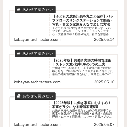
【子どもの成長記録を丸ごと保存】バッ
ファローのリンクステーションで動画・
写真・音楽を家族みんなで楽しむ方法
子どもの成長記録をスマホだけに頼らず、バッ
ファローのNAS「リンクステーション」で安
心・大容量保存！動画や写真、音楽を家族みん
なで楽しむための使い方やメリット・デメリッ
kobayan-architecture.com
2025.05.14
トをわかりやすく解説します。
【2025年版】共働き夫婦の時間管理術
｜ストレス減×効率UPの5つの工夫
共働きで忙しい毎日も、工夫次第で心と時間に
ゆとりを。2025年のライフスタイルに合わせた
最新の時間管理術5選を紹介。家庭と仕事のバラ
ンスを整えたい夫婦におすすめの実践アイデア
を解説します。
kobayan-architecture.com
2025.05.10
【2025年版】共働き家庭におすすめ！
家事がラクになる時短家電5選
共働き家庭の負担を減らすための最新家事ラク
家電を厳選紹介！洗濯乾燥機・食洗機・自動調
理鍋・ロボット掃除機・スマート家電ハブな
ど、時短・効率化に役立つアイテム5選を徹底解
説。
kobayan-architecture.com
2025.05.07