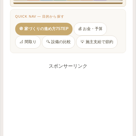
QUICK NAV — 目的から探す
🧭 家づくりの進め方7STEP
💰 お金・予算
📐 間取り
🔍 設備の比較
💡 施主支給で節約
スポンサーリンク