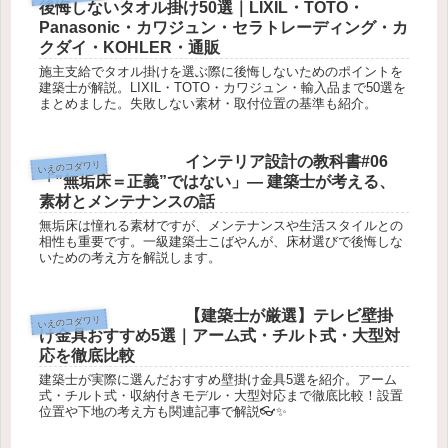
後悔しないタオル掛け50選｜LIXIL・TOTO・
Panasonic・カワジュン・セラトレーディング・カ
クダイ・KOHLER・通販
施主支給でタオル掛けを選ぶ際に後悔しないためのポイントを
建築士が解説。LIXIL・TOTO・カワジュン・輸入品まで50選を
まとめました。失敗しない素材・取付位置の基準も紹介。
インテリア設計の教科書#06
いえのコダワリ
「”無垢床＝正義”ではない」― 建築士が考える、
素材とメンテナンスの話
無垢床は憧れる素材ですが、メンテナンスや生活スタイルとの
相性も重要です。一級建築士こばやんが、床材選びで後悔しな
いための考え方を解説します。
【建築士が厳選】テレビ壁掛
いえのコダワリ
け金具おすすめ5選｜アーム式・チルト式・大型対
応を徹底比較
建築士が実際に選んだおすすめ壁掛け金具5選を紹介。アーム
式・チルト式・収納付きモデル・大型対応まで徹底比較！設置
位置や下地の考え方も関連記事で解説👓✨