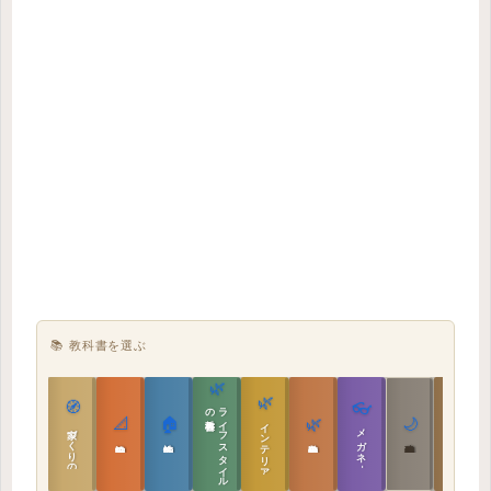
📚 教科書を選ぶ
🌿
🌿
🏯
🧭
👓
教科書
ラ
イ
フ
ス
タ
イ
ル
の
📐
🏠
🌿
🌙
インテリア設計
日本の住まいと作法
家づくりの教科書
メガネ｜転職
実施設計の教科書
性能設計の教科書
敷地設計の教科書
建築思想の教科書