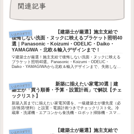
関連記事
【建築士が厳選】施主支給で
いえのコダワリ
後悔しない洗面・ヌックに映えるブラケット照明40
選｜Panasonic・Koizumi・ODELIC・Daiko・
YAMAGIWA・北欧＆輸入デザインまで！
💡建築士が厳選！施主支給で後悔しない洗面・ヌックに映える
ブラケット照明40選。Panasonic・Koizumi・ODELIC・
Daiko・YAMAGIWAから北欧＆輸入デザインまで、失敗しない
選び方とおすすめを徹底解説します✨
新築に揃えたい家電30選｜建
いえのコダワリ
築士が「買う順番・予算・設置計画」で解説【チェ
ックリスト】
新築入居までに揃えたい家電30選を、一級建築士が優先度（必
須/推奨/便利）と設置・電源計画つきでチェックリスト化。冷
蔵庫・洗濯機・エアコンから食洗機・ロボット掃除機・スマー
ト家電まで、買う順番と予算の考え方がわかります。
【建築士が厳選】施主支給で
いえのコダワリ