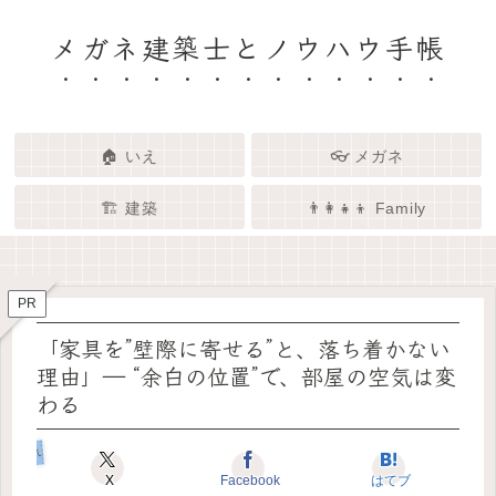
メガネ建築士とノウハウ手帳
🏠 いえ
👓 メガネ
🏗️ 建築
👨‍👩‍👧‍👦 Family
🏗️✨ 建築 × エンタメで、暮らし
🏠✨ 建築士と考える「いい家」
👓✨ メガネの奥にある「わたし
👨‍👩‍👧🌿 Family – 暮らしを育て
ってなんだろう？
をもっと面白く
る、わたしたちの時間
らしさ」を語る場所
PR
「家具を”壁際に寄せる”と、落ち着かない
理由」― “余白の位置”で、部屋の空気は変
わる
いえのコダワリ
X
Facebook
はてブ