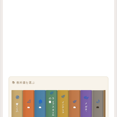
📚 教科書を選ぶ
🌿
🌿
🏯
🧭
👓
教科書
ラ
イ
フ
ス
タ
イ
ル
の
📐
🏠
🌿
🌙
インテリア設計
日本の住まいと作法
家づくりの教科書
メガネ｜転職
実施設計の教科書
性能設計の教科書
敷地設計の教科書
建築思想の教科書