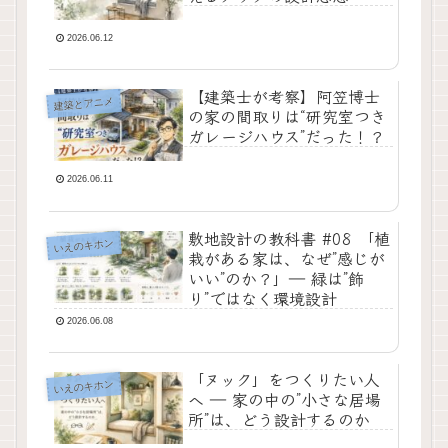
2026.06.12
【建築士が考察】阿笠博士
建築とアニメ
の家の間取りは“研究室つき
ガレージハウス”だった！？
2026.06.11
敷地設計の教科書 #08 「植
いえのキホン
栽がある家は、なぜ”感じが
いい”のか？」― 緑は”飾
り”ではなく環境設計
2026.06.08
「ヌック」をつくりたい人
いえのキホン
へ ― 家の中の”小さな居場
所”は、どう設計するのか