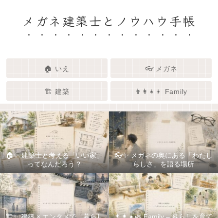
メガネ建築士とノウハウ手帳
🏠 いえ
👓 メガネ
🏗️ 建築
👨‍👩‍👧‍👦 Family
🏠✨ 建築士と考える「いい家」
👓✨ メガネの奥にある「わたし
ってなんだろう？
らしさ」を語る場所
🏗️✨ 建築 × エンタメで、暮らし
👨‍👩‍👧🌿 Family – 暮らしを育て