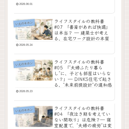
2026.06.01
ライフスタイルの教科書
いえのキホン
#07 「書斎があれば快適」
は本当？ ― 建築士が考え
る、在宅ワーク設計の本質
2026.05.24
ライフスタイルの教科書
いえのキホン
#05 「”夫婦ふたり暮ら
し”に、子ども部屋はいらな
い？」― DINKS住宅で起き
る、”未来前提設計”の違和感
2026.05.23
ライフスタイルの教科書
いえのキホン
#04 「夜泣き期を考えてい
ない間取り」は危険？― 寝
室配置で、”夫婦の疲労”は変