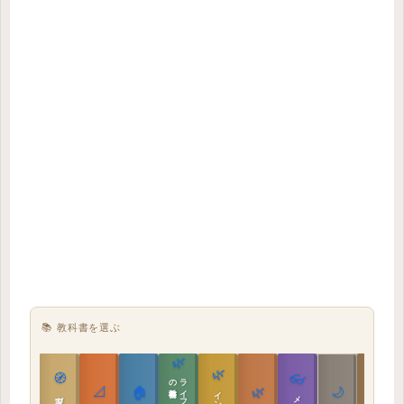
📚 教科書を選ぶ
🌿
🌿
🏯
🧭
👓
教科書
📐
🏠
🌿
🌙