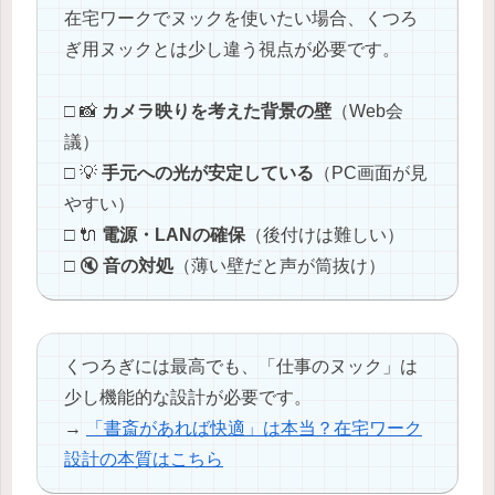
在宅ワークでヌックを使いたい場合、くつろ
ぎ用ヌックとは少し違う視点が必要です。
□ 📸
カメラ映りを考えた背景の壁
（Web会
議）
□ 💡
手元への光が安定している
（PC画面が見
やすい）
□ 🔌
電源・LANの確保
（後付けは難しい）
□ 🔇
音の対処
（薄い壁だと声が筒抜け）
くつろぎには最高でも、「仕事のヌック」は
少し機能的な設計が必要です。
→
「書斎があれば快適」は本当？在宅ワーク
設計の本質はこちら