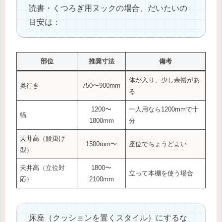
読書・くつろぎ用ヌックの場合、だいたいの
目安は：
部位
推奨寸法
備考
体が入り、少し余裕があ
奥行き
750〜900mm
る
1200〜
一人用なら1200mmで十
幅
1800mm
分
天井高（腰掛け
1500mm〜
座位でちょうどよい
型）
天井高（立位対
1800〜
立って本棚を使う場合
応）
2100mm
床座（クッションを置くスタイル）にするな