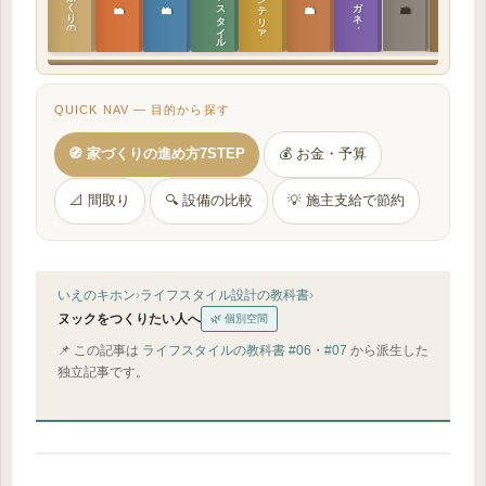
ラ
イ
フ
ス
タ
イ
ル
の
インテリア設計
日本の住まいと作法
家づくりの教科書
メガネ｜転職
実施設計の教科書
性能設計の教科書
敷地設計の教科書
建築思想の教科書
QUICK NAV — 目的から探す
🧭 家づくりの進め方7STEP
💰 お金・予算
📐 間取り
🔍 設備の比較
💡 施主支給で節約
いえのキホン
›
ライフスタイル設計の教科書
›
ヌックをつくりたい人へ
🌿 個別空間
📌 この記事は
ライフスタイルの教科書 #06
・
#07
から派生した
独立記事です。