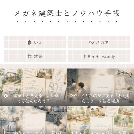
メガネ建築士とノウハウ手帳
🏠 いえ
👓 メガネ
🏗️ 建築
👨‍👩‍👧‍👦 Family
🏠✨ 建築士と考える「いい家」
👓✨ メガネの奥にある「わたし
ってなんだろう？
らしさ」を語る場所
🏗️✨ 建築 × エンタメで、暮らし
👨‍👩‍👧🌿 Family – 暮らしを育て