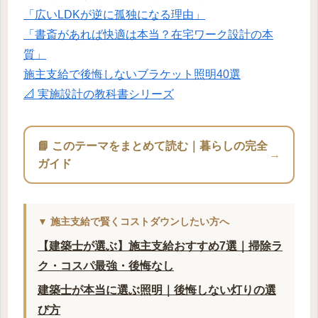
「広いLDKが逆に孤独になる理由」
「書斎があれば快適は本当？在宅ワーク設計の本
質」
施主支給で後悔しないブラケット照明40選
📐 実施設計の教科書シリーズ
📘 このテーマをまとめて読む｜暮らしの完全
→
ガイド
▼ 施主支給で賢くコストダウンしたい方へ
【建築士が選ぶ】施主支給おすすめ7選｜掃除ラ
ク・コスパ最強・後悔なし
建築士が本当に選ぶ照明｜後悔しない灯りの選
び方