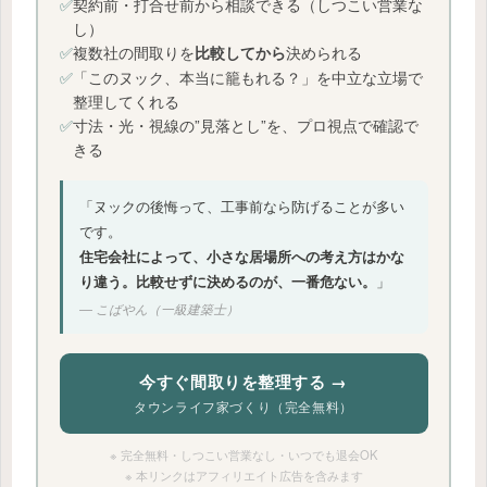
✅
契約前・打合せ前から相談できる（しつこい営業な
し）
✅
複数社の間取りを
決められる
比較してから
✅
「このヌック、本当に籠もれる？」を中立な立場で
整理してくれる
✅
寸法・光・視線の”見落とし”を、プロ視点で確認で
きる
「ヌックの後悔って、工事前なら防げることが多い
です。
住宅会社によって、小さな居場所への考え方はかな
り違う。比較せずに決めるのが、一番危ない。
」
― こばやん（一級建築士）
今すぐ間取りを整理する →
タウンライフ家づくり（完全無料）
※ 完全無料・しつこい営業なし・いつでも退会OK
※ 本リンクはアフィリエイト広告を含みます