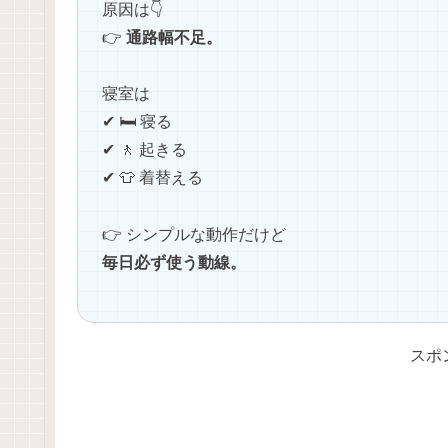
原因は👇
👉
通路幅不足。
寝室は
✔ 🛏️ 寝る
✔ 🚶 起きる
✔ 👕 着替える
👉 シンプルな動作だけど
毎日必ず使う動線。
スポ