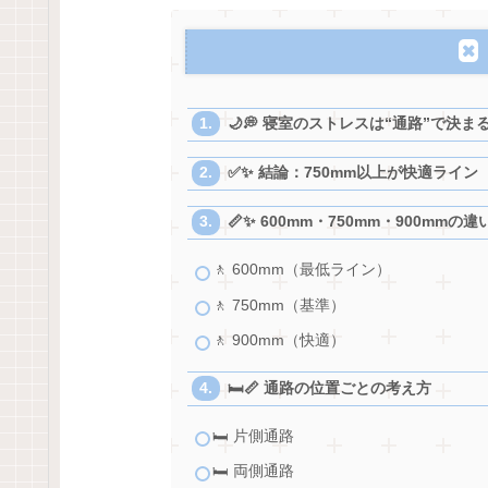
🌙💭 寝室のストレスは“通路”で決ま
✅✨ 結論：750mm以上が快適ライン
📏✨ 600mm・750mm・900mmの違
🚶 600mm（最低ライン）
🚶 750mm（基準）
🚶 900mm（快適）
🛏️📏 通路の位置ごとの考え方
🛏️ 片側通路
🛏️ 両側通路