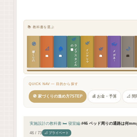
📚 教科書を選ぶ
🌿
🌿
🧭
👓
教科書
ラ
イ
フ
ス
タ
イ
ル
の
📐
🏠
🌿
🌙
インテリア設計
家づくりの教科書
メガネ｜転職
実施設計の教科書
性能設計の教科書
敷地設計の教科書
建築思想の教科書
QUICK NAV — 目的から探す
🧭 家づくりの進め方7STEP
💰 お金・予算
📐 
実施設計の教科書
›
🛏 寝室編
›
#46 ベッド周りの通路は何m
46 / 73
📐 プライベート