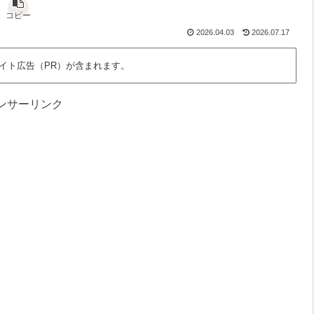
な
さ
っ
、
ん
」
と
わ
コピー
だ
を
面
た
2026.04.03
2026.07.17
ろ
語
白
し
う
る
く
た
？
場
ち
イト広告（PR）が含まれます。
所
の
時
間
ンサーリンク