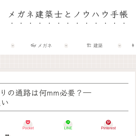
メガネ建築士とノウハウ手帳
👓 メガネ
🏗️ 建築
👨
🏠
👓
🏗️
👨‍👩‍👧
✨
✨
✨
🌿
建
メ
建
F
築
ガ
築
a
士
ネ
×
m
と
の
エ
i
考
奥
ン
l
え
に
タ
y
周りの通路は何mm必要？―
る
あ
メ
–
「
る
で
暮
違い
い
「
、
ら
い
わ
暮
し
家
た
ら
を
」
し
し
育
っ
ら
を
て
Pocket
LINE
Pinterest
て
し
も
る