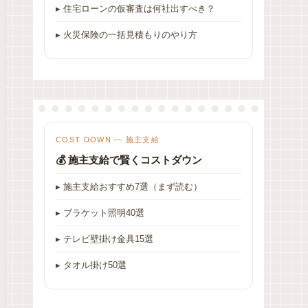
▸ 住宅ローンの仮審査は何社出すべき？
▸ 火災保険の一括見積もりのやり方
COST DOWN — 施主支給
💰 施主支給で賢くコストダウン
▸ 施主支給おすすめ7選（まず読む）
▸ ブラケット照明40選
▸ テレビ壁掛け金具15選
▸ タオル掛け50選