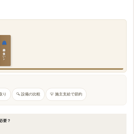
🏯
日本の住まいと作法
間取り
🔍 設備の比較
💡 施主支給で節約
m必要？