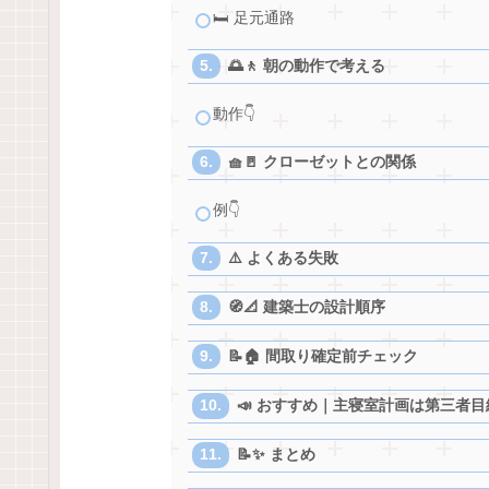
🛏️ 足元通路
🌅🚶 朝の動作で考える
動作👇
🧺🚪 クローゼットとの関係
例👇
⚠️ よくある失敗
🧭📐 建築士の設計順序
📝🏠 間取り確定前チェック
📣 おすすめ｜主寝室計画は第三者
📝✨ まとめ