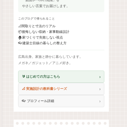
やさしい言葉でお届けします。
このブログで得られること
📐
間取りと寸法のリアル
📦
後悔しない収納・家事動線設計
🏠
家づくりで失敗しない視点
👓
建築士目線の暮らしの整え方
広島出身。家族と静かに暮らしています。
メガネ／ガジェット／アニメ好き。
›
🔰 はじめての方はこちら
›
📐 実施設計の教科書シリーズ
›
👓 プロフィール詳細