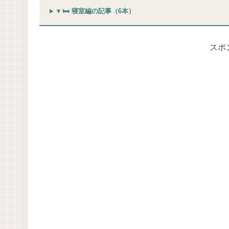
▾ 🛏 寝室編の記事（6本）
スポ