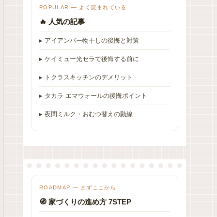
POPULAR — よく読まれている
🔥 人気の記事
▸ アイアンバー物干しの後悔と対策
▸ ケイミュー光セラで後悔する前に
▸ トクラスキッチンのデメリット
▸ タカラ エマウォールの後悔ポイント
▸ 夜間ミルク・おむつ替えの動線
ROADMAP — まずここから
🧭 家づくりの進め方 7STEP