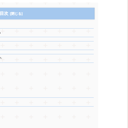
目次
る
い