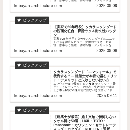
性・家事らく機能・価格相場・デメリットを数
字入りで解説。ショールーム体感の魅力も！
kobayan-architecture.com
2025.09.09
【実家で20年現役】タカラスタンダード
の洗面化粧台｜掃除ラク＆耐久性バツグ
ン
実家で25年使用！タカラスタンダードのユニッ
トバスを徹底レビュー。掃除のラクさ・耐久
性・家事らく機能・価格相場・デメリットを数
字入りで解説。ショールーム体感の魅力も！
kobayan-architecture.com
2025.09.06
タカラスタンダード「エマウォール」で
後悔する？― 建築士が本音で語るメリッ
ト・デメリットと失敗しない使い方
エマウォールで後悔する？🏠🧲 デメリット・費
用シミュレーション・比較表・失敗例まで建築
士が本音解説💡 採用前に読むべき完全ガイド 👓
✨
kobayan-architecture.com
2025.09.11
【建築士が厳選】施主支給で後悔しない
タオル掛け50選｜LIXIL・TOTO・
Panasonic・カワジュン・セラトレーデ
ィング・カクダイ・KOHLER・通販