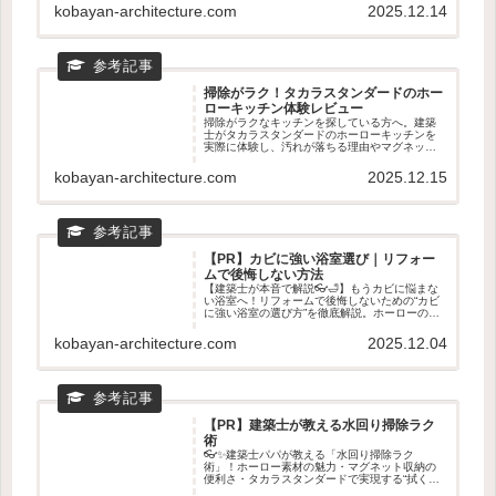
地まで。新築・リフォームどちらにも役立つ、
kobayan-architecture.com
2025.12.14
後悔しない見学のコツがわかる記事です。
掃除がラク！タカラスタンダードのホー
ローキッチン体験レビュー
掃除がラクなキッチンを探している方へ。建築
士がタカラスタンダードのホーローキッチンを
実際に体験し、汚れが落ちる理由やマグネット
収納の使い心地を正直レビュー。リフォームと
の相性やショールームで見るべきポイントもわ
kobayan-architecture.com
2025.12.15
かる、後悔しないキッチン選びの記事です。
【PR】カビに強い浴室選び｜リフォー
ムで後悔しない方法
【建築士が本音で解説👓🛁】もうカビに悩まな
い浴室へ！リフォームで後悔しないための“カビ
に強い浴室の選び方”を徹底解説。ホーローの汚
れ落ち・乾きやすさ・マグネット収納など、タ
カラスタンダードが選ばれる理由を専門目線で
kobayan-architecture.com
2025.12.04
紹介。ショールームで確認すべきポイントもわ
かる！
【PR】建築士が教える水回り掃除ラク
術
👓✨建築士パパが教える「水回り掃除ラク
術」！ホーロー素材の魅力・マグネット収納の
便利さ・タカラスタンダードで実現する“拭くだ
けでキレイ”生活を徹底解説。キッチン・浴室・