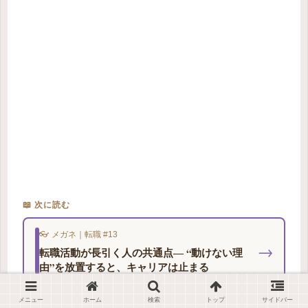
📖 次に読む
👓 メガネ｜転職 #13
→
転職活動が長引く人の共通点― “動けない理
由”を放置すると、キャリアは止まる
メニュー
ホーム
検索
トップ
サイドバー