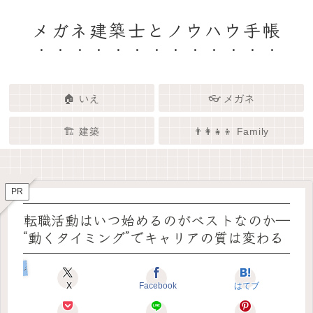
メガネ建築士とノウハウ手帳
🏠 いえ
👓 メガネ
🏗️ 建築
👨‍👩‍👧‍👦 Family
🏗️✨ 建築 × エンタメで、暮らし
🏠✨ 建築士と考える「いい家」
👓✨ メガネの奥にある「わたし
👨‍👩‍👧🌿 Family – 暮らしを育て
ってなんだろう？
をもっと面白く
る、わたしたちの時間
らしさ」を語る場所
PR
転職活動はいつ始めるのがベストなのか―
“動くタイミング”でキャリアの質は変わる
メガネのしごと
X
Facebook
はてブ