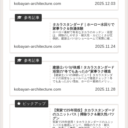
洗面が驚くほどラクになる理由を紹介します💖
kobayan-architecture.com
2025.12.03
🧼
タカラスタンダード｜ホーロー水回りで
家事ラク＆快適体験
ホーロー素材で有名なタカラのキッチン・浴室
は、掃除のしやすさ・耐久性・カビにくさが圧
倒的。建築士パパがショールームで実際に確認
すべきポイントや、ホーロー水回りの魅力をわ
かりやすく紹介。新築・リフォームの前に読ん
kobayan-architecture.com
2025.11.24
でおきたい家事ラクの知恵🧽✨
建築士パパが体感！タカラスタンダード
浴室の“冬でもあったか”家事ラク構造
【建築士パパの体験レビュー】タカラスタンダ
ードの浴室をショールームで徹底チェック！冬
でもあったかい理由、ホーロー素材のメリッ
ト、家事ラクのマグネット収納まで建築士目線
で詳しく解説。寒いお風呂を快適にしたい人必
kobayan-architecture.com
2025.11.28
見のPR記事です。
【実家で25年現役】タカラスタンダード
のユニットバス｜掃除ラク＆耐久性バツ
グン
実家で25年使用！タカラスタンダードのユニッ
トバスを徹底レビュー。掃除のラクさ・耐久