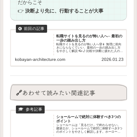
だからこそ
👉
決断より先に、行動することが大事
転職サイトを見るのが怖い人へ─ 最初の
一歩の踏み出し方
転職サイトを見るのが怖い人へ😰📱 無理に前向
きにならなくていい、最初の一歩の踏み出し方
をやさしく解説 👓🌙 比較や決断に疲れた人のた
めの記事です。
kobayan-architecture.com
2026.01.23
🔗あわせて読みたい関連記事
ショールームで絶対に体験すべき3つの
ポイント
ショールームは「見るだけ」で終わらせない。
建築士が、ショールームで絶対に体験すべき3つ
のポイントをやさしく解説します。ホーローの
質感、動線のリアル、マグネット収納の使い心