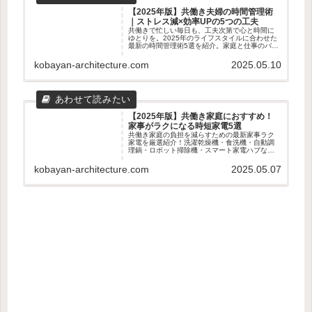
【2025年版】共働き夫婦の時間管理術
｜ストレス減×効率UPの5つの工夫
共働きで忙しい毎日も、工夫次第で心と時間に
ゆとりを。2025年のライフスタイルに合わせた
最新の時間管理術5選を紹介。家庭と仕事のバラ
ンスを整えたい夫婦におすすめの実践アイデア
を解説します。
kobayan-architecture.com
2025.05.10
【2025年版】共働き家庭におすすめ！
家事がラクになる時短家電5選
共働き家庭の負担を減らすための最新家事ラク
家電を厳選紹介！洗濯乾燥機・食洗機・自動調
理鍋・ロボット掃除機・スマート家電ハブな
ど、時短・効率化に役立つアイテム5選を徹底解
説。
kobayan-architecture.com
2025.05.07