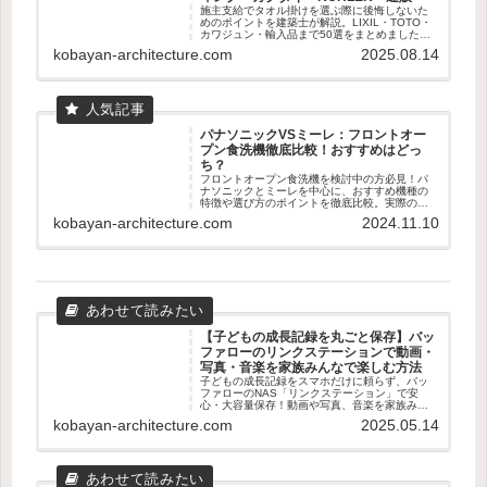
施主支給でタオル掛けを選ぶ際に後悔しないた
めのポイントを建築士が解説。LIXIL・TOTO・
カワジュン・輸入品まで50選をまとめました。
失敗しない素材・取付位置の基準も紹介。
kobayan-architecture.com
2025.08.14
パナソニックVSミーレ：フロントオー
プン食洗機徹底比較！おすすめはどっ
ち？
フロントオープン食洗機を検討中の方必見！パ
ナソニックとミーレを中心に、おすすめ機種の
特徴や選び方のポイントを徹底比較。実際のユ
ーザー体験も交えて、あなたに最適な食洗機選
kobayan-architecture.com
2024.11.10
びをサポートします。容量、乾燥機能、使いや
すさなど、知っておくべき情報が満載です。
【子どもの成長記録を丸ごと保存】バッ
ファローのリンクステーションで動画・
写真・音楽を家族みんなで楽しむ方法
子どもの成長記録をスマホだけに頼らず、バッ
ファローのNAS「リンクステーション」で安
心・大容量保存！動画や写真、音楽を家族みん
なで楽しむための使い方やメリット・デメリッ
kobayan-architecture.com
2025.05.14
トをわかりやすく解説します。