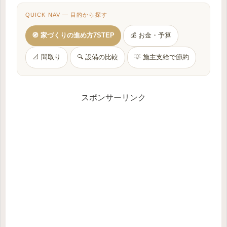
QUICK NAV — 目的から探す
🧭 家づくりの進め方7STEP
💰 お金・予算
📐 間取り
🔍 設備の比較
💡 施主支給で節約
スポンサーリンク