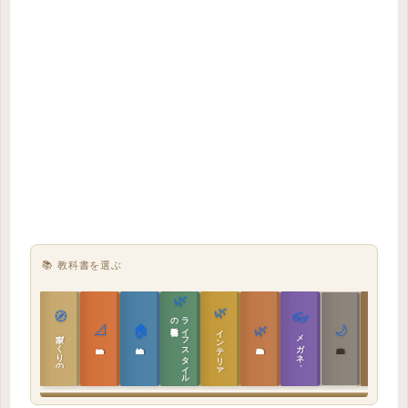
📚 教科書を選ぶ
🌿
🌿
🏯
🧭
👓
教科書
ラ
イ
フ
ス
タ
イ
ル
の
📐
🏠
🌿
🌙
インテリア設計
日本の住まいと作法
家づくりの教科書
メガネ｜転職
実施設計の教科書
性能設計の教科書
敷地設計の教科書
建築思想の教科書