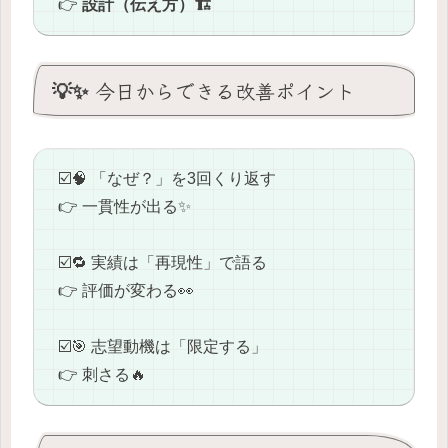
👉
設計（伝え方）🏗️
💡✨ 今日からできる改善ポイント
☑️🧠 「なぜ？」を3回くり返す
👉 一貫性が出る✨
☑️🔁 実績は「再現性」で語る
👉 評価が変わる👀
☑️🎯 志望動機は「限定する」
👉 刺さる🔥