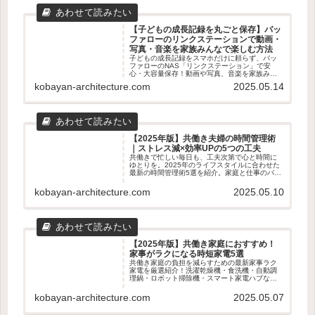
【子どもの成長記録を丸ごと保存】バッ
ファローのリンクステーションで動画・
写真・音楽を家族みんなで楽しむ方法
子どもの成長記録をスマホだけに頼らず、バッ
ファローのNAS「リンクステーション」で安
心・大容量保存！動画や写真、音楽を家族みん
なで楽しむための使い方やメリット・デメリッ
kobayan-architecture.com
2025.05.14
トをわかりやすく解説します。
【2025年版】共働き夫婦の時間管理術
｜ストレス減×効率UPの5つの工夫
共働きで忙しい毎日も、工夫次第で心と時間に
ゆとりを。2025年のライフスタイルに合わせた
最新の時間管理術5選を紹介。家庭と仕事のバラ
ンスを整えたい夫婦におすすめの実践アイデア
を解説します。
kobayan-architecture.com
2025.05.10
【2025年版】共働き家庭におすすめ！
家事がラクになる時短家電5選
共働き家庭の負担を減らすための最新家事ラク
家電を厳選紹介！洗濯乾燥機・食洗機・自動調
理鍋・ロボット掃除機・スマート家電ハブな
ど、時短・効率化に役立つアイテム5選を徹底解
説。
kobayan-architecture.com
2025.05.07