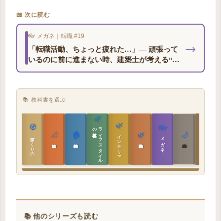
📖 次に読む
👓 メガネ｜転職 #19
→
「転職活動、ちょっと疲れた…」― 頑張って
いるのに前に進まない時、建築士が考える“立
て直し方”
📚 教科書を選ぶ
🌿
🌿
🏯
🧭
👓
教科書
ラ
イ
フ
ス
タ
イ
ル
の
📐
🏠
🌿
🌙
インテリア設計
日本の住まいと作法
家づくりの教科書
メガネ｜転職
実施設計の教科書
性能設計の教科書
敷地設計の教科書
建築思想の教科書
📚 他のシリーズも読む