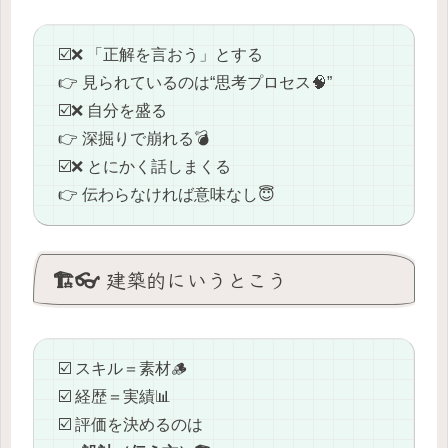
☑️❌ 「正解を言おう」とする
👉 見られているのは“思考プロセス🧠”
☑️❌ 自分を盛る
👉 深掘りで崩れる💣
☑️❌ とにかく話しまくる
👉 伝わらなければ意味なし😇
🏗️👓 建築的にいうとこう
☑️ スキル＝素材🪵
☑️ 経歴＝実績📊
☑️ 評価を決めるのは