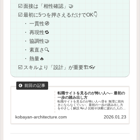
☑️ 面接は「相性確認」🤝
☑️ 最初に5つを押さえるだけでOK👇
・ 一貫性🧭
・ 再現性🔁
・ 協調性🤝
・ 素直さ🔍
・ 熱量🔥
☑️ スキルより「設計」が重要🏗️👓
転職サイトを見るのが怖い人へ─ 最初の
一歩の踏み出し方
転職サイトを見るのが怖い人へ😰📱 無理に前向
きにならなくていい、最初の一歩の踏み出し方
をやさしく解説 👓🌙 比較や決断に疲れた人のた
めの記事です。
kobayan-architecture.com
2026.01.23