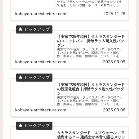
ードの浴室をショールームで徹底チェック！冬
でもあったかい理由、ホーロー素材のメリッ
ト、家事ラクのマグネット収納まで建築士目線
で詳しく解説。寒いお風呂を快適にしたい人必
kobayan-architecture.com
2025.11.28
見のPR記事です。
【実家で25年現役】タカラスタンダード
のユニットバス｜掃除ラク＆耐久性バツ
グン
実家で25年使用！タカラスタンダードのユニッ
トバスを徹底レビュー。掃除のラクさ・耐久
性・家事らく機能・価格相場・デメリットを数
字入りで解説。ショールーム体感の魅力も！
kobayan-architecture.com
2025.09.09
【実家で20年現役】タカラスタンダード
の洗面化粧台｜掃除ラク＆耐久性バツグ
ン
実家で25年使用！タカラスタンダードのユニッ
トバスを徹底レビュー。掃除のラクさ・耐久
性・家事らく機能・価格相場・デメリットを数
字入りで解説。ショールーム体感の魅力も！
kobayan-architecture.com
2025.09.06
タカラスタンダード「エマウォール」で
後悔する？― 建築士が本音で語るメリッ