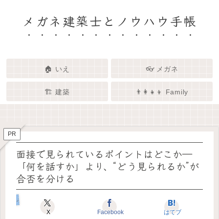
メガネ建築士とノウハウ手帳
🏠 いえ
👓 メガネ
🏗️ 建築
👨‍👩‍👧‍👦 Family
🏗️✨ 建築 × エンタメで、暮らし
🏠✨ 建築士と考える「いい家」
👓✨ メガネの奥にある「わたし
👨‍👩‍👧🌿 Family – 暮らしを育て
ってなんだろう？
をもっと面白く
る、わたしたちの時間
らしさ」を語る場所
PR
面接で見られているポイントはどこか―
「何を話すか」より、“どう見られるか”が
合否を分ける
メガネのしごと
X
Facebook
はてブ