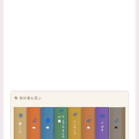
📚 教科書を選ぶ
🌿
🌿
🏯
🧭
👓
教科書
ラ
イ
フ
ス
タ
イ
ル
の
📐
🏠
🌿
🌙
インテリア設計
日本の住まいと作法
家づくりの教科書
メガネ｜転職
実施設計の教科書
性能設計の教科書
敷地設計の教科書
建築思想の教科書