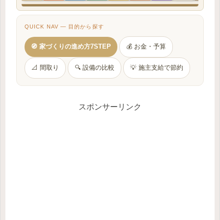
QUICK NAV — 目的から探す
🧭 家づくりの進め方7STEP
💰 お金・予算
📐 間取り
🔍 設備の比較
💡 施主支給で節約
スポンサーリンク