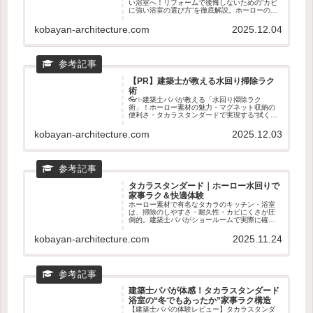
い浴室へ！リフォームで後悔しないための“カビ
に強い浴室の選び方”を徹底解説。ホーローの汚
れ落ち・乾きやすさ・マグネット収納など、タ
カラスタンダードが選ばれる理由を専門目線で
kobayan-architecture.com
2025.12.04
紹介。ショールームで確認すべきポイントもわ
かる！
【PR】建築士が教える水回り掃除ラク
術
👓✨建築士パパが教える「水回り掃除ラク
術」！ホーロー素材の魅力・マグネット収納の
便利さ・タカラスタンダードで実現する“拭くだ
けでキレイ”生活を徹底解説。キッチン・浴室・
洗面が驚くほどラクになる理由を紹介します💖
kobayan-architecture.com
2025.12.03
🧼
タカラスタンダード｜ホーロー水回りで
家事ラク＆快適体験
ホーロー素材で有名なタカラのキッチン・浴室
は、掃除のしやすさ・耐久性・カビにくさが圧
倒的。建築士パパがショールームで実際に確認
すべきポイントや、ホーロー水回りの魅力をわ
かりやすく紹介。新築・リフォームの前に読ん
kobayan-architecture.com
2025.11.24
でおきたい家事ラクの知恵🧽✨
建築士パパが体感！タカラスタンダード
浴室の“冬でもあったか”家事ラク構造
【建築士パパの体験レビュー】タカラスタンダ