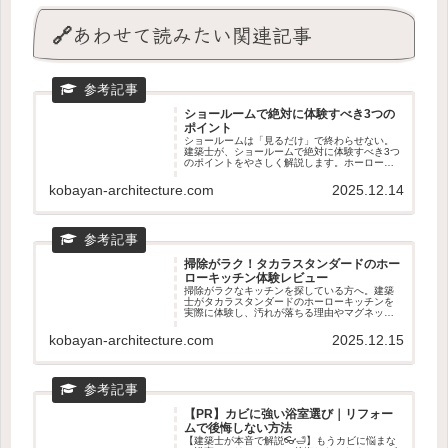
🔗あわせて読みたい関連記事
ショールームで絶対に体験すべき3つの
ポイント
ショールームは「見るだけ」で終わらせない。
建築士が、ショールームで絶対に体験すべき3つ
のポイントをやさしく解説します。ホーローの
質感、動線のリアル、マグネット収納の使い心
地まで。新築・リフォームどちらにも役立つ、
kobayan-architecture.com
2025.12.14
後悔しない見学のコツがわかる記事です。
掃除がラク！タカラスタンダードのホー
ローキッチン体験レビュー
掃除がラクなキッチンを探している方へ。建築
士がタカラスタンダードのホーローキッチンを
実際に体験し、汚れが落ちる理由やマグネット
収納の使い心地を正直レビュー。リフォームと
の相性やショールームで見るべきポイントもわ
kobayan-architecture.com
2025.12.15
かる、後悔しないキッチン選びの記事です。
【PR】カビに強い浴室選び｜リフォー
ムで後悔しない方法
【建築士が本音で解説👓🛁】もうカビに悩まな