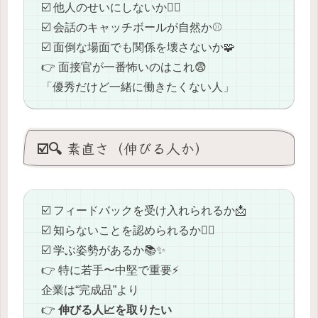
☑️ 他人のせいにしないか🙅‍♂️
☑️ 会話のキャッチボールが自然か⚾
☑️ 面倒な場面でも関係を壊さないか🧩
👉 面接官が一番怖いのはこれ😨
「優秀だけど一緒に働きたくない人」
☑️🔍 素直さ（伸びる人か）
☑️ フィードバックを受け入れられるか📩
☑️ 知らないことを認められるか🙋‍♂️
☑️ 学ぶ姿勢があるか📚✨
👉 特に若手〜中堅で重要⚡
企業は“完成品”より
👉
伸びる人📈を取りたい