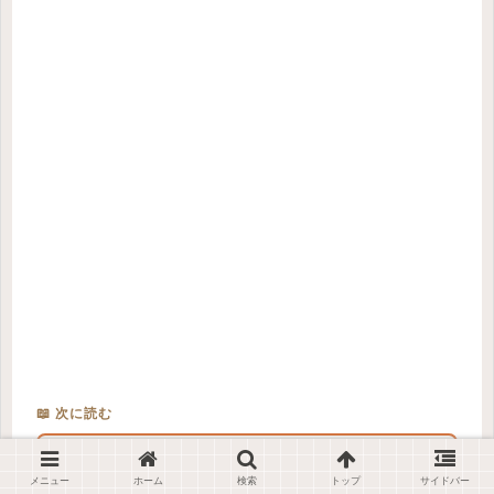
📖 次に読む
📐 実施設計の教科書 #75
→
メニュー
ホーム
検索
トップ
サイドバー
家の中に、”自分だけの居場所”をつくる ― 建