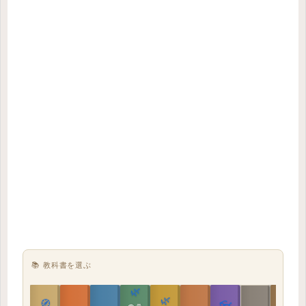
📚 教科書を選ぶ
🌿
🌿
🏯
🧭
👓
教科書