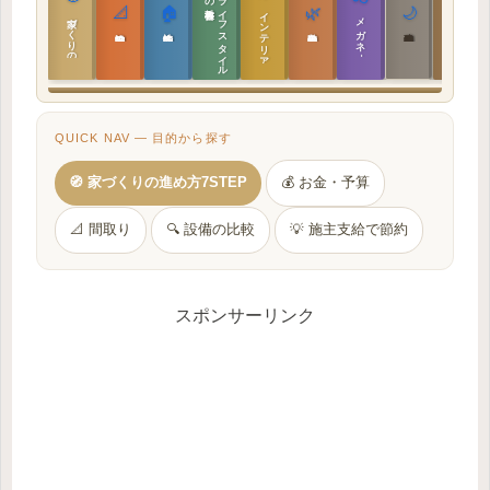
ラ
イ
フ
ス
タ
イ
ル
の
📐
🏠
🌿
🌙
インテリア設計
日本の住まいと作法
家づくりの教科書
メガネ｜転職
実施設計の教科書
性能設計の教科書
敷地設計の教科書
建築思想の教科書
QUICK NAV — 目的から探す
🧭 家づくりの進め方7STEP
💰 お金・予算
📐 間取り
🔍 設備の比較
💡 施主支給で節約
スポンサーリンク