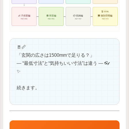
↓
🏆 GOAL
→
→
→
👶 子供室編
🟩 和室編
📦 収納編
🎹 個別空間編
#50〜#55
#56〜#61
#62〜#67
#68〜#73
🚪📏
「玄関の広さは1500mmで足りる？」
― “最低寸法”と“気持ちいい寸法”は違う ― 👓
✨
続きます。