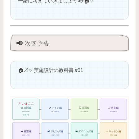
一緒に考えていきましょう👓🏠✨
📢 次回予告
🏠📐✨ 実施設計の教科書 #01
📍 いまここ
→
→
→
🚪 玄関編
🚽 トイレ編
🪞 洗面編
🛁 浴室編
#01〜#06
#07〜#13
#14〜#19
#20〜#25
START ★
↓
🛏 寝室編
🛋 リビング編
🍽 ダイニング編
🍳 キッチン編
←
←
←
#44〜#49
#38〜#43
#32〜#37
#26〜#31