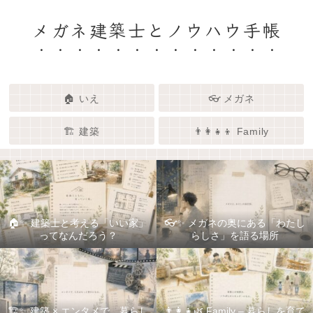
メガネ建築士とノウハウ手帳
🏠 いえ
👓 メガネ
🏗️ 建築
👨‍👩‍👧‍👦 Family
🏠✨ 建築士と考える「いい家」
👓✨ メガネの奥にある「わたし
ってなんだろう？
らしさ」を語る場所
🏗️✨ 建築 × エンタメで、暮らし
👨‍👩‍👧🌿 Family – 暮らしを育て