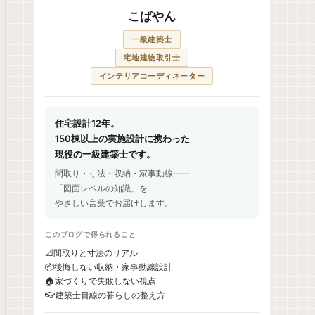
こばやん
一級建築士
宅地建物取引士
インテリアコーディネーター
住宅設計12年。
150棟以上の実施設計に携わった
現役の一級建築士です。
間取り・寸法・収納・家事動線——
「図面レベルの知識」を
やさしい言葉でお届けします。
このブログで得られること
📐
間取りと寸法のリアル
📦
後悔しない収納・家事動線設計
🏠
家づくりで失敗しない視点
👓
建築士目線の暮らしの整え方