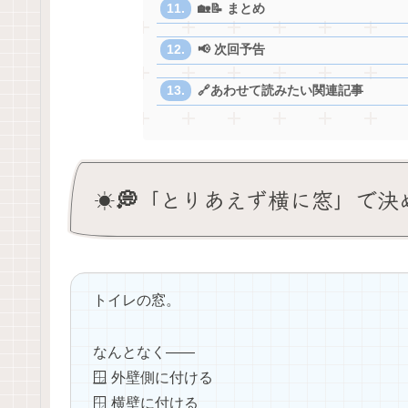
🏡📝 まとめ
📢 次回予告
🔗あわせて読みたい関連記事
☀️💭「とりあえず横に窓」で
トイレの窓。
なんとなく――
🪟 外壁側に付ける
🪟 横壁に付ける