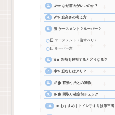
🚽👀 なぜ前面がいいのか？
📏✨ 窓高さの考え方
🪟 ケースメント？ルーバー？
🪟 ケースメント（縦すべり）
🪟 ルーバー窓
❄️🔥 断熱を軽視するとどうなる？
🧠✨ 窓なしはアリ？
📏🏠 有効寸法との関係
📝🏠 間取り確定前チェック
📣 おすすめ｜トイレ手すりは第三