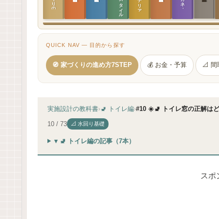
QUICK NAV — 目的から探す
🧭 家づくりの進め方7STEP
💰 お金・予算
📐 
実施設計の教科書
›
🚽 トイレ編
›
#10 ☀️🚽 トイレ窓の正解は
10 / 73
📐 水回り基礎
▾ 🚽 トイレ編の記事（7本）
スポ