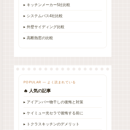
▸ キッチンメーカー5社比較
▸ システムバス4社比較
▸ 外壁サイディング比較
▸ 高断熱窓の比較
POPULAR — よく読まれている
🔥 人気の記事
▸ アイアンバー物干しの後悔と対策
▸ ケイミュー光セラで後悔する前に
▸ トクラスキッチンのデメリット