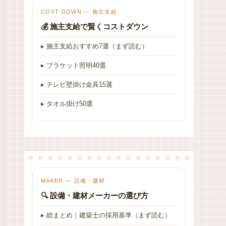
COST DOWN — 施主支給
💰 施主支給で賢くコストダウン
▸ 施主支給おすすめ7選（まず読む）
▸ ブラケット照明40選
▸ テレビ壁掛け金具15選
▸ タオル掛け50選
MAKER — 設備・建材
🔍 設備・建材メーカーの選び方
▸ 総まとめ｜建築士の採用基準（まず読む）