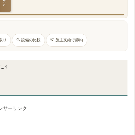
間取り
🔍 設備の比較
💡 施主支給で節約
どこ？
ンサーリンク