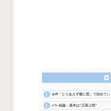
☀️💭「とりあえず横に窓」で決めて
✅✨ 結論：基本は“正面上部”