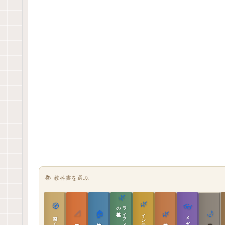
📚 教科書を選ぶ
🌿
🌿
🧭
👓
教科書
ラ
イ
フ
ス
タ
イ
ル
の
📐
🏠
🌿
🌙
インテリア設計
家づくりの教科書
メガネ｜転職
実施設計の教科書
性能設計の教科書
敷地設計の教科書
建築思想の教科書