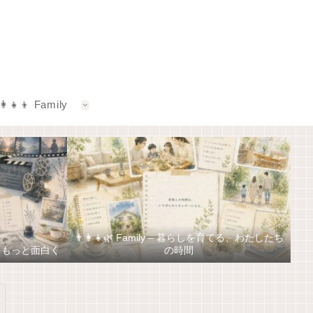
‍👩‍👧‍👦 Family
👨‍👩‍👧🌿 Family – 暮らしを育てる、わたしたち
しをもっと面白く
の時間