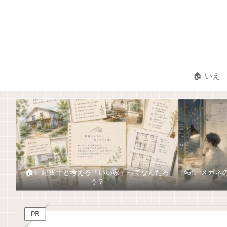
🏠 いえ
🏠✨ 建築士と考える「いい家」ってなんだろ
👓✨ メガ
う？
PR