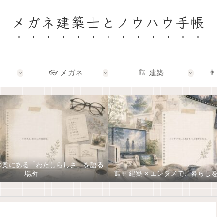
メガネ建築士とノウハウ手帳
👓 メガネ
🏗️ 建築
👨
ネの奥にある「わたしらしさ」を語る
場所
🏗️✨ 建築 × エンタメで、暮ら