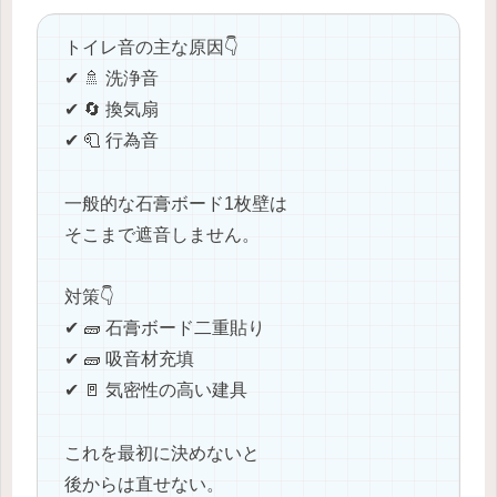
トイレ音の主な原因👇
✔ 🚿 洗浄音
✔ 🔄 換気扇
✔ 🧻 行為音
一般的な石膏ボード1枚壁は
そこまで遮音しません。
対策👇
✔ 🧱 石膏ボード二重貼り
✔ 🧱 吸音材充填
✔ 🚪 気密性の高い建具
これを最初に決めないと
後からは直せない。