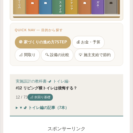
ラ
イ
フ
ス
タ
イ
ル
の
インテリア設計
日本の住まいと作法
家づくりの教科書
メガネ｜転職
実施設計の教科書
性能設計の教科書
敷地設計の教科書
建築思想の教科書
QUICK NAV — 目的から探す
🧭 家づくりの進め方7STEP
💰 お金・予算
📐 間取り
🔍 設備の比較
💡 施主支給で節約
実施設計の教科書
›
🚽 トイレ編
›
#12 リビング横トイレは後悔する？
12 / 73
📐 水回り基礎
▾ 🚽 トイレ編の記事（7本）
スポンサーリンク