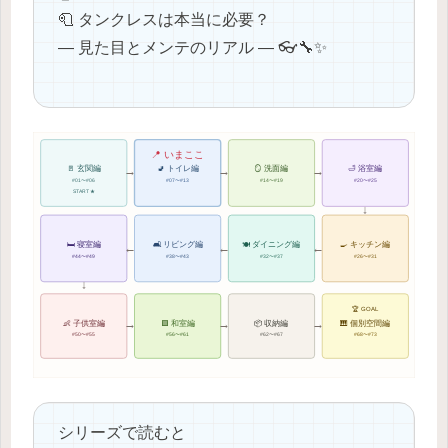
🧻 タンクレスは本当に必要？
― 見た目とメンテのリアル ― 👓🔧✨
📍 いまここ
→
→
→
🚪 玄関編
🚽 トイレ編
🪞 洗面編
🛁 浴室編
#01〜#06
#07〜#13
#14〜#19
#20〜#25
START ★
↓
🛏 寝室編
🛋 リビング編
🍽 ダイニング編
🍳 キッチン編
←
←
←
#44〜#49
#38〜#43
#32〜#37
#26〜#31
↓
🏆 GOAL
→
→
→
👶 子供室編
🟩 和室編
📦 収納編
🎹 個別空間編
#50〜#55
#56〜#61
#62〜#67
#68〜#73
シリーズで読むと