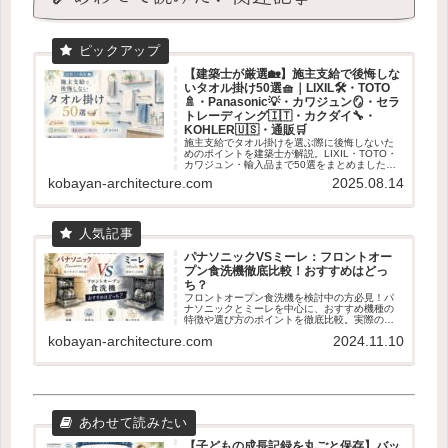
【建築士が厳選🏡】施主支給で後悔しな
いタオル掛け50選🧺｜LIXIL🛠・TOTO
🚿・Panasonic💡・カワジュン🪞・セラ
トレーディング🇮🇹・カクダイ🔧・
KOHLER🇺🇸・通販🛒
施主支給でタオル掛けを選ぶ際に後悔しないた
めのポイントを建築士が解説。LIXIL・TOTO・
カワジュン・輸入品まで50選をまとめました。
失敗しない素材・取付位置の基準も紹介。
kobayan-architecture.com
2025.08.14
パナソニックVSミーレ：フロントオー
プン食洗機徹底比較！おすすめはどっ
ち？
フロントオープン食洗機を検討中の方必見！パ
ナソニックとミーレを中心に、おすすめ機種の
特徴や選び方のポイントを徹底比較。実際のユ
ーザー体験も交えて、あなたに最適な食洗機選
kobayan-architecture.com
2024.11.10
びをサポートします。容量、乾燥機能、使いや
すさなど、知っておくべき情報が満載です。
【子どもの成長記録を丸ごと保存】バッ