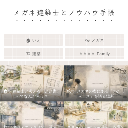
メガネ建築士とノウハウ手帳
🏠 いえ
👓 メガネ
🏗️ 建築
👨‍👩‍👧‍👦 Family
🏠✨ 建築士と考える「いい家」
👓✨ メガネの奥にある「わたし
ってなんだろう？
らしさ」を語る場所
🏗️✨ 建築 × エンタメで、暮らし
👨‍👩‍👧🌿 Family – 暮らしを育て