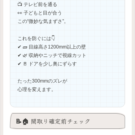
📺 テレビ前を通る
👀 子どもと目が合う
この“微妙な気まずさ”。
これを防ぐには👇
✔ 🧱 目線高さ1200mm以上の壁
✔ 🌿 収納やニッチで視線カット
✔ 🚪 ドアを少し奥にずらす
たった300mmのズレが
心理を変えます。
📝🏠 間取り確定前チェック