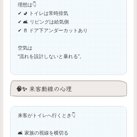
理想は👇
✔ 🚽 トイレは常時排気
✔ 🛋 リビングは給気側
✔ 🚪 ドア下アンダーカットあり
空気は
“流れを設計しないと暴れる”。
🧠✨ 来客動線の心理
来客がトイレへ行くとき👇
🛋 家族の視線を横切る