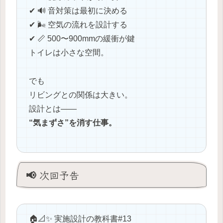
✔ 🔊 音対策は最初に決める
✔ 🌬️ 空気の流れを設計する
✔ 📏 500〜900mmの緩衝が鍵
トイレは小さな空間。
でも
リビングとの関係は大きい。
設計とは――
“気まずさ”を消す仕事。
📢 次回予告
🏠📐✨ 実施設計の教科書#13