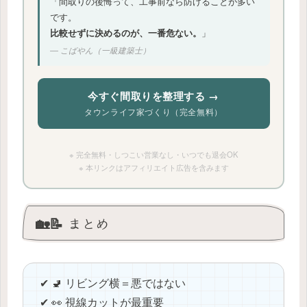
「間取りの後悔って、工事前なら防げることが多い
です。
比較せずに決めるのが、一番危ない。
」
― こばやん（一級建築士）
今すぐ間取りを整理する →
タウンライフ家づくり（完全無料）
※ 完全無料・しつこい営業なし・いつでも退会OK
※ 本リンクはアフィリエイト広告を含みます
🏡📝 まとめ
✔ 🚽 リビング横＝悪ではない
✔ 👀 視線カットが最重要