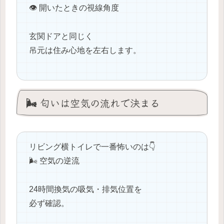
👁 開いたときの視線角度
玄関ドアと同じく
吊元は住み心地を左右します。
🌬️ 匂いは空気の流れで決まる
リビング横トイレで一番怖いのは👇
🌬️ 空気の逆流
24時間換気の吸気・排気位置を
必ず確認。