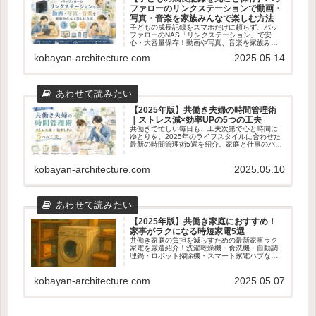
ファローのリンクステーションで動画・
写真・音楽を家族みんなで楽しむ方法
子どもの成長記録をスマホだけに頼らず、バッ
ファローのNAS「リンクステーション」で安
心・大容量保存！動画や写真、音楽を家族みん
なで楽しむための使い方やメリット・デメリッ
kobayan-architecture.com
2025.05.14
トをわかりやすく解説します。
【2025年版】共働き夫婦の時間管理術
｜ストレス減×効率UPの5つの工夫
共働きで忙しい毎日も、工夫次第で心と時間に
ゆとりを。2025年のライフスタイルに合わせた
最新の時間管理術5選を紹介。家庭と仕事のバラ
ンスを整えたい夫婦におすすめの実践アイデア
を解説します。
kobayan-architecture.com
2025.05.10
【2025年版】共働き家庭におすすめ！
家事がラクになる時短家電5選
共働き家庭の負担を減らすための最新家事ラク
家電を厳選紹介！洗濯乾燥機・食洗機・自動調
理鍋・ロボット掃除機・スマート家電ハブな
ど、時短・効率化に役立つアイテム5選を徹底解
説。
kobayan-architecture.com
2025.05.07