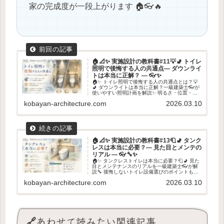
家の完成度が一段上がります 🏠👓🔥
🏠📐✨ 実施設計の教科書#11💡🚽 トイレ
照明で後悔する人の共通点― ダウンライ
トは本当に正解？ ― 👓✨
🏠✨ トイレ照明で後悔する人の共通点とは？💡
🚽 ダウンライトは本当に正解？一級建築士👓が
使いやすい照明計画を解説✨ 明るさ・位置・失
敗しない設計ポイントも紹介します📏
kobayan-architecture.com
2026.03.10
🏠📐✨ 実施設計の教科書#13🧻🚽 タンク
レスは本当に必要？― 見た目とメンテの
リアル ― 👓🔧✨
🏠✨ タンクレストイレは本当に必要？🧻🚽 見た
目とメンテナンスのリアルを一級建築士👓が解
説🔧 後悔しないトイレ設備選びのポイントも紹
介します📏✨
kobayan-architecture.com
2026.03.10
🔗あわせて読みたい関連記事