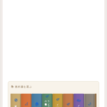
📚 教科書を選ぶ
🌿
🌿
🏯
🧭
👓
教科書
📐
🏠
🌿
🌙