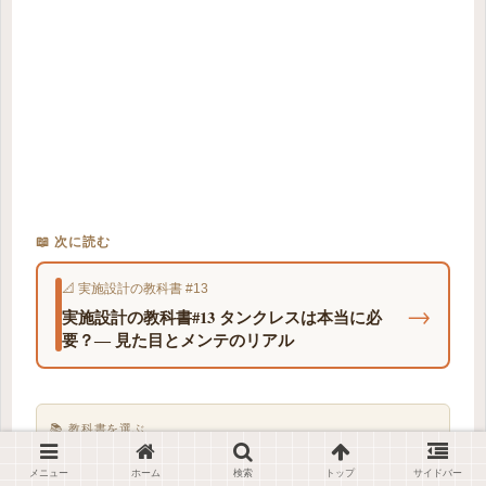
📖 次に読む
📐 実施設計の教科書 #13
→
実施設計の教科書#13 タンクレスは本当に必
要？― 見た目とメンテのリアル
📚 教科書を選ぶ
🌿
メニュー
ホーム
検索
トップ
サイドバー
🌿