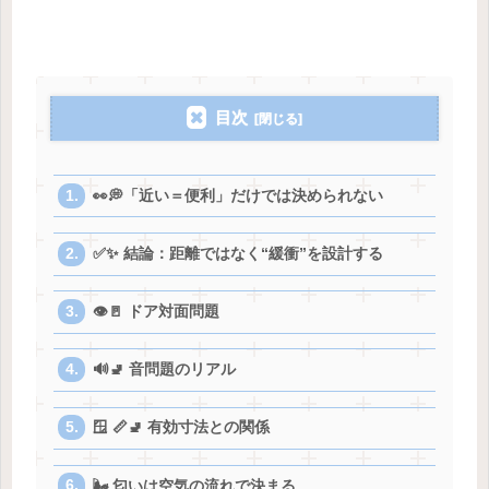
目次
👀💭「近い＝便利」だけでは決められない
✅✨ 結論：距離ではなく“緩衝”を設計する
👁🚪 ドア対面問題
🔊🚽 音問題のリアル
🪟 📏🚽 有効寸法との関係
🌬️ 匂いは空気の流れで決まる