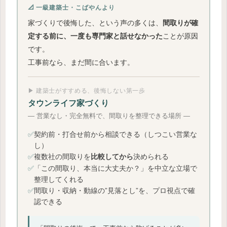
📐 一級建築士・こばやんより
家づくりで後悔した、という声の多くは、
間取りが確
ことが原因
定する前に、一度も専門家と話せなかった
です。
工事前なら、まだ間に合います。
▶ 建築士がすすめる、後悔しない第一歩
タウンライフ家づくり
― 営業なし・完全無料で、間取りを整理できる場所 ―
✅
契約前・打合せ前から相談できる（しつこい営業な
し）
✅
複数社の間取りを
決められる
比較してから
✅
「この間取り、本当に大丈夫か？」を中立な立場で
整理してくれる
✅
間取り・収納・動線の”見落とし”を、プロ視点で確
認できる