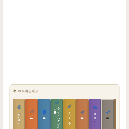
📚 教科書を選ぶ
🌿
🌿
🏯
🧭
👓
教科書
ラ
イ
フ
ス
タ
イ
ル
の
📐
🏠
🌿
🌙
インテリア設計
日本の住まいと作法
家づくりの教科書
メガネ｜転職
実施設計の教科書
性能設計の教科書
敷地設計の教科書
建築思想の教科書