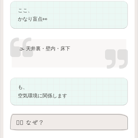
ここ、
かなり盲点👀
🌫️ 天井裏・壁内・床下
も、
空気環境に関係します
😵‍💫 なぜ？