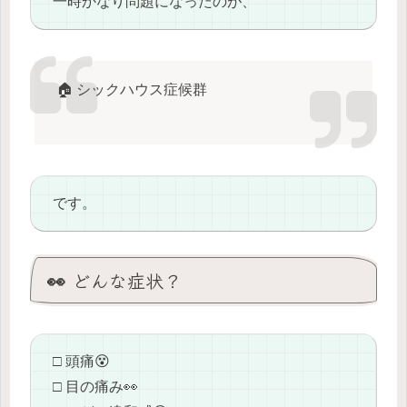
一時かなり問題になったのが、
🏠 シックハウス症候群
です。
👀 どんな症状？
□ 頭痛😵
□ 目の痛み👀