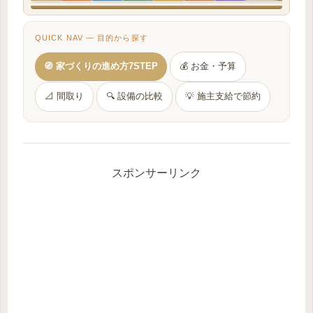
QUICK NAV — 目的から探す
🧭 家づくりの進め方7STEP
💰 お金・予算
📐 間取り
🔍 設備の比較
💡 施主支給で節約
スポンサーリンク