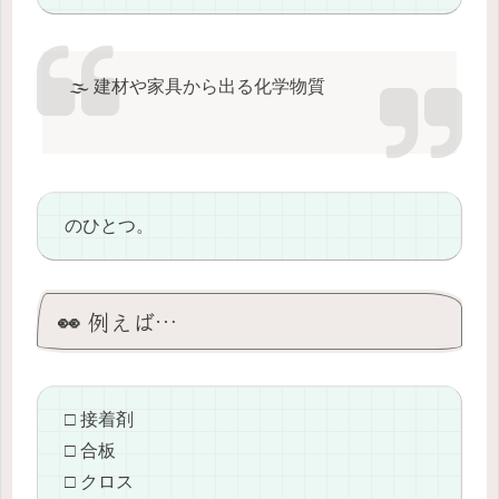
🌫️ 建材や家具から出る化学物質
のひとつ。
👀 例えば…
□ 接着剤
□ 合板
□ クロス