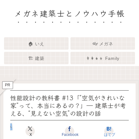
メガネ建築士とノウハウ手帳
🏠 いえ
👓 メガネ
🏗️ 建築
👨‍👩‍👧‍👦 Family
🏗️✨ 建築 × エンタメで、暮らし
🏠✨ 建築士と考える「いい家」
👓✨ メガネの奥にある「わたし
👨‍👩‍👧🌿 Family – 暮らしを育て
ってなんだろう？
をもっと面白く
る、わたしたちの時間
らしさ」を語る場所
PR
性能設計の教科書 #13「“空気がきれいな
家”って、本当にあるの？」― 建築士が考
える、“見えない空気”の設計の話
いえのキホン
X
Facebook
はてブ