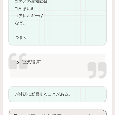
□ のどの違和感😷
□ めまい💫
□ アレルギー🤧
など。
つまり、
🌫️ “空気環境”
が体調に影響することがある。