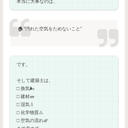
本当に大事なのは、
🏠 “汚れた空気をためないこと”
です。
そして建築士は、
□ 換気🌬️
□ 建材🧱
□ 湿気💧
□ 化学物質⚠️
□ 空気の流れ🌿