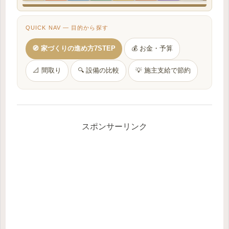
QUICK NAV — 目的から探す
🧭 家づくりの進め方7STEP
💰 お金・予算
📐 間取り
🔍 設備の比較
💡 施主支給で節約
スポンサーリンク