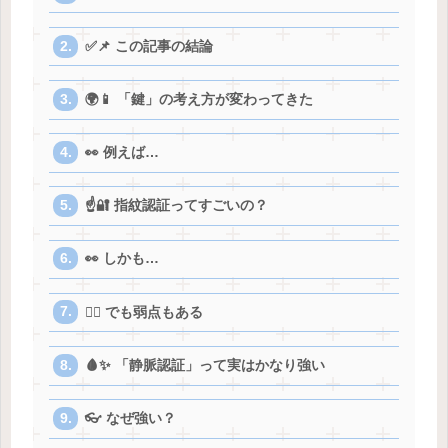
✅📌 この記事の結論
🌍📱 「鍵」の考え方が変わってきた
👀 例えば…
☝️🔐 指紋認証ってすごいの？
👀 しかも…
😵‍💫 でも弱点もある
🩸✨ 「静脈認証」って実はかなり強い
👓 なぜ強い？