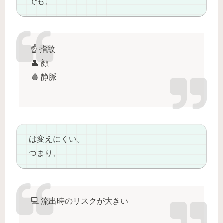
でも、
☝️ 指紋
👤 顔
🩸 静脈
は変えにくい。
つまり、
💻 流出時のリスクが大きい