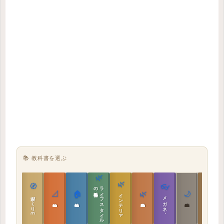
📚 教科書を選ぶ
🌿
🌿
🏯
🧭
👓
教科書
ラ
イ
フ
ス
タ
イ
ル
の
📐
🏠
🌿
🌙
インテリア設計
日本の住まいと作法
家づくりの教科書
メガネ｜転職
実施設計の教科書
性能設計の教科書
敷地設計の教科書
建築思想の教科書