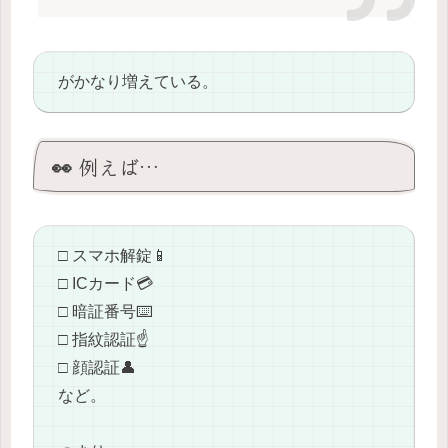
がかなり増えている。
👀 例えば…
□ スマホ解錠📱
□ ICカード💳
□ 暗証番号⌨️
□ 指紋認証☝️
□ 顔認証👤
など。