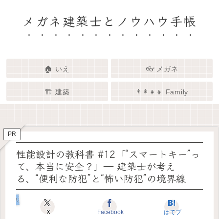
メガネ建築士とノウハウ手帳
🏠 いえ
👓 メガネ
🏗️ 建築
👨‍👩‍👧‍👦 Family
🏗️✨ 建築 × エンタメで、暮らし
🏠✨ 建築士と考える「いい家」
👓✨ メガネの奥にある「わたし
👨‍👩‍👧🌿 Family – 暮らしを育て
ってなんだろう？
をもっと面白く
る、わたしたちの時間
らしさ」を語る場所
PR
性能設計の教科書 #12「“スマートキー”っ
て、本当に安全？」― 建築士が考え
る、“便利な防犯”と“怖い防犯”の境界線
いえのキホン
X
Facebook
はてブ