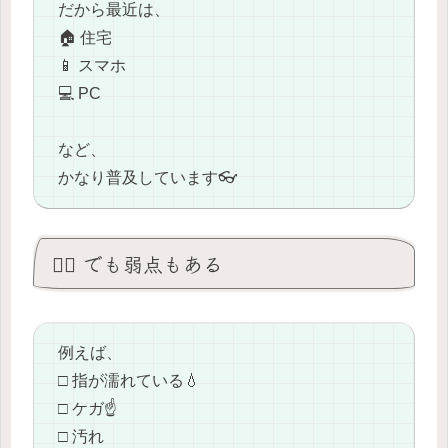
だから最近は、
🏠 住宅
📱 スマホ
💻 PC
など、
かなり普及しています👓
😵‍💫 でも弱点もある
例えば、
□ 指が濡れている💧
□ ケガ☝️
□ 汚れ