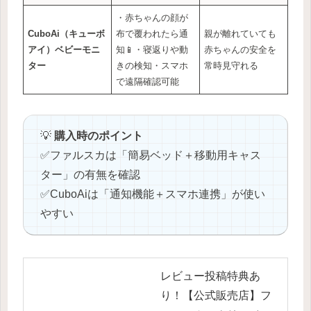
・赤ちゃんの顔が
CuboAi（キューボ
布で覆われたら通
親が離れていても
アイ）ベビーモニ
知📱・寝返りや動
赤ちゃんの安全を
ター
きの検知・スマホ
常時見守れる
で遠隔確認可能
💡
購入時のポイント
✅️ファルスカは「簡易ベッド＋移動用キャス
ター」の有無を確認
✅️CuboAiは「通知機能＋スマホ連携」が使い
やすい
レビュー投稿特典あ
り！【公式販売店】フ