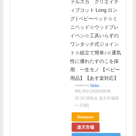
ァルスカ クリエイテ
ィブコット Long ロン
グ | ベビーベッド☆ミ
ニベッド☆ウッドプレ
イペン☆工具いらずの
ワンタッチ式ジョイン
ト☆組立て簡単♪☆通気
性に優れたすのこを採
用 一生モノ 【ベビー
用品】【あす楽対応】
created by
Rinker
¥85,800
(2026/08/08
20:16:55時点 楽天市場調
べ-
詳細)
Amazon
楽天市場