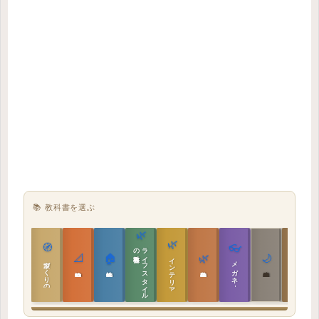
📚 教科書を選ぶ
🌿
🌿
🏯
🧭
👓
教科書
ラ
イ
フ
ス
タ
イ
ル
の
📐
🏠
🌿
🌙
インテリア設計
日本の住まいと作法
家づくりの教科書
メガネ｜転職
実施設計の教科書
性能設計の教科書
敷地設計の教科書
建築思想の教科書