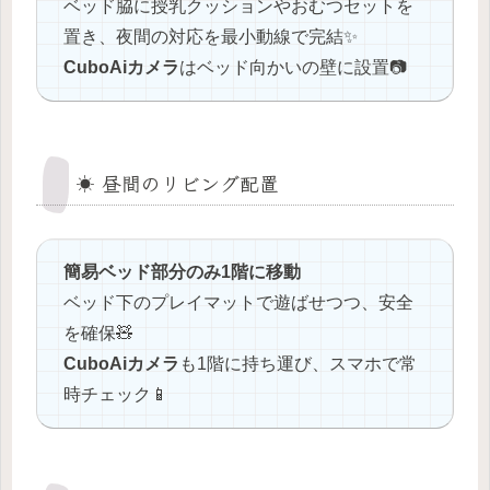
ベッド脇に授乳クッションやおむつセットを
置き、夜間の対応を最小動線で完結✨
CuboAiカメラ
はベッド向かいの壁に設置📷
☀️ 昼間のリビング配置
簡易ベッド部分のみ1階に移動
ベッド下のプレイマットで遊ばせつつ、安全
を確保🧸
CuboAiカメラ
も1階に持ち運び、スマホで常
時チェック📱