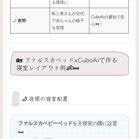
る環境に
私と奥さんが交代
CuboAiの通知で安
🌙
夜間
で赤ちゃんの様子
心📲✨
を管理
🏡 ファルスカベッド×CuboAiで作る
寝室レイアウト例👶🛏️
🌙 夜間の寝室配置
ファルスカベビーベッド
を主寝室の隅に設置
🛏️