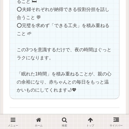
ること 🛏️
⭕️夫婦それぞれが納得できる役割分担を話し
合うこと 💬
⭕️完璧を求めず「できる工夫」を積み重ねる
こと 🌱
この3つを意識するだけで、夜の時間はぐっと
ラクになります。
「眠れた1時間」を積み重ねることが、親の心
の余裕になり、赤ちゃんとの毎日をもっと温
かいものにしてくれます🌙💖
🔗 関連リンク
メニュー
ホーム
検索
トップ
サイドバー