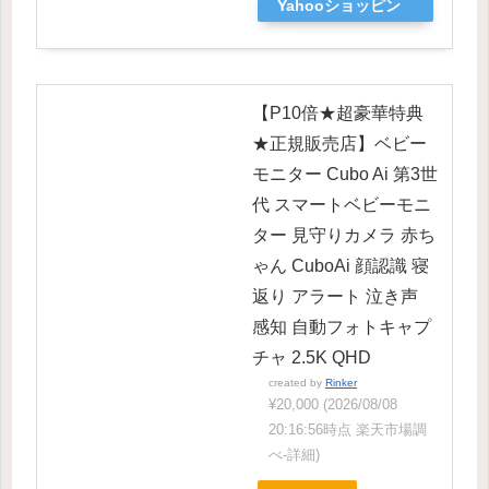
Yahooショッピン
グ
【P10倍★超豪華特典
★正規販売店】ベビー
モニター Cubo Ai 第3世
代 スマートベビーモニ
ター 見守りカメラ 赤ち
ゃん CuboAi 顔認識 寝
返り アラート 泣き声
感知 自動フォトキャプ
チャ 2.5K QHD
created by
Rinker
¥20,000
(2026/08/08
20:16:56時点 楽天市場調
べ-
詳細)