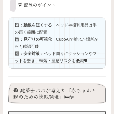
💡 配置のポイント
1️⃣：
動線を短くする
：ベッドや授乳用品は手
の届く範囲に配置
2️⃣：
見守りの可視化
：CuboAiで離れた場所か
らも確認可能
3️⃣：
安全対策
：ベッド周りにクッションやマ
ットを敷き、転落・窒息リスクを低減🛡️
👷 建築士パパが考えた「赤ちゃんと
親のための快眠環境」🛏️✨