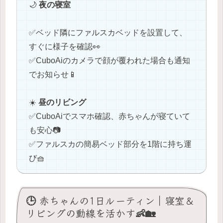
🌙
夜の寝室
✅️ベッド隣にファルスカベッドを設置して、
すぐに様子を確認👀
✅️CuboAiのカメラで顔が覆われた場合も通知
でお知らせ📱
☀️
昼のリビング
✅️CuboAiでスマホ確認、赤ちゃんが寝ていて
も安心📷
✅️ファルスカの簡易ベッド部分を1階に持ち運
び🧺
🕒 赤ちゃんの1日ルーティン｜寝室＆
リビングの動線を活かす👶🏡