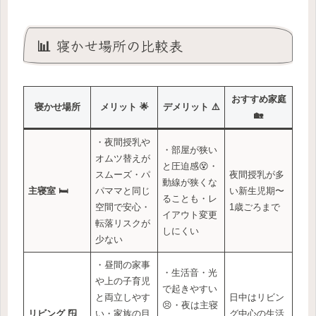
📊 寝かせ場所の比較表
おすすめ家庭
寝かせ場所
メリット 🌟
デメリット ⚠️
🏡
・夜間授乳や
・部屋が狭い
オムツ替えが
と圧迫感😵・
スムーズ・パ
夜間授乳が多
動線が狭くな
主寝室 🛏️
パママと同じ
い新生児期〜
ることも・レ
空間で安心・
1歳ごろまで
イアウト変更
転落リスクが
しにくい
少ない
・昼間の家事
・生活音・光
や上の子育児
で起きやすい
と両立しやす
日中はリビン
😣・夜は主寝
リビング 🪟
い・家族の目
グ中心の生活