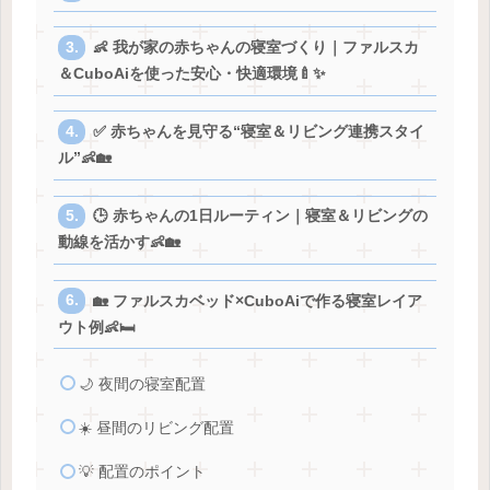
👶 我が家の赤ちゃんの寝室づくり｜ファルスカ
＆CuboAiを使った安心・快適環境🍼✨
✅ 赤ちゃんを見守る“寝室＆リビング連携スタイ
ル”👶🏡
🕒 赤ちゃんの1日ルーティン｜寝室＆リビングの
動線を活かす👶🏡
🏡 ファルスカベッド×CuboAiで作る寝室レイア
ウト例👶🛏️
🌙 夜間の寝室配置
☀️ 昼間のリビング配置
💡 配置のポイント