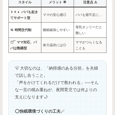
スタイル
メリット 🌟
注意点 ⚠️
👨‍👩‍👧
パパも起き
ママの安心感◎
パパも寝不足に…
てサポート型
母乳オンリーだと
🔁
時間交代制
睡眠確保しやすい
難しい
😴
ママ対応、パ
ママがつらくなる
体力温存には◎
パは熟睡型
ことも
💡 大切なのは、「納得感のある分担」を夫婦
で話し合うこと。
「声をかけてくれるだけで救われる」──そん
な一言の積み重ねが、夜間育児では何よりの
支えになります🌙
⭕️
快眠環境づくりの工夫
🪄