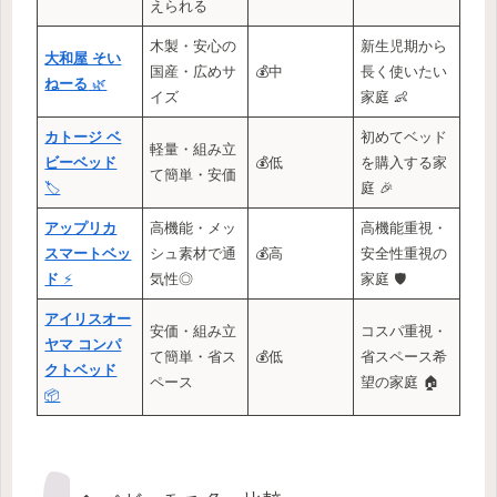
えられる
木製・安心の
新生児期から
大和屋 そい
国産・広めサ
💰中
長く使いたい
ねーる
🌿
イズ
家庭 👶
カトージ ベ
初めてベッド
軽量・組み立
ビーベッド
💰低
を購入する家
て簡単・安価
🏷️
庭 🎉
アップリカ
高機能・メッ
高機能重視・
スマートベッ
シュ素材で通
💰高
安全性重視の
ド
⚡
気性◎
家庭 🛡️
アイリスオー
安価・組み立
コスパ重視・
ヤマ コンパ
て簡単・省ス
💰低
省スペース希
クトベッド
ペース
望の家庭 🏠
📦