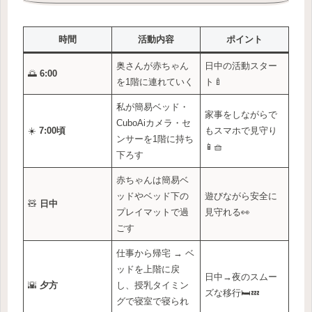
時間
活動内容
ポイント
奥さんが赤ちゃん
日中の活動スター
🌅
6:00
を1階に連れていく
ト🍼
私が簡易ベッド・
家事をしながらで
CuboAiカメラ・セ
☀️
7:00頃
もスマホで見守り
ンサーを1階に持ち
📱🧺
下ろす
赤ちゃんは簡易ベ
ッドやベッド下の
遊びながら安全に
🧸
日中
プレイマットで過
見守れる👀
ごす
仕事から帰宅 → ベ
ッドを上階に戻
日中→夜のスムー
🌇
夕方
し、授乳タイミン
ズな移行🛏️💤
グで寝室で寝られ