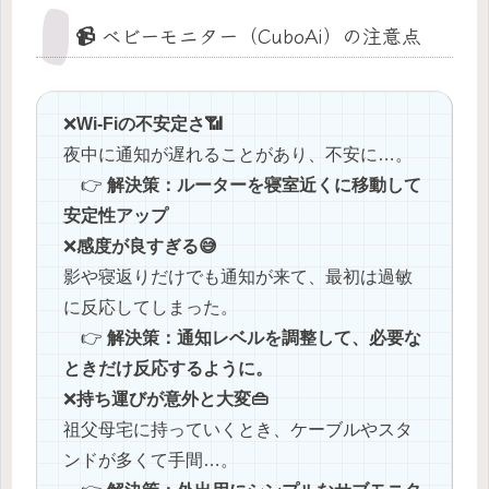
📹 ベビーモニター（CuboAi）の注意点
❌️
Wi-Fiの不安定さ📶
夜中に通知が遅れることがあり、不安に…。
👉
解決策：ルーターを寝室近くに移動して
安定性アップ
❌️
感度が良すぎる😅
影や寝返りだけでも通知が来て、最初は過敏
に反応してしまった。
👉
解決策：通知レベルを調整して、必要な
ときだけ反応するように。
❌️
持ち運びが意外と大変👜
祖父母宅に持っていくとき、ケーブルやスタ
ンドが多くて手間…。