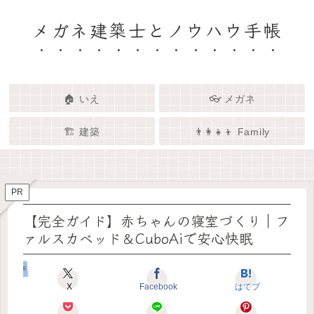
メガネ建築士とノウハウ手帳
🏠 いえ
👓 メガネ
🏗️ 建築
👨‍👩‍👧‍👦 Family
🏗️✨ 建築 × エンタメで、暮らし
🏠✨ 建築士と考える「いい家」
👓✨ メガネの奥にある「わたし
👨‍👩‍👧🌿 Family – 暮らしを育て
ってなんだろう？
をもっと面白く
る、わたしたちの時間
らしさ」を語る場所
PR
【完全ガイド】赤ちゃんの寝室づくり｜フ
ァルスカベッド＆CuboAiで安心快眠
Familyの住まい方
X
Facebook
はてブ