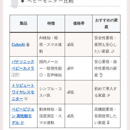
🔹 ベビーモニター比較
おすすめの家
製品
特徴
価格帯
庭
AI検知・暗
安全性重視・
CuboAi
🤖
視・スマホ連
💰高
夜間も安心し
動
たい家庭 🌙
パナソニック
国内メーカ
安心重視・操
ベビーカメラ
ー・暗視性能
💰中
作性重視の家
🇯🇵
◎・音声検知
庭 👌
トリビュート
シンプル・コ
初めて導入す
ワイヤレスモ
💰低
スパ良
る家庭 🎉
ニター
💡
ベビービジョ
動体検知・温
高機能重視・
ン 高性能モ
湿度測定・ス
💰高
長期使用した
デル
🔭
マホ連動
い家庭 ⏳