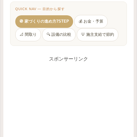
QUICK NAV — 目的から探す
🧭 家づくりの進め方7STEP
💰 お金・予算
📐 間取り
🔍 設備の比較
💡 施主支給で節約
スポンサーリンク