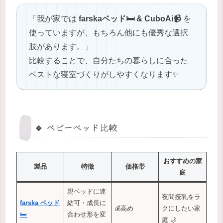
「我が家では
farskaベッド🛏️ & CuboAi📹
を
使っていますが、もちろん他にも優秀な選択
肢があります。」
比較することで、自分たちの暮らしに合った
ベストな寝室づくりがしやすくなります✨
🔹 ベビーベッド比較
おすすめの家
製品
特徴
価格帯
庭
親ベッドに連
夜間授乳をラ
farska ベッド
結可・成長に
💰高め
クにしたい家
🛏️
合わせ形を変
庭 🌙