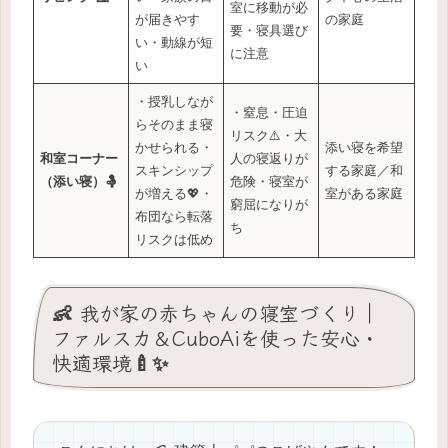
室に移動が必
が届きやす
の家庭
要・寝具選び
い・動線が短
に注意
い
・授乳しなが
・窒息・圧迫
らそのまま寝
リスク⚠️・大
かせられる・
添い寝を希望
和室コーナー
人の寝返りが
スキンシップ
する家庭／和
（添い寝）🤱
危険・寝室が
が増える💖・
室がある家庭
窮屈になりが
布団なら転落
ち
リスクは低め
👶 我が家の赤ちゃんの寝室づくり｜
ファルスカ＆CuboAiを使った安心・
快適環境🍼✨