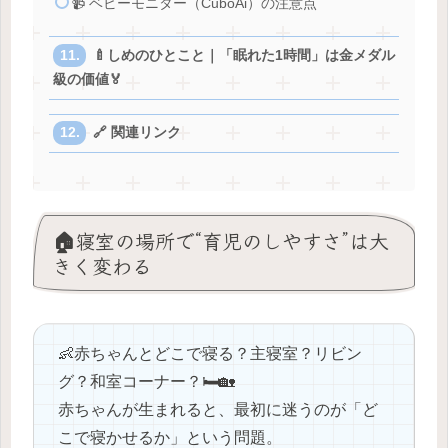
📹 ベビーモニター（CuboAi）の注意点
🍼しめのひとこと｜「眠れた1時間」は金メダル
級の価値🏅
🔗 関連リンク
🏠寝室の場所で“育児のしやすさ”は大
きく変わる
👶赤ちゃんとどこで寝る？主寝室？リビン
グ？和室コーナー？🛏️🏡
赤ちゃんが生まれると、最初に迷うのが「ど
こで寝かせるか」という問題。