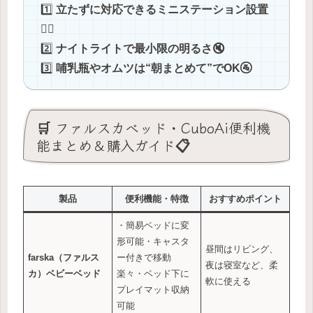
1️⃣
立たずに対応できるミニステーション設置
🚶‍♂️
2️⃣
ナイトライトで最小限の明るさ🔇
3️⃣
哺乳瓶やオムツは“朝まとめて”でOK🚰
🛒 ファルスカベッド・CuboAi便利機
能まとめ＆購入ガイド📋
製品
便利機能・特徴
おすすめポイント
・簡易ベッドに変
形可能・キャスタ
昼間はリビング、
farska（ファルス
ー付きで移動
夜は寝室など、柔
カ）ベビーベッド
楽々・ベッド下に
軟に使える
プレイマット収納
可能