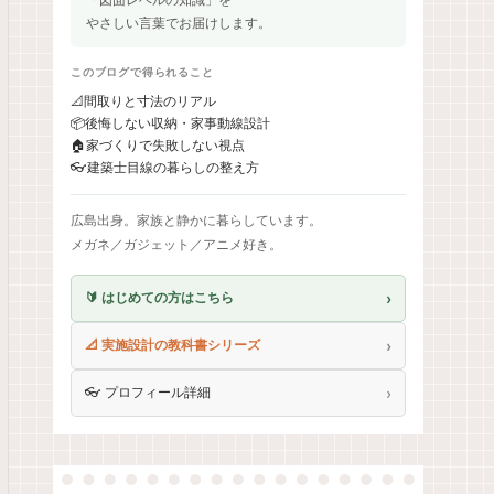
やさしい言葉でお届けします。
このブログで得られること
📐
間取りと寸法のリアル
📦
後悔しない収納・家事動線設計
🏠
家づくりで失敗しない視点
👓
建築士目線の暮らしの整え方
広島出身。家族と静かに暮らしています。
メガネ／ガジェット／アニメ好き。
›
🔰 はじめての方はこちら
›
📐 実施設計の教科書シリーズ
›
👓 プロフィール詳細