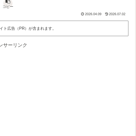
な
さ
っ
、
ん
」
と
わ
コピー
だ
を
面
た
2026.04.09
2026.07.02
ろ
語
白
し
う
る
く
た
？
場
ち
イト広告（PR）が含まれます。
所
の
時
間
ンサーリンク