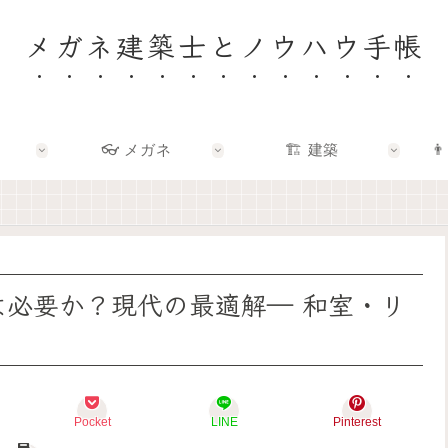
メガネ建築士とノウハウ手帳
👓 メガネ
🏗️ 建築
👨
🏠
👓
🏗️
👨‍👩‍👧
✨
✨
✨
🌿
建
メ
建
F
築
ガ
築
a
士
ネ
×
m
と
の
エ
i
考
奥
ン
l
え
に
タ
y
間は必要か？現代の最適解― 和室・リ
る
あ
メ
–
「
る
で
暮
い
「
、
ら
い
わ
暮
し
家
た
ら
を
」
し
し
育
っ
ら
を
て
Pocket
LINE
Pinterest
て
し
も
る