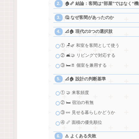
🏠📏 結論：客間は“部屋”ではなく“
🤔 なぜ客間があったのか
📐🏠 現代の3つの選択肢
① 🪑🌿 和室を客間として使う
② 🛋️🤝 リビングで対応する
③ 🛏️🚪 個室を兼用する
📐🏠 設計の判断基準
① 🤝 来客頻度
② 🛏️ 宿泊の有無
③ 👀 見せる暮らしかどうか
④ 📏 面積の優先順位
⚠️ よくある失敗