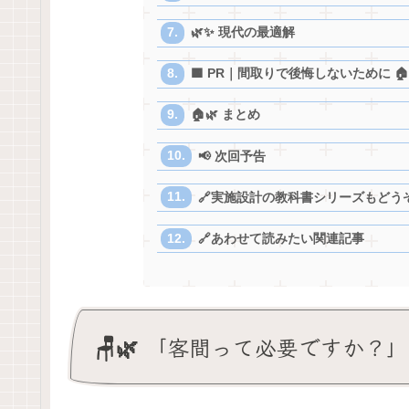
🌿✨ 現代の最適解
🟧 PR｜間取りで後悔しないために 🏠
🏠🌿 まとめ
📢 次回予告
🔗実施設計の教科書シリーズもどう
🔗あわせて読みたい関連記事
🪑🌿 「客間って必要ですか？