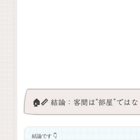
🏠📏 結論：客間は“部屋”では
結論です 👇