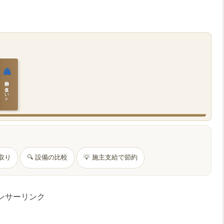
🏯
日本の住まいと作法
間取り
🔍 設備の比較
💡 施主支給で節約
ンサーリンク