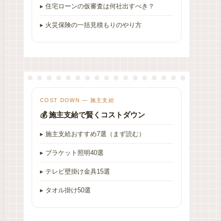
▸ 住宅ローンの仮審査は何社出すべき？
▸ 火災保険の一括見積もりのやり方
COST DOWN — 施主支給
💰 施主支給で賢くコストダウン
▸ 施主支給おすすめ7選（まず読む）
▸ ブラケット照明40選
▸ テレビ壁掛け金具15選
▸ タオル掛け50選