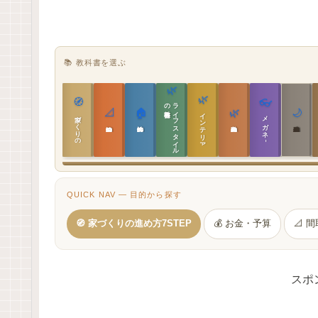
📚 教科書を選ぶ
🌿
🌿
🧭
👓
教科書
ラ
イ
フ
ス
タ
イ
ル
の
📐
🏠
🌿
🌙
インテリア設計
家づくりの教科書
メガネ｜転職
実施設計の教科書
性能設計の教科書
敷地設計の教科書
建築思想の教科書
QUICK NAV — 目的から探す
🧭 家づくりの進め方7STEP
💰 お金・予算
📐 
スポ