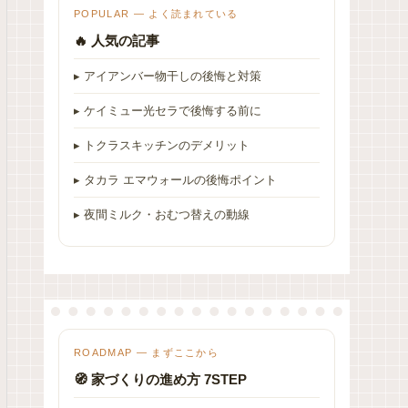
POPULAR — よく読まれている
🔥 人気の記事
▸ アイアンバー物干しの後悔と対策
▸ ケイミュー光セラで後悔する前に
▸ トクラスキッチンのデメリット
▸ タカラ エマウォールの後悔ポイント
▸ 夜間ミルク・おむつ替えの動線
ROADMAP — まずここから
🧭 家づくりの進め方 7STEP