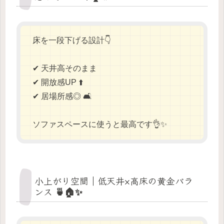
床を一段下げる設計👇
✔ 天井高そのまま
✔ 開放感UP ⬆️
✔ 居場所感◎ 🛋️
ソファスペースに使うと最高です👌✨
小上がり空間｜低天井×高床の黄金バラ
ンス 🍵🏠✨