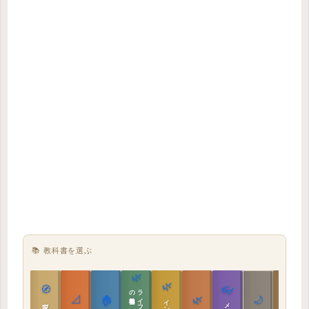
📚 教科書を選ぶ
🌿
🌿
🏯
🧭
👓
教科書
📐
🏠
🌿
🌙