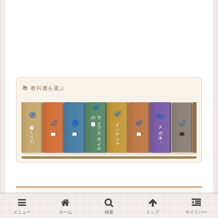
📚 教科書を選ぶ
🌿
🌿
🏯
🧭
👓
教科書
ラ
イ
フ
ス
タ
イ
ル
の
📐
🏠
🌿
🌙
インテリア設計
日本の住まいと作法
家づくりの教科書
メガネ｜転職
実施設計の教科書
性能設計の教科書
敷地設計の教科書
建築思想の教科書
📚 他のシリーズも読む
メニュー
ホーム
検索
トップ
サイドバー