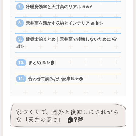
冷暖房効率と天井高のリアル ❄️🔥⚡
天井高を活かす収納とインテリア 🧺🪴✨
建築士的まとめ｜天井高で後悔しないために 👓
📐✨
まとめ 📝✨🏠
合わせて読みたい記事📝✨🏠
家づくりで、意外と後回しにされがち
な「天井の高さ」 🏠❓💭