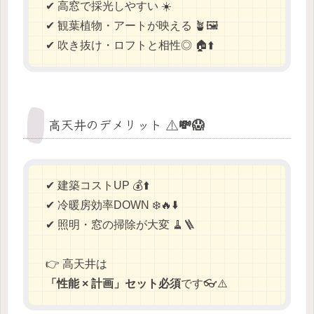
✔ 高窓で採光しやすい ☀️
✔ 観葉植物・アートが映える 🪴🖼️
✔ 吹き抜け・ロフトと相性◎ 🏠⬆️
高天井のデメリット ⚠️💸😱
✔ 建築コストUP 💰⬆️
✔ 冷暖房効率DOWN ❄️🔥⬇️
✔ 照明・窓の掃除が大変 🧹🪜
👉 高天井は
「性能 × 計画」セット必須
です👓⚠️