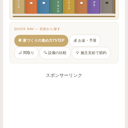
ラ
イ
フ
ス
タ
イ
ル
の
インテリア設計
日本の住まいと作法
家づくりの教科書
メガネ｜転職
実施設計の教科書
性能設計の教科書
敷地設計の教科書
建築思想の教科書
QUICK NAV — 目的から探す
🧭 家づくりの進め方7STEP
💰 お金・予算
📐 間取り
🔍 設備の比較
💡 施主支給で節約
スポンサーリンク