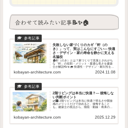
合わせて読みたい記事📝✨🏠
失敗しない家づくりのカギ「軒（の
き）」って、実はこんなにすごい― 快適
さ・デザイン・家の寿命を静かに支える
名脇役
🏠軒（のき）とは？家づくりで見落とされがち
な「軒」の役割・メリット・最適な長さを建築
士が解説👓☀️🌧️ 快適性・デザイン・耐久性を高
める設計の考え方がわかります✨
kobayan-architecture.com
2024.11.08
2階リビングは本当に快適？― 後悔しな
い判断ポイント
🌿🏙️ 2階リビングは本当に快適？明るさや開放
感のメリットだけで決めると、後悔すること
も。建築士の視点から、階段・動線・将来の暮
らしまで含めた判断ポイントを、やさしく整理
します🏠✨
kobayan-architecture.com
2025.12.29