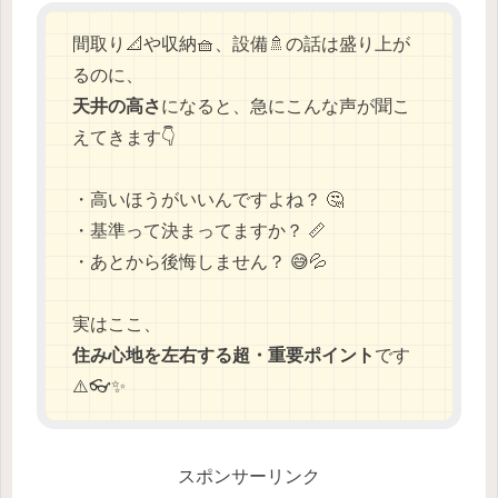
間取り📐や収納🧺、設備🚿の話は盛り上が
るのに、
天井の高さ
になると、急にこんな声が聞こ
えてきます👇
・高いほうがいいんですよね？ 🤔
・基準って決まってますか？ 📏
・あとから後悔しません？ 😅💦
実はここ、
住み心地を左右する超・重要ポイント
です
⚠️👓✨
スポンサーリンク