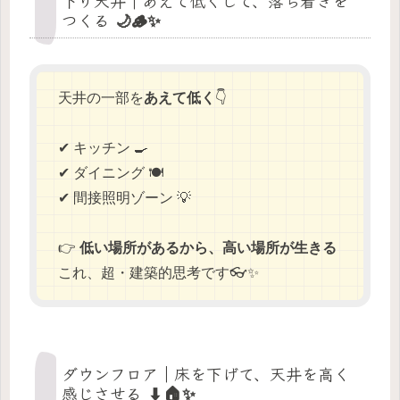
下り天井｜あえて低くして、落ち着きを
つくる 🌙🪵✨
天井の一部を
あえて低く
👇
✔ キッチン 🍳
✔ ダイニング 🍽️
✔ 間接照明ゾーン 💡
👉
低い場所があるから、高い場所が生きる
これ、超・建築的思考です👓✨
ダウンフロア｜床を下げて、天井を高く
感じさせる ⬇️🏠✨