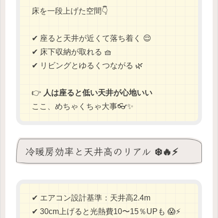
床を一段上げた空間👇
✔ 座ると天井が近くて落ち着く 😌
✔ 床下収納が取れる 🧺
✔ リビングとゆるくつながる 🌿
👉
人は座ると低い天井が心地いい
ここ、めちゃくちゃ大事👓✨
冷暖房効率と天井高のリアル ❄️🔥⚡
✔ エアコン設計基準：天井高2.4m
✔ 30cm上げると光熱費10〜15％UPも 😱⚡