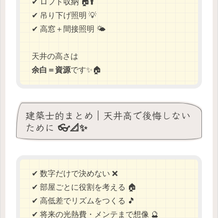
✔ ロフト収納 🏠⬆️
✔ 吊り下げ照明 💡
✔ 高窓＋間接照明 🌤️
天井の高さは
余白＝資源
です✨🏠
建築士的まとめ｜天井高で後悔しない
ために 👓📐✨
✔ 数字だけで決めない ❌
✔ 部屋ごとに役割を考える 🏠
✔ 高低差でリズムをつくる 🎵
✔ 将来の光熱費・メンテまで想像 🔮