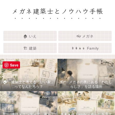
メガネ建築士とノウハウ手帳
🏠 いえ
👓 メガネ
🏗️ 建築
👨‍👩‍👧‍👦 Family
Save
🏠✨ 建築士と考える「いい家」
👓✨ メガネの奥にある「わたし
ってなんだろう？
らしさ」を語る場所
🏗️✨ 建築 × エンタメで、暮らし
👨‍👩‍👧🌿 Family – 暮らしを育て