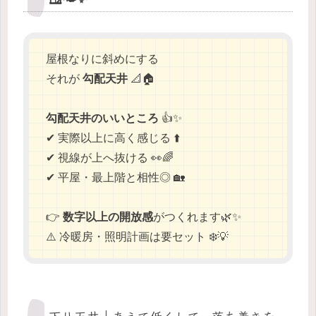
屋根なりに斜めにする
それが
勾配天井
📐🏠
勾配天井のいいところ
👍✨
✔ 実際以上に高く感じる ⬆️
✔ 視線が上へ抜ける 👀🌈
✔ 平屋・最上階と相性◎ 🏡
👉
数字以上の開放感
がつくれます🌿✨
⚠️ 冷暖房・照明計画は要セット ❄️💡