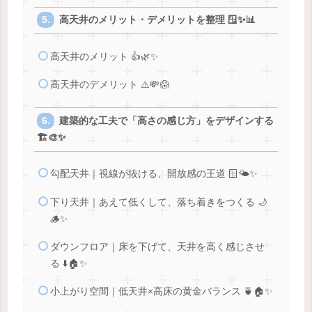
高天井のメリット・デメリットを整理 🪟✨📊
高天井のメリット 👍🌿✨
高天井のデメリット ⚠️💸😱
建築的な工夫で「高さの感じ方」をデザインする
🏗️🎨✨
勾配天井｜視線が抜ける、開放感の王道 🪟🌤️✨
下り天井｜あえて低くして、落ち着きをつくる 🌙
🪵✨
ダウンフロア｜床を下げて、天井を高く感じさせ
る ⬇️🏠✨
小上がり空間｜低天井×高床の黄金バランス 🍵🏠✨