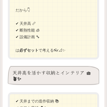
だから👇
✔ 天井高 📏
✔ 断熱性能 🧊
✔ 設備計画 🔧
は
必ずセット
で考える👓📐✨
天井高を活かす収納とインテリア 🧺
🪴✨
✔ 天井までの造作収納 📚