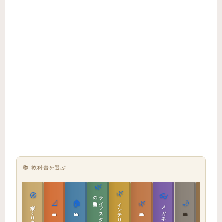
📚 教科書を選ぶ
🌿
🌿
🏯
🧭
👓
教科書
ラ
イ
フ
ス
タ
イ
ル
の
📐
🏠
🌿
🌙
インテリア設計
日本の住まいと作法
家づくりの教科書
メガネ｜転職
実施設計の教科書
性能設計の教科書
敷地設計の教科書
建築思想の教科書