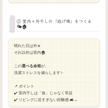
② 室内＋外干しの「逃げ場」をつくる
🌤️🏠
晴れた日は外☀️
それ以外は室内🏠
この
選べる余裕
が、
洗濯ストレスを減らします✨
📌 ポイント
✔️ 室内干しは「仮」じゃなく常設
✔️ リビングに近すぎない距離感 🛋️↔️