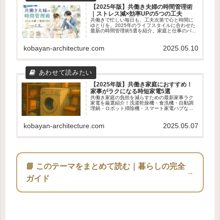
【2025年版】共働き夫婦の時間管理術
｜ストレス減×効率UPの5つの工夫
共働きで忙しい毎日も、工夫次第で心と時間に
ゆとりを。2025年のライフスタイルに合わせた
最新の時間管理術5選を紹介。家庭と仕事のバラ
ンスを整えたい夫婦におすすめの実践アイデア
を解説します。
kobayan-architecture.com
2025.05.10
【2025年版】共働き家庭におすすめ！
家事がラクになる時短家電5選
共働き家庭の負担を減らすための最新家事ラク
家電を厳選紹介！洗濯乾燥機・食洗機・自動調
理鍋・ロボット掃除機・スマート家電ハブな
ど、時短・効率化に役立つアイテム5選を徹底解
説。
kobayan-architecture.com
2025.05.07
📘 このテーマをまとめて読む｜暮らしの完全
→
ガイド