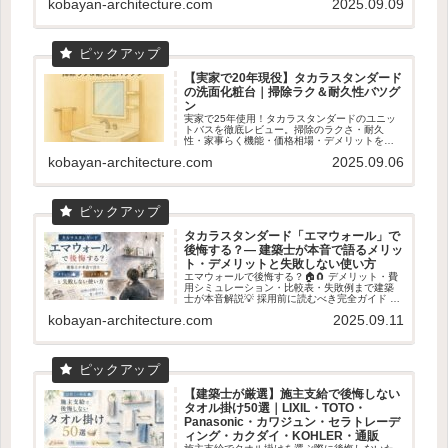
kobayan-architecture.com
2025.09.09
【実家で20年現役】タカラスタンダード
の洗面化粧台｜掃除ラク＆耐久性バツグ
ン
実家で25年使用！タカラスタンダードのユニッ
トバスを徹底レビュー。掃除のラクさ・耐久
性・家事らく機能・価格相場・デメリットを数
字入りで解説。ショールーム体感の魅力も！
kobayan-architecture.com
2025.09.06
タカラスタンダード「エマウォール」で
後悔する？― 建築士が本音で語るメリッ
ト・デメリットと失敗しない使い方
エマウォールで後悔する？🏠🧲 デメリット・費
用シミュレーション・比較表・失敗例まで建築
士が本音解説💡 採用前に読むべき完全ガイド 👓
✨
kobayan-architecture.com
2025.09.11
【建築士が厳選】施主支給で後悔しない
タオル掛け50選｜LIXIL・TOTO・
Panasonic・カワジュン・セラトレーデ
ィング・カクダイ・KOHLER・通販