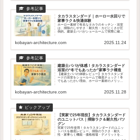
タカラスタンダード｜ホーロー水回りで
家事ラク＆快適体験
ホーロー素材で有名なタカラのキッチン・浴室
は、掃除のしやすさ・耐久性・カビにくさが圧
倒的。建築士パパがショールームで実際に確認
すべきポイントや、ホーロー水回りの魅力をわ
かりやすく紹介。新築・リフォームの前に読ん
でおきたい家事ラクの知恵🧽✨
kobayan-architecture.com
2025.11.24
建築士パパが体感！タカラスタンダード
浴室の“冬でもあったか”家事ラク構造
【建築士パパの体験レビュー】タカラスタンダ
ードの浴室をショールームで徹底チェック！冬
でもあったかい理由、ホーロー素材のメリッ
ト、家事ラクのマグネット収納まで建築士目線
で詳しく解説。寒いお風呂を快適にしたい人必
見のPR記事です。
kobayan-architecture.com
2025.11.28
【実家で25年現役】タカラスタンダード
のユニットバス｜掃除ラク＆耐久性バツ
グン
実家で25年使用！タカラスタンダードのユニッ
トバスを徹底レビュー。掃除のラクさ・耐久
性・家事らく機能・価格相場・デメリットを数
字入りで解説。ショールーム体感の魅力も！