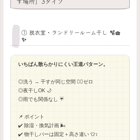
す場所」3タイプ
① 脱衣室・ランドリールーム干し 🫧🧺
✨
いちばん散らかりにくい王道パターン。
◎洗う → 干すが同じ空間 🚶‍♂️ゼロ
◎夜干しOK 🌙
◎雨でも関係なし ☔
📌 ポイント
✔️ 除湿・換気計画 🌬️
✔️ 物干しバーは固定＋高さ違い 👕↕️