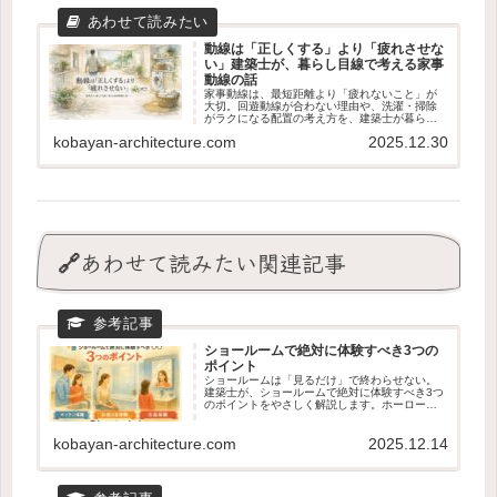
動線は「正しくする」より「疲れさせな
い」建築士が、暮らし目線で考える家事
動線の話
家事動線は、最短距離より「疲れないこと」が
大切。回遊動線が合わない理由や、洗濯・掃除
がラクになる配置の考え方を、建築士が暮らし
目線でやさしく解説します。
kobayan-architecture.com
2025.12.30
🔗あわせて読みたい関連記事
ショールームで絶対に体験すべき3つの
ポイント
ショールームは「見るだけ」で終わらせない。
建築士が、ショールームで絶対に体験すべき3つ
のポイントをやさしく解説します。ホーローの
質感、動線のリアル、マグネット収納の使い心
地まで。新築・リフォームどちらにも役立つ、
後悔しない見学のコツがわかる記事です。
kobayan-architecture.com
2025.12.14