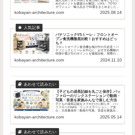
施主支給でタオル掛けを選ぶ際に後悔しないた
めのポイントを建築士が解説。LIXIL・TOTO・
カワジュン・輸入品まで50選をまとめました。
失敗しない素材・取付位置の基準も紹介。
kobayan-architecture.com
2025.08.14
パナソニックVSミーレ：フロントオー
プン食洗機徹底比較！おすすめはどっ
ち？
フロントオープン食洗機を検討中の方必見！パ
ナソニックとミーレを中心に、おすすめ機種の
特徴や選び方のポイントを徹底比較。実際のユ
ーザー体験も交えて、あなたに最適な食洗機選
kobayan-architecture.com
2024.11.10
びをサポートします。容量、乾燥機能、使いや
すさなど、知っておくべき情報が満載です。
【子どもの成長記録を丸ごと保存】バッ
ファローのリンクステーションで動画・
写真・音楽を家族みんなで楽しむ方法
子どもの成長記録をスマホだけに頼らず、バッ
ファローのNAS「リンクステーション」で安
心・大容量保存！動画や写真、音楽を家族みん
なで楽しむための使い方やメリット・デメリッ
kobayan-architecture.com
2025.05.14
トをわかりやすく解説します。