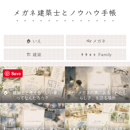
メガネ建築士とノウハウ手帳
🏠 いえ
👓 メガネ
🏗️ 建築
👨‍👩‍👧‍👦 Family
Save
🏠✨ 建築士と考える「いい家」
👓✨ メガネの奥にある「わたし
ってなんだろう？
らしさ」を語る場所
🏗️✨ 建築 × エンタメで、暮らし
👨‍👩‍👧🌿 Family – 暮らしを育て