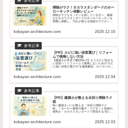
掃除がラク！タカラスタンダードのホー
ローキッチン体験レビュー
掃除がラクなキッチンを探している方へ。建築
士がタカラスタンダードのホーローキッチンを
実際に体験し、汚れが落ちる理由やマグネット
収納の使い心地を正直レビュー。リフォームと
の相性やショールームで見るべきポイントもわ
かる、後悔しないキッチン選びの記事です。
kobayan-architecture.com
2025.12.15
【PR】カビに強い浴室選び｜リフォー
ムで後悔しない方法
【建築士が本音で解説👓🛁】もうカビに悩まな
い浴室へ！リフォームで後悔しないための“カビ
に強い浴室の選び方”を徹底解説。ホーローの汚
れ落ち・乾きやすさ・マグネット収納など、タ
カラスタンダードが選ばれる理由を専門目線で
紹介。ショールームで確認すべきポイントもわ
kobayan-architecture.com
2025.12.04
かる！
【PR】建築士が教える水回り掃除ラク
術
👓✨建築士パパが教える「水回り掃除ラク
術」！ホーロー素材の魅力・マグネット収納の
便利さ・タカラスタンダードで実現する“拭くだ
けでキレイ”生活を徹底解説。キッチン・浴室・
洗面が驚くほどラクになる理由を紹介します💖
🧼
kobayan-architecture.com
2025.12.03