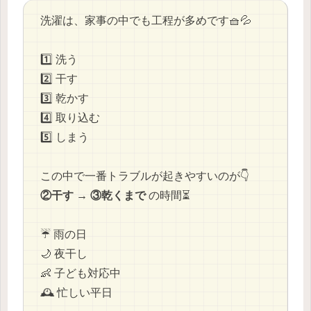
洗濯は、家事の中でも工程が多めです🧺💦
1️⃣ 洗う
2️⃣ 干す
3️⃣ 乾かす
4️⃣ 取り込む
5️⃣ しまう
この中で一番トラブルが起きやすいのが👇
②干す → ③乾くまで
の時間⏳
☔ 雨の日
🌙 夜干し
👶 子ども対応中
🕰 忙しい平日