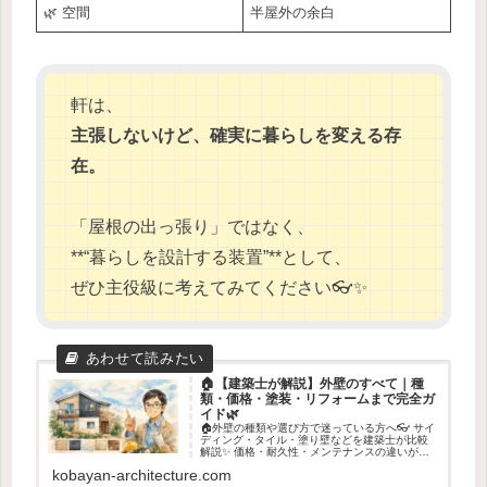
🌿 空間
半屋外の余白
軒は、
主張しないけど、確実に暮らしを変える存
在。
「屋根の出っ張り」ではなく、
**“暮らしを設計する装置”**として、
ぜひ主役級に考えてみてください👓✨
🏠【建築士が解説】外壁のすべて｜種
類・価格・塗装・リフォームまで完全ガ
イド🌿
🏠外壁の種類や選び方で迷っている方へ👓 サイ
ディング・タイル・塗り壁などを建築士が比較
解説✨ 価格・耐久性・メンテナンスの違いが分
かり、後悔しない判断基準が見えてきます🌿
kobayan-architecture.com