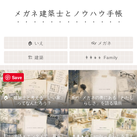
メガネ建築士とノウハウ手帳
🏠 いえ
👓 メガネ
🏗️ 建築
👨‍👩‍👧‍👦 Family
Save
🏠✨ 建築士と考える「いい家」
👓✨ メガネの奥にある「わたし
ってなんだろう？
らしさ」を語る場所
🏗️✨ 建築 × エンタメで、暮らし
👨‍👩‍👧🌿 Family – 暮らしを育て