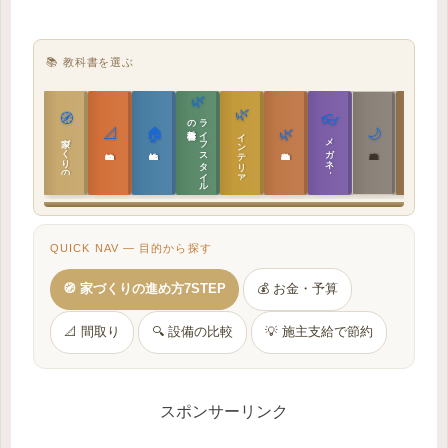
📚 教科書を選ぶ
🌿
🌿
🏯
🧭
👓
教科書
ラ
イ
フ
ス
タ
イ
ル
の
📐
🏠
🌿
🌙
インテリア設計
日本の住まいと作法
家づくりの教科書
メガネ｜転職
実施設計の教科書
性能設計の教科書
敷地設計の教科書
建築思想の教科書
QUICK NAV — 目的から探す
🧭 家づくりの進め方7STEP
💰 お金・予算
📐 間取り
🔍 設備の比較
💡 施主支給で節約
スポンサーリンク