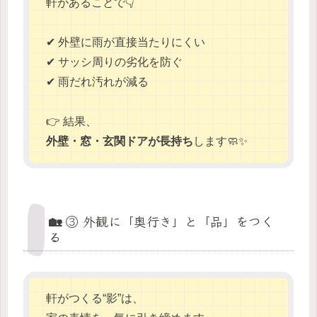
軒があることで👇
✔ 外壁に雨が直接当たりにくい
✔ サッシ周りの劣化を防ぐ
✔ 雨だれ汚れが減る
👉 結果、
外壁・窓・玄関ドアが長持ち
します🧼✨
🏡 ③ 外観に「奥行き」と「品」をつく
る
軒がつくる“影”は、