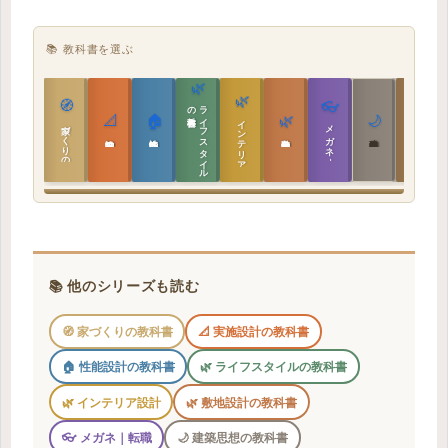
📚 教科書を選ぶ
🌿
🌿
🏯
🧭
👓
教科書
ラ
イ
フ
ス
タ
イ
ル
の
📐
🏠
🌿
🌙
インテリア設計
日本の住まいと作法
家づくりの教科書
メガネ｜転職
実施設計の教科書
性能設計の教科書
敷地設計の教科書
建築思想の教科書
📚 他のシリーズも読む
🧭 家づくりの教科書
📐 実施設計の教科書
🏠 性能設計の教科書
🌿 ライフスタイルの教科書
🌿 インテリア設計
🌿 敷地設計の教科書
👓 メガネ｜転職
🌙 建築思想の教科書