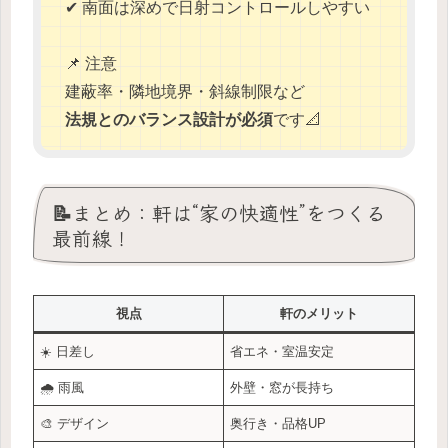
✔ 南面は深めで日射コントロールしやすい
📌 注意
建蔽率・隣地境界・斜線制限など
法規とのバランス設計が必須
です📐
📝まとめ：軒は“家の快適性”をつくる
最前線！
視点
軒のメリット
☀️ 日差し
省エネ・室温安定
🌧️ 雨風
外壁・窓が長持ち
🎨 デザイン
奥行き・品格UP