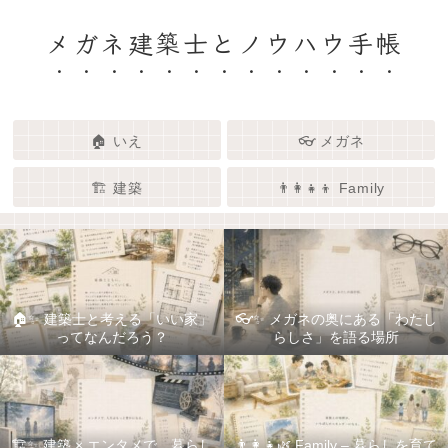
メガネ建築士とノウハウ手帳
🏠 いえ
👓 メガネ
🏗️ 建築
👨‍👩‍👧‍👦 Family
🏠✨ 建築士と考える「いい家」
👓✨ メガネの奥にある「わたし
ってなんだろう？
らしさ」を語る場所
🏗️✨ 建築 × エンタメで、暮らし
👨‍👩‍👧🌿 Family – 暮らしを育て