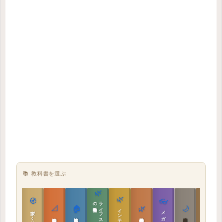
📚 教科書を選ぶ
🌿
🌿
🏯
🧭
👓
教科書
ラ
イ
フ
ス
タ
イ
ル
の
📐
🏠
🌿
🌙
インテリア設計
日本の住まいと作法
家づくりの教科書
メガネ｜転職
実施設計の教科書
性能設計の教科書
敷地設計の教科書
建築思想の教科書