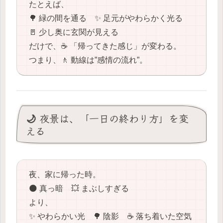
たとえば、
🌳 緑の間を通る ✨ 足元がやわらかく光る
🚪 少し奥に玄関が見える
だけで、☕️ 「帰ってきた感じ」が変わる。
つまり、🚶 動線は”感情の流れ”。
🌙 夜景は、「一日の終わり方」を変
える
夜、家に帰った時。
🌑 真っ暗 💥 まぶしすぎる
より、
✨ やわらかい光 🌳 陰影 ☕️ 落ち着いた空気