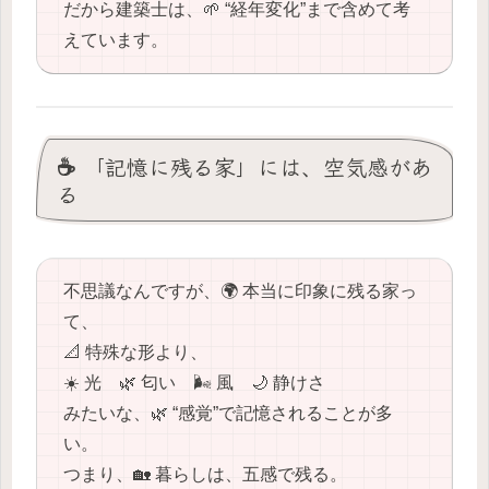
だから建築士は、🌱 “経年変化”まで含めて考
えています。
☕️ 「記憶に残る家」には、空気感があ
る
不思議なんですが、🌍 本当に印象に残る家っ
て、
📐 特殊な形より、
☀️ 光 🌿 匂い 🌬️ 風 🌙 静けさ
みたいな、🌿 “感覚”で記憶されることが多
い。
つまり、🏡 暮らしは、五感で残る。