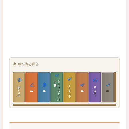
📚 教科書を選ぶ
🌿
🌿
🏯
🧭
👓
教科書
ラ
イ
フ
ス
タ
イ
ル
の
📐
🏠
🌿
🌙
インテリア設計
日本の住まいと作法
家づくりの教科書
メガネ｜転職
実施設計の教科書
性能設計の教科書
敷地設計の教科書
建築思想の教科書