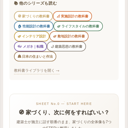
📚 他のシリーズも読む
🧭 家づくりの教科書
📐 実施設計の教科書
🏠 性能設計の教科書
🌿 ライフスタイルの教科書
🌿 インテリア設計
🌿 敷地設計の教科書
👓 メガネ｜転職
🌙 建築思想の教科書
🏯 日本の住まいと作法
教科書ライブラリを開く →
SHEET No.0 — START HERE
🧭 家づくり、次に何をすればいい？
建築士が施主に話す順番のまま、家づくりの全体像を7つ