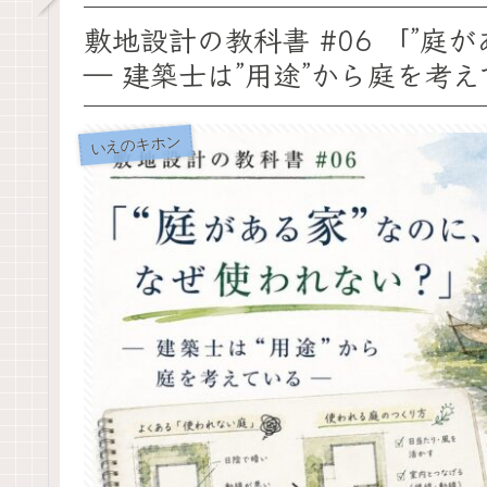
敷地設計の教科書 #06 「”庭
― 建築士は”用途”から庭を考
いえのキホン