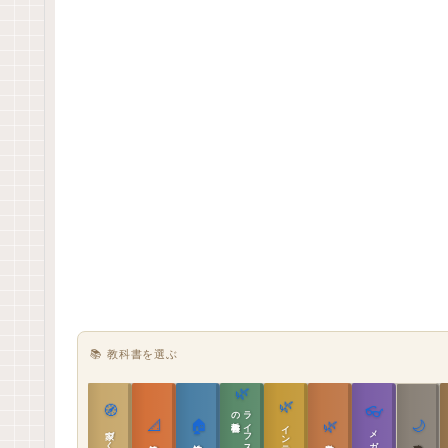
📚 教科書を選ぶ
🌿
🌿
🧭
👓
教科書
ラ
イ
フ
ス
タ
イ
ル
の
📐
🏠
🌿
🌙
インテリア設計
家づくりの教科書
メガネ｜転職
実施設計の教科書
性能設計の教科書
敷地設計の教科書
建築思想の教科書