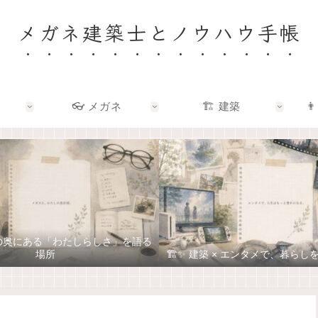
メガネ建築士とノウハウ手帳
👓 メガネ
🏗️ 建築
👨
ネの奥にある「わたしらしさ」を語る
場所
🏗️✨ 建築 × エンタメで、暮ら