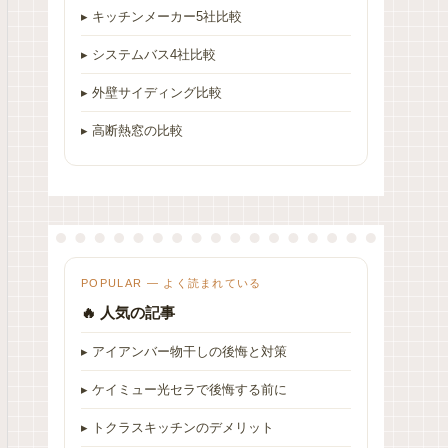
▸ キッチンメーカー5社比較
▸ システムバス4社比較
▸ 外壁サイディング比較
▸ 高断熱窓の比較
POPULAR — よく読まれている
🔥 人気の記事
▸ アイアンバー物干しの後悔と対策
▸ ケイミュー光セラで後悔する前に
▸ トクラスキッチンのデメリット