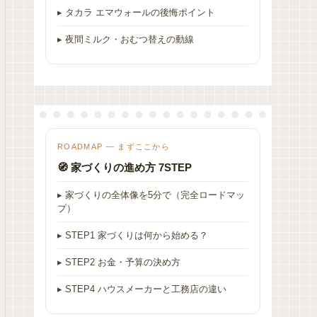
▸ タカラ エマウォールの後悔ポイント
▸ 夜間ミルク・おむつ替えの動線
ROADMAP — まずここから
🧭 家づくりの進め方 7STEP
▸ 家づくりの全体像を5分で（完全ロードマッ
プ）
▸ STEP1 家づくりは何から始める？
▸ STEP2 お金・予算の決め方
▸ STEP4 ハウスメーカーと工務店の違い