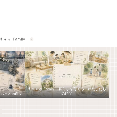
‍👩‍👧‍👦 Family
👨‍👩‍👧🌿 Family – 暮らしを育てる、わたしたち
しをもっと面白く
の時間