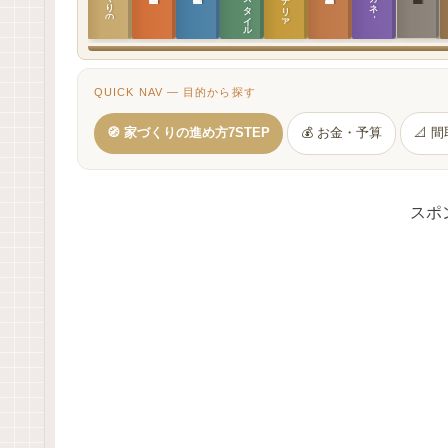
QUICK NAV — 目的から探す
🧭 家づくりの進め方7STEP
💰 お金・予算
📐 
スポ