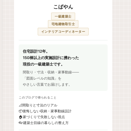
こばやん
一級建築士
宅地建物取引士
インテリアコーディネーター
住宅設計12年。
150棟以上の実施設計に携わった
現役の一級建築士です。
間取り・寸法・収納・家事動線——
「図面レベルの知識」を
やさしい言葉でお届けします。
このブログで得られること
📐
間取りと寸法のリアル
📦
後悔しない収納・家事動線設計
🏠
家づくりで失敗しない視点
👓
建築士目線の暮らしの整え方