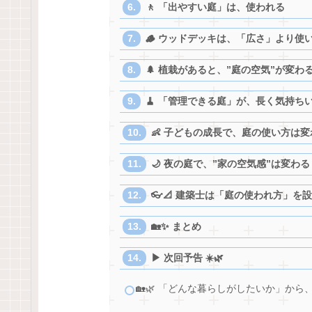
🚶 「出やすい庭」は、使われる
🪵 ウッドデッキは、「広さ」より使
🌲 植栽があると、”庭の空気”が変わ
🧹 「管理できる庭」が、長く気持ち
👶 子どもの成長で、庭の使い方は変
🌙 夜の庭で、”家の空気感”は変わる
👓📐 建築士は「庭の使われ方」を
🏡✨ まとめ
▶ 次回予告 ☀️🌿
🏡🌿 「どんな暮らしがしたいか」か