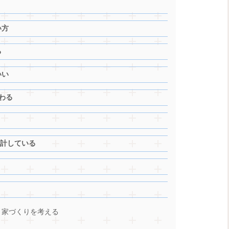
い方
る
いい
わる
設計している
ら、家づくりを考える