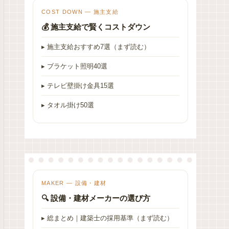
COST DOWN — 施主支給
💰 施主支給で賢くコストダウン
▸ 施主支給おすすめ7選（まず読む）
▸ ブラケット照明40選
▸ テレビ壁掛け金具15選
▸ タオル掛け50選
MAKER — 設備・建材
🔍 設備・建材メーカーの選び方
▸ 総まとめ｜建築士の採用基準（まず読む）