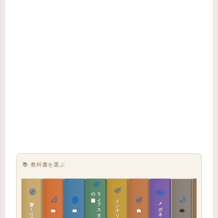
📚 教科書を選ぶ
🌿
🌿
🏯
🧭
👓
教科書
ラ
イ
フ
ス
タ
イ
ル
の
📐
🏠
🌿
🌙
インテリア設計
日本の住まいと作法
家づくりの教科書
メガネ｜転職
実施設計の教科書
性能設計の教科書
敷地設計の教科書
建築思想の教科書