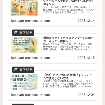
ショールームで絶対に体験すべき3つの
ポイント
ショールームは「見るだけ」で終わらせない。
建築士が、ショールームで絶対に体験すべき3つ
のポイントをやさしく解説します。ホーローの
質感、動線のリアル、マグネット収納の使い心
地まで。新築・リフォームどちらにも役立つ、
後悔しない見学のコツがわかる記事です。
kobayan-architecture.com
2025.12.14
掃除がラク！タカラスタンダードのホー
ローキッチン体験レビュー
掃除がラクなキッチンを探している方へ。建築
士がタカラスタンダードのホーローキッチンを
実際に体験し、汚れが落ちる理由やマグネット
収納の使い心地を正直レビュー。リフォームと
の相性やショールームで見るべきポイントもわ
かる、後悔しないキッチン選びの記事です。
kobayan-architecture.com
2025.12.15
【PR】カビに強い浴室選び｜リフォー
ムで後悔しない方法
【建築士が本音で解説👓🛁】もうカビに悩まな
い浴室へ！リフォームで後悔しないための“カビ
に強い浴室の選び方”を徹底解説。ホーローの汚
れ落ち・乾きやすさ・マグネット収納など、タ
カラスタンダードが選ばれる理由を専門目線で
紹介。ショールームで確認すべきポイントもわ
kobayan-architecture.com
2025.12.04
かる！