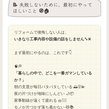
📝 失敗しないために、最初にやって
ほしいこと 🧭🏠
リフォームで後悔しない人は、
いきなり工事内容や設備の話をしません
🔧❌
まず最初にやるのは、これです👇
🧠💭
「暮らしの中で、どこを一番ガマンしている
か？」
朝の支度が毎日バタバタしている 🌅😵‍💫
夜の片づけが地味にしんどい 🌙📦
家事動線が遠くて疲れる 🧺🚶‍♂️
モノが片づかず落ち着かない 🧸📚