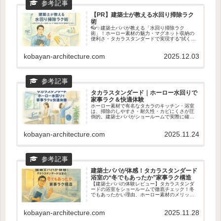
【PR】建築士が教える水回り掃除ラク
術
👓✨建築士パパが教える「水回り掃除ラク
術」！ホーロー素材の魅力・マグネット収納の
便利さ・タカラスタンダードで実現する“拭くだ
けでキレイ”生活を徹底解説。キッチン・浴室・
洗面が驚くほどラクになる理由を紹介します💖
🧼
kobayan-architecture.com
2025.12.03
タカラスタンダード｜ホーロー水回りで
家事ラク＆快適体験
ホーロー素材で有名なタカラのキッチン・浴室
は、掃除のしやすさ・耐久性・カビにくさが圧
倒的。建築士パパがショールームで実際に確認
すべきポイントや、ホーロー水回りの魅力をわ
かりやすく紹介。新築・リフォームの前に読ん
でおきたい家事ラクの知恵🧽✨
kobayan-architecture.com
2025.11.24
建築士パパが体感！タカラスタンダード
浴室の“冬でもあったか”家事ラク構造
【建築士パパの体験レビュー】タカラスタンダ
ードの浴室をショールームで徹底チェック！冬
でもあったかい理由、ホーロー素材のメリッ
ト、家事ラクのマグネット収納まで建築士目線
で詳しく解説。寒いお風呂を快適にしたい人必
見のPR記事です。
kobayan-architecture.com
2025.11.28