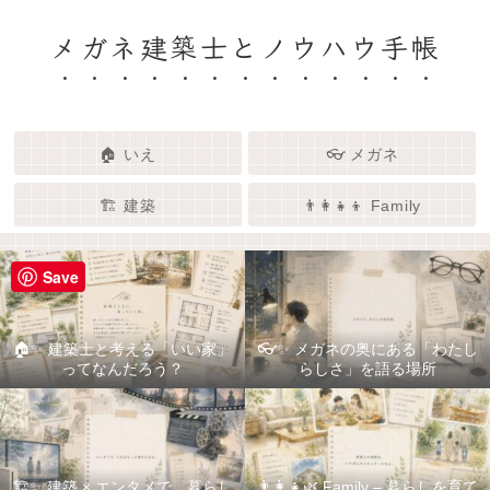
メガネ建築士とノウハウ手帳
🏠 いえ
👓 メガネ
🏗️ 建築
👨‍👩‍👧‍👦 Family
Save
🏠✨ 建築士と考える「いい家」
👓✨ メガネの奥にある「わたし
ってなんだろう？
らしさ」を語る場所
🏗️✨ 建築 × エンタメで、暮らし
👨‍👩‍👧🌿 Family – 暮らしを育て