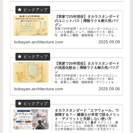
【実家で25年現役】タカラスタンダード
のユニットバス｜掃除ラク＆耐久性バツ
グン
実家で25年使用！タカラスタンダードのユニッ
トバスを徹底レビュー。掃除のラクさ・耐久
性・家事らく機能・価格相場・デメリットを数
字入りで解説。ショールーム体感の魅力も！
kobayan-architecture.com
2025.09.09
【実家で20年現役】タカラスタンダード
の洗面化粧台｜掃除ラク＆耐久性バツグ
ン
実家で25年使用！タカラスタンダードのユニッ
トバスを徹底レビュー。掃除のラクさ・耐久
性・家事らく機能・価格相場・デメリットを数
字入りで解説。ショールーム体感の魅力も！
kobayan-architecture.com
2025.09.06
タカラスタンダード「エマウォール」で
後悔する？― 建築士が本音で語るメリッ
ト・デメリットと失敗しない使い方
エマウォールで後悔する？🏠🧲 デメリット・費
用シミュレーション・比較表・失敗例まで建築
士が本音解説💡 採用前に読むべき完全ガイド 👓
✨