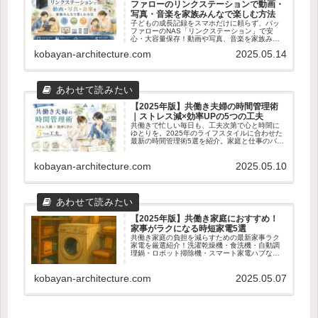
ファローのリンクステーションで動画・
写真・音楽を家族みんなで楽しむ方法
子どもの成長記録をスマホだけに頼らず、バッ
ファローのNAS「リンクステーション」で安
心・大容量保存！動画や写真、音楽を家族みん
なで楽しむための使い方やメリット・デメリッ
kobayan-architecture.com
2025.05.14
トをわかりやすく解説します。
【2025年版】共働き夫婦の時間管理術
｜ストレス減×効率UPの5つの工夫
共働きで忙しい毎日も、工夫次第で心と時間に
ゆとりを。2025年のライフスタイルに合わせた
最新の時間管理術5選を紹介。家庭と仕事のバラ
ンスを整えたい夫婦におすすめの実践アイデア
を解説します。
kobayan-architecture.com
2025.05.10
【2025年版】共働き家庭におすすめ！
家事がラクになる時短家電5選
共働き家庭の負担を減らすための最新家事ラク
家電を厳選紹介！洗濯乾燥機・食洗機・自動調
理鍋・ロボット掃除機・スマート家電ハブな
ど、時短・効率化に役立つアイテム5選を徹底解
説。
kobayan-architecture.com
2025.05.07