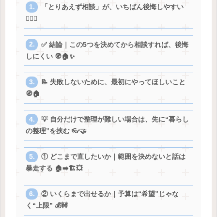
「とりあえず相談」が、いちばん後悔しやすい
😵‍💫🌀
✅ 結論｜この5つを決めてから相談すれば、後悔
しにくい 🧭🏠✨
📝 失敗しないために、最初にやってほしいこと
🧭🏠
💡 自分だけで整理が難しい場合は、先に“暮らし
の整理”を挟む 👓🤝
① どこまで直したいか｜範囲を決めないと話は
暴走する 🏠➡️🏗️💥
② いくらまで出せるか｜予算は“希望”じゃな
く“上限” 💰🚧