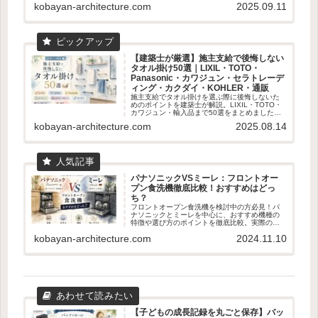
kobayan-architecture.com
2025.09.11
【建築士が厳選】施主支給で後悔しない
タオル掛け50選｜LIXIL・TOTO・
Panasonic・カワジュン・セラトレーデ
ィング・カクダイ・KOHLER・通販
施主支給でタオル掛けを選ぶ際に後悔しないた
めのポイントを建築士が解説。LIXIL・TOTO・
カワジュン・輸入品まで50選をまとめました。
失敗しない素材・取付位置の基準も紹介。
kobayan-architecture.com
2025.08.14
パナソニックVSミーレ：フロントオー
プン食洗機徹底比較！おすすめはどっ
ち？
フロントオープン食洗機を検討中の方必見！パ
ナソニックとミーレを中心に、おすすめ機種の
特徴や選び方のポイントを徹底比較。実際のユ
ーザー体験も交えて、あなたに最適な食洗機選
kobayan-architecture.com
2024.11.10
びをサポートします。容量、乾燥機能、使いや
すさなど、知っておくべき情報が満載です。
【子どもの成長記録を丸ごと保存】バッ