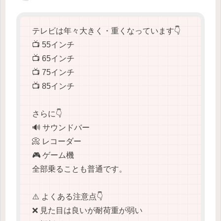
テレビは年々大きく・重くなっています👇
📺 55インチ
📺 65インチ
📺 75インチ
📺 85インチ
さらに👇
🔊 サウンドバー
📀 レコーダー
🎮 ゲーム機
全部乗ることも普通です。
⚠️ よくある注意点👇
❌ 見た目は良いが耐荷重が弱い