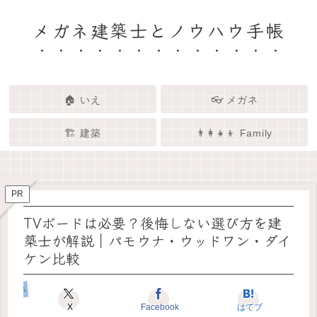
メガネ建築士とノウハウ手帳
🏠 いえ
👓 メガネ
🏗️ 建築
👨‍👩‍👧‍👦 Family
🏗️✨ 建築 × エンタメで、暮らし
🏠✨ 建築士と考える「いい家」
👓✨ メガネの奥にある「わたし
👨‍👩‍👧🌿 Family – 暮らしを育て
ってなんだろう？
をもっと面白く
る、わたしたちの時間
らしさ」を語る場所
PR
TVボードは必要？後悔しない選び方を建
築士が解説｜パモウナ・ウッドワン・ダイ
ケン比較
いえのヒカク
X
Facebook
はてブ