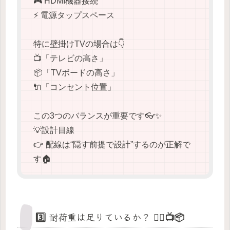
🎮 HDMI機器接続
⚡ 電源タップスペース
特に壁掛けTVの場合は👇
📺「テレビの高さ」
📦「TVボードの高さ」
🔌「コンセント位置」
この3つのバランスが重要です👓✨
💡設計目線
👉 配線は“隠す前提で設計”するのが正解で
す🏠
3️⃣ 耐荷重は足りているか？ 🏋️‍♂️📺📦