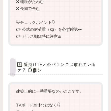
❌ 棚板がたわむ
❌ 長期で歪む
💡チェックポイント👇
👉 公式の耐荷重（kg）を必ず確認👀
👉 ガラス棚は特に注意⚠️
4️⃣ 壁掛けTVとのバランスは取れている
か？ 📺🏠✨
建築士的に一番重要なのがここです。
TVボード単体ではなく👇