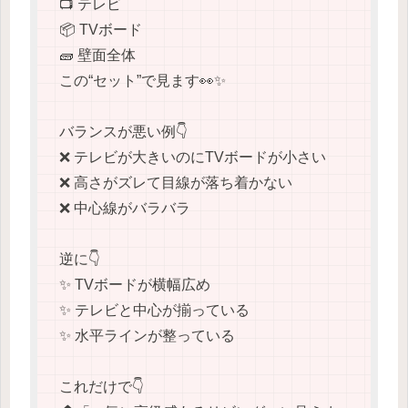
📺 テレビ
📦 TVボード
🧱 壁面全体
この“セット”で見ます👀✨
バランスが悪い例👇
❌ テレビが大きいのにTVボードが小さい
❌ 高さがズレて目線が落ち着かない
❌ 中心線がバラバラ
逆に👇
✨ TVボードが横幅広め
✨ テレビと中心が揃っている
✨ 水平ラインが整っている
これだけで👇