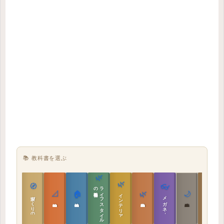
📚 教科書を選ぶ
🌿
🌿
🏯
🧭
👓
教科書
ラ
イ
フ
ス
タ
イ
ル
の
📐
🏠
🌿
🌙
インテリア設計
日本の住まいと作法
家づくりの教科書
メガネ｜転職
実施設計の教科書
性能設計の教科書
敷地設計の教科書
建築思想の教科書