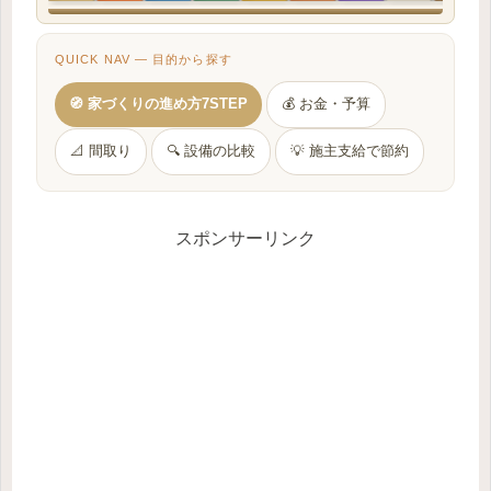
QUICK NAV — 目的から探す
🧭 家づくりの進め方7STEP
💰 お金・予算
📐 間取り
🔍 設備の比較
💡 施主支給で節約
スポンサーリンク