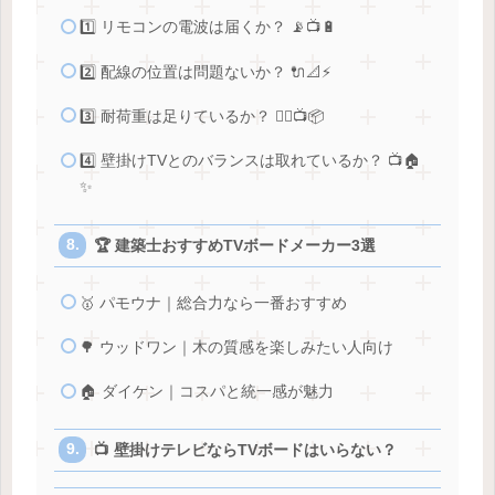
1️⃣ リモコンの電波は届くか？ 📡📺🔋
2️⃣ 配線の位置は問題ないか？ 🔌📐⚡
3️⃣ 耐荷重は足りているか？ 🏋️‍♂️📺📦
4️⃣ 壁掛けTVとのバランスは取れているか？ 📺🏠
✨
🏆 建築士おすすめTVボードメーカー3選
🥇 パモウナ｜総合力なら一番おすすめ
🌳 ウッドワン｜木の質感を楽しみたい人向け
🏠 ダイケン｜コスパと統一感が魅力
📺 壁掛けテレビならTVボードはいらない？