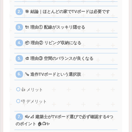
🎯 結論｜ほとんどの家でTVボードは必要です
🔌 理由① 配線がスッキリ隠せる
📦 理由② リビング収納になる
🎨 理由③ 空間のバランスが良くなる
🪚 造作TVボードという選択肢
👍 メリット
👎 デメリット
👓📐 建築士がTVボード選びで必ず確認する4つ
のポイント 🏠📺✨