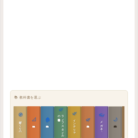
📚 教科書を選ぶ
🌿
🌿
🏯
🧭
👓
教科書
ラ
イ
フ
ス
タ
イ
ル
の
📐
🏠
🌿
🌙
インテリア設計
日本の住まいと作法
家づくりの教科書
メガネ｜転職
実施設計の教科書
性能設計の教科書
敷地設計の教科書
建築思想の教科書