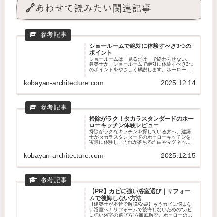
🔗あわせて読みたい関連記事
ショールームで絶対に体験すべき3つの
ポイント
ショールームは「見るだけ」で終わらせない。
建築士が、ショールームで絶対に体験すべき3つ
のポイントをやさしく解説します。ホーローの
質感、動線のリアル、マグネット収納の使い心
地まで。新築・リフォームどちらにも役立つ、
kobayan-architecture.com
2025.12.14
後悔しない見学のコツがわかる記事です。
掃除がラク！タカラスタンダードのホー
ローキッチン体験レビュー
掃除がラクなキッチンを探している方へ。建築
士がタカラスタンダードのホーローキッチンを
実際に体験し、汚れが落ちる理由やマグネット
収納の使い心地を正直レビュー。リフォームと
の相性やショールームで見るべきポイントもわ
kobayan-architecture.com
2025.12.15
かる、後悔しないキッチン選びの記事です。
【PR】カビに強い浴室選び｜リフォー
ムで後悔しない方法
【建築士が本音で解説👓🛁】もうカビに悩まな
い浴室へ！リフォームで後悔しないための“カビ
に強い浴室の選び方”を徹底解説。ホーローの汚