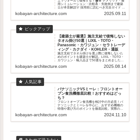
エマウォールで後悔する？🏠🧲 デメリット・費
用シミュレーション・比較表・失敗例まで建築
士が本音解説💡 採用前に読むべき完全ガイド 👓
✨
kobayan-architecture.com
2025.09.11
【建築士が厳選】施主支給で後悔しない
タオル掛け50選｜LIXIL・TOTO・
Panasonic・カワジュン・セラトレーデ
ィング・カクダイ・KOHLER・通販
施主支給でタオル掛けを選ぶ際に後悔しないた
めのポイントを建築士が解説。LIXIL・TOTO・
カワジュン・輸入品まで50選をまとめました。
失敗しない素材・取付位置の基準も紹介。
kobayan-architecture.com
2025.08.14
パナソニックVSミーレ：フロントオー
プン食洗機徹底比較！おすすめはどっ
ち？
フロントオープン食洗機を検討中の方必見！パ
ナソニックとミーレを中心に、おすすめ機種の
特徴や選び方のポイントを徹底比較。実際のユ
ーザー体験も交えて、あなたに最適な食洗機選
kobayan-architecture.com
2024.11.10
びをサポートします。容量、乾燥機能、使いや
すさなど、知っておくべき情報が満載です。