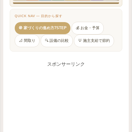
QUICK NAV — 目的から探す
🧭 家づくりの進め方7STEP
💰 お金・予算
📐 間取り
🔍 設備の比較
💡 施主支給で節約
スポンサーリンク