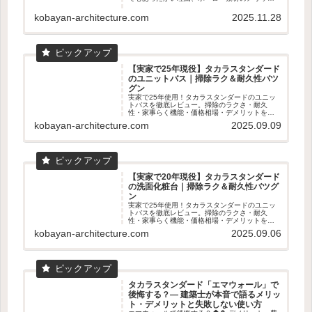
ト、家事ラクのマグネット収納まで建築士目線
で詳しく解説。寒いお風呂を快適にしたい人必
kobayan-architecture.com
2025.11.28
見のPR記事です。
【実家で25年現役】タカラスタンダード
のユニットバス｜掃除ラク＆耐久性バツ
グン
実家で25年使用！タカラスタンダードのユニッ
トバスを徹底レビュー。掃除のラクさ・耐久
性・家事らく機能・価格相場・デメリットを数
字入りで解説。ショールーム体感の魅力も！
kobayan-architecture.com
2025.09.09
【実家で20年現役】タカラスタンダード
の洗面化粧台｜掃除ラク＆耐久性バツグ
ン
実家で25年使用！タカラスタンダードのユニッ
トバスを徹底レビュー。掃除のラクさ・耐久
性・家事らく機能・価格相場・デメリットを数
字入りで解説。ショールーム体感の魅力も！
kobayan-architecture.com
2025.09.06
タカラスタンダード「エマウォール」で
後悔する？― 建築士が本音で語るメリッ
ト・デメリットと失敗しない使い方