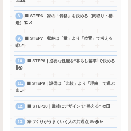
🚶‍♂️🕰️
🟦 STEP6｜家の「骨格」を決める（間取り・構
造）🏗️📐
🟦 STEP7｜収納は「量」より「位置」で考える
📦📍
🟦 STEP8｜必要な性能を“暮らし基準”で決める
🌡️🔇
🟦 STEP9｜設備は「比較」より「理由」で選ぶ
🚿🍳
🟦 STEP10｜最後にデザインで“整える” 🎨🪟
家づくりがうまくいく人の共通点 👓🏠✨