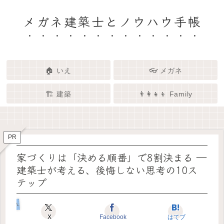
メガネ建築士とノウハウ手帳
🏠 いえ
👓 メガネ
🏗️ 建築
👨‍👩‍👧‍👦 Family
🏗️✨ 建築 × エンタメで、暮らし
🏠✨ 建築士と考える「いい家」
👓✨ メガネの奥にある「わたし
👨‍👩‍👧🌿 Family – 暮らしを育て
ってなんだろう？
をもっと面白く
る、わたしたちの時間
らしさ」を語る場所
PR
家づくりは「決める順番」で8割決まる ―
建築士が考える、後悔しない思考の10ス
テップ
いえのキホン
X
Facebook
はてブ