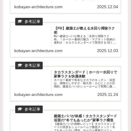
れ落ち・乾きやすさ・マグネット収納など、タ
カラスタンダードが選ばれる理由を専門目線で
kobayan-architecture.com
2025.12.04
紹介。ショールームで確認すべきポイントもわ
かる！
【PR】建築士が教える水回り掃除ラク
術
👓✨建築士パパが教える「水回り掃除ラク
術」！ホーロー素材の魅力・マグネット収納の
便利さ・タカラスタンダードで実現する“拭くだ
けでキレイ”生活を徹底解説。キッチン・浴室・
洗面が驚くほどラクになる理由を紹介します💖
kobayan-architecture.com
2025.12.03
🧼
タカラスタンダード｜ホーロー水回りで
家事ラク＆快適体験
ホーロー素材で有名なタカラのキッチン・浴室
は、掃除のしやすさ・耐久性・カビにくさが圧
倒的。建築士パパがショールームで実際に確認
すべきポイントや、ホーロー水回りの魅力をわ
かりやすく紹介。新築・リフォームの前に読ん
kobayan-architecture.com
2025.11.24
でおきたい家事ラクの知恵🧽✨
建築士パパが体感！タカラスタンダード
浴室の“冬でもあったか”家事ラク構造
【建築士パパの体験レビュー】タカラスタンダ
ードの浴室をショールームで徹底チェック！冬
でもあったかい理由、ホーロー素材のメリッ