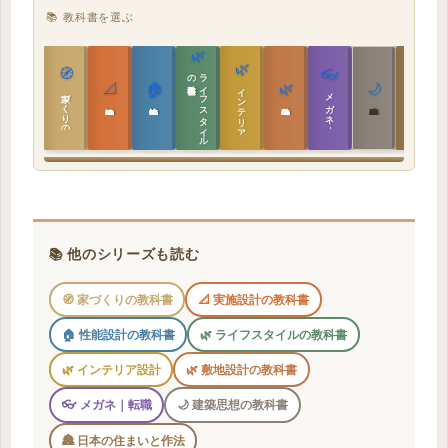
📚 教科書を選ぶ
🌿
🌿
🏯
🧭
👓
教科書
ラ
イ
フ
ス
タ
イ
ル
の
📐
🏠
🌿
🌙
インテリア設計
日本の住まいと作法
家づくりの教科書
メガネ｜転職
実施設計の教科書
性能設計の教科書
敷地設計の教科書
建築思想の教科書
📚 他のシリーズも読む
🧭 家づくりの教科書
📐 実施設計の教科書
🏠 性能設計の教科書
🌿 ライフスタイルの教科書
🌿 インテリア設計
🌿 敷地設計の教科書
👓 メガネ｜転職
🌙 建築思想の教科書
🏯 日本の住まいと作法