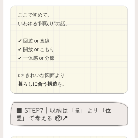
ここで初めて、
いわゆる“間取り”の話。
✔ 回遊 or 直線
✔ 開放 or こもり
✔ 一体感 or 分節
👉 きれいな図面より
暮らしに合う構造
を。
🟦 STEP7｜収納は「量」より「位
置」で考える 📦📍