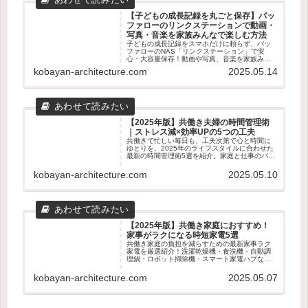
【子どもの成長記録を丸ごと保存】バッ
ファローのリンクステーションで動画・
写真・音楽を家族みんなで楽しむ方法
子どもの成長記録をスマホだけに頼らず、バッ
ファローのNAS「リンクステーション」で安
心・大容量保存！動画や写真、音楽を家族みん
なで楽しむための使い方やメリット・デメリッ
kobayan-architecture.com
2025.05.14
トをわかりやすく解説します。
【2025年版】共働き夫婦の時間管理術
｜ストレス減×効率UPの5つの工夫
共働きで忙しい毎日も、工夫次第で心と時間に
ゆとりを。2025年のライフスタイルに合わせた
最新の時間管理術5選を紹介。家庭と仕事のバラ
ンスを整えたい夫婦におすすめの実践アイデア
を解説します。
kobayan-architecture.com
2025.05.10
【2025年版】共働き家庭におすすめ！
家事がラクになる時短家電5選
共働き家庭の負担を減らすための最新家事ラク
家電を厳選紹介！洗濯乾燥機・食洗機・自動調
理鍋・ロボット掃除機・スマート家電ハブな
ど、時短・効率化に役立つアイテム5選を徹底解
説。
kobayan-architecture.com
2025.05.07