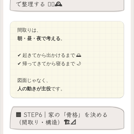
で整理する 🚶‍♂️🕰️
間取りは、
朝・昼・夜で考える
。
✔ 起きてから出かけるまで 🌅
✔ 帰ってきてから寝るまで 🌙
図面じゃなく、
人の動きが主役
です。
🟦 STEP6｜家の「骨格」を決める
（間取り・構造）🏗️📐