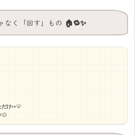
なく「回す」もの 🏠🔁✨
ただけ
👀💡
😌