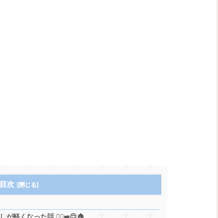
目次
なった話 😮‍💨➡️😌🏠