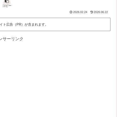
な
さ
っ
、
ん
」
と
わ
コピー
だ
を
面
た
2026.02.24
2026.06.22
ろ
語
白
し
う
る
く
た
？
場
ち
イト広告（PR）が含まれます。
所
の
時
間
ンサーリンク