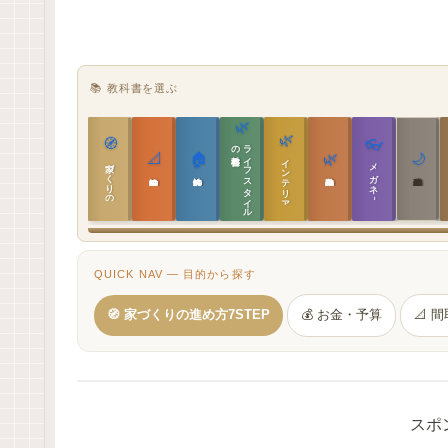
📚 教科書を選ぶ
🌿
🌿
🧭
👓
教科書
ラ
イ
フ
ス
タ
イ
ル
の
📐
🏠
🌿
🌙
インテリア設計
家づくりの教科書
メガネ｜転職
実施設計の教科書
性能設計の教科書
敷地設計の教科書
建築思想の教科書
QUICK NAV — 目的から探す
🧭 家づくりの進め方7STEP
💰 お金・予算
📐 
スポ