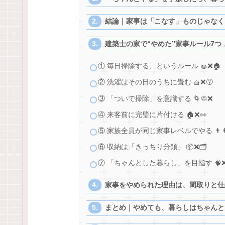
結論｜家事は「こなす」ものじゃなく「
建築士の家で“やめた”家事ルール7つ 🧹
① 毎日掃除する、というルール 🧽❌🏠
② 洗濯はその日のうちに畳む 🧺❌😵
③ 「ついで掃除」を意識する 🌀🧼❌
④ 来客前に完璧に片付ける 🏠❌👀
⑤ 家族全員が同じ家事レベルでやる 👨‍👩‍
⑥ 収納は「きっちり分類」 📦❌🗂️
⑦ 「ちゃんとした暮らし」を目指す 🧠❌
家事をやめられた理由は、間取りと仕組み
まとめ｜やめても、暮らしはちゃんと回る