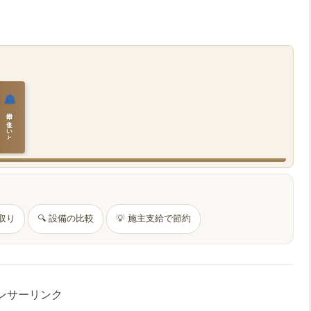
🏯
日本の住まいと作法
間取り
🔍 設備の比較
💡 施主支給で節約
ンサーリンク