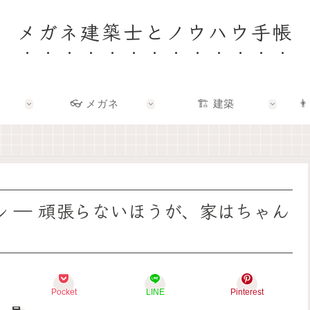
メガネ建築士とノウハウ手帳
👓 メガネ
🏗️ 建築
👨
🏠
👓
🏗️
👨‍👩‍👧
✨
✨
✨
🌿
建
メ
建
F
築
ガ
築
a
士
ネ
×
m
と
の
エ
i
考
奥
ン
l
え
に
タ
y
ル ― 頑張らないほうが、家はちゃん
る
あ
メ
–
「
る
で
暮
い
「
、
ら
い
わ
暮
し
家
た
ら
を
」
し
し
育
っ
ら
を
て
Pocket
LINE
Pinterest
て
し
も
る