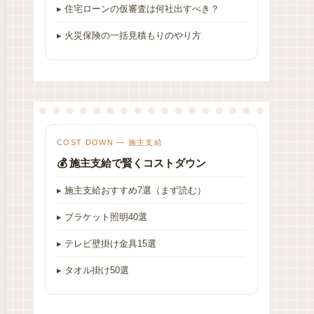
▸ 住宅ローンの仮審査は何社出すべき？
▸ 火災保険の一括見積もりのやり方
COST DOWN — 施主支給
💰 施主支給で賢くコストダウン
▸ 施主支給おすすめ7選（まず読む）
▸ ブラケット照明40選
▸ テレビ壁掛け金具15選
▸ タオル掛け50選