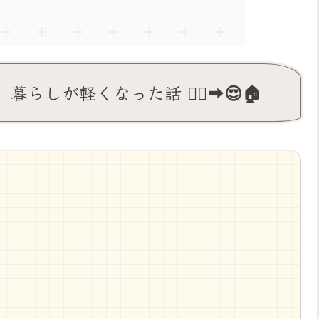
しが軽くなった話 😮‍💨➡️😌🏠