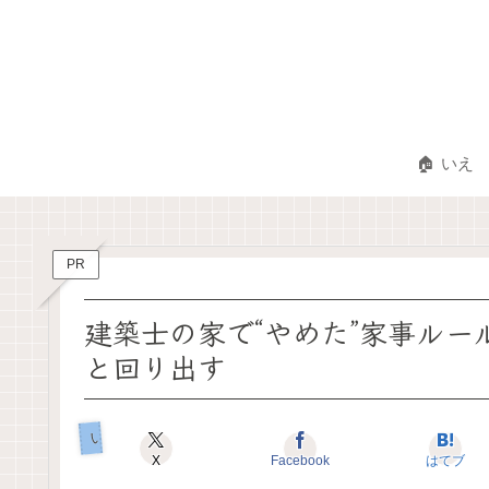
🏠 いえ
PR
建築士の家で“やめた”家事ルー
と回り出す
いえのキホン
X
Facebook
はてブ