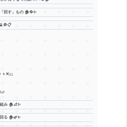
回す」もの 🏠🔁✨
🚫📋
👧❌⚖️
🌿
 🏠📐✨
 🏠🌿✨