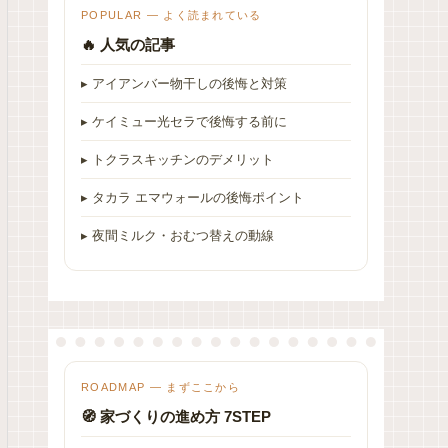
POPULAR — よく読まれている
🔥 人気の記事
▸ アイアンバー物干しの後悔と対策
▸ ケイミュー光セラで後悔する前に
▸ トクラスキッチンのデメリット
▸ タカラ エマウォールの後悔ポイント
▸ 夜間ミルク・おむつ替えの動線
ROADMAP — まずここから
🧭 家づくりの進め方 7STEP