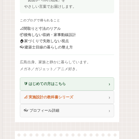
やさしい言葉でお届けします。
このブログで得られること
📐
間取りと寸法のリアル
📦
後悔しない収納・家事動線設計
🏠
家づくりで失敗しない視点
👓
建築士目線の暮らしの整え方
広島出身。家族と静かに暮らしています。
メガネ／ガジェット／アニメ好き。
›
🔰 はじめての方はこちら
›
📐 実施設計の教科書シリーズ
›
👓 プロフィール詳細