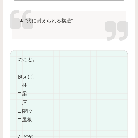
🔥 “火に耐えられる構造”
のこと。
例えば、
□ 柱
□ 梁
□ 床
□ 階段
□ 屋根
などが、