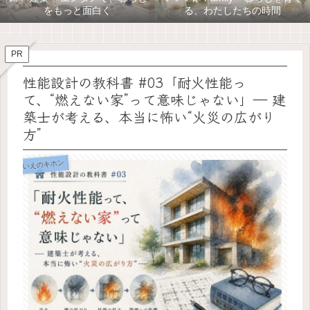
をもっと面白く
る、わたしたちの時間
PR
性能設計の教科書 #03「耐火性能っ
て、“燃えない家”って意味じゃない」― 建
築士が考える、本当に怖い“火災の広がり
方”
いえのキホン