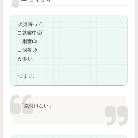
火災時って、
□ 就寝中😴
□ 別室📺
□ 深夜🌙
が多い。
つまり、
「気付けない」