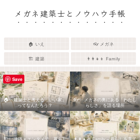
メガネ建築士とノウハウ手帳
🏠 いえ
👓 メガネ
🏗️ 建築
👨‍👩‍👧‍👦 Family
Save
🏠✨ 建築士と考える「いい家」
👓✨ メガネの奥にある「わたし
ってなんだろう？
らしさ」を語る場所
🏗️✨ 建築 × エンタメで、暮らし
👨‍👩‍👧🌿 Family – 暮らしを育て