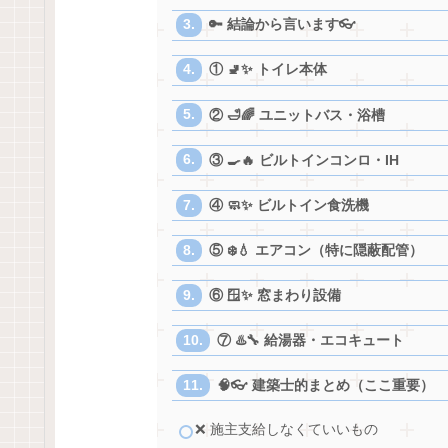
🔑 結論から言います👓
① 🚽✨ トイレ本体
② 🛁🌈 ユニットバス・浴槽
③ 🍳🔥 ビルトインコンロ・IH
④ 🧼✨ ビルトイン食洗機
⑤ ❄️💧 エアコン（特に隠蔽配管）
⑥ 🪟✨ 窓まわり設備
⑦ ♨️🔧 給湯器・エコキュート
🧠👓 建築士的まとめ（ここ重要）
❌ 施主支給しなくていいもの