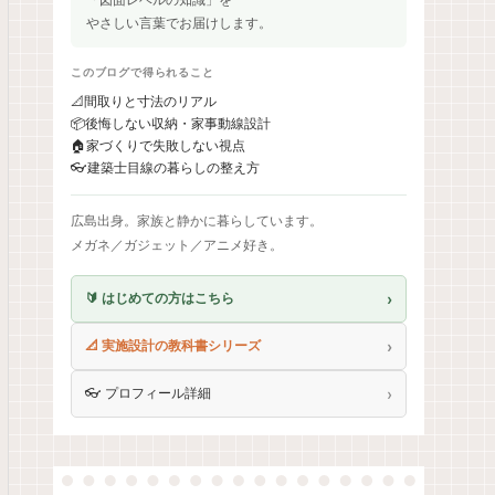
やさしい言葉でお届けします。
このブログで得られること
📐
間取りと寸法のリアル
📦
後悔しない収納・家事動線設計
🏠
家づくりで失敗しない視点
👓
建築士目線の暮らしの整え方
広島出身。家族と静かに暮らしています。
メガネ／ガジェット／アニメ好き。
›
🔰 はじめての方はこちら
›
📐 実施設計の教科書シリーズ
›
👓 プロフィール詳細