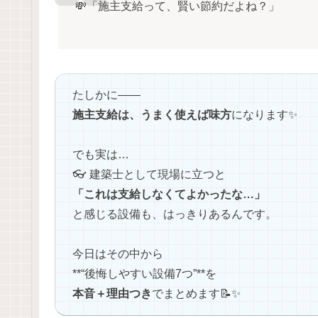
💸「施主支給って、賢い節約だよね？」
たしかに――
施主支給は、うまく使えば味方
になります✨
でも実は…
👓 建築士として現場に立つと
「これは支給しなくてよかったな…」
と感じる設備も、はっきりあるんです。
今日はその中から
**“後悔しやすい設備7つ”**を
本音＋理由つき
でまとめます📝✨