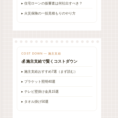
▸ 住宅ローンの仮審査は何社出すべき？
▸ 火災保険の一括見積もりのやり方
COST DOWN — 施主支給
💰 施主支給で賢くコストダウン
▸ 施主支給おすすめ7選（まず読む）
▸ ブラケット照明40選
▸ テレビ壁掛け金具15選
▸ タオル掛け50選