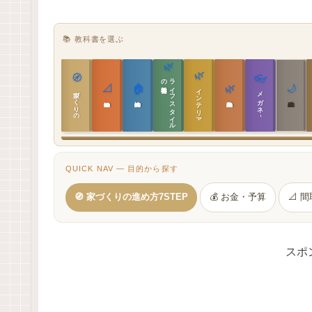
📚 教科書を選ぶ
🌿
🌿
🧭
👓
教科書
ラ
イ
フ
ス
タ
イ
ル
の
📐
🏠
🌿
🌙
インテリア設計
家づくりの教科書
メガネ｜転職
実施設計の教科書
性能設計の教科書
敷地設計の教科書
建築思想の教科書
QUICK NAV — 目的から探す
🧭 家づくりの進め方7STEP
💰 お金・予算
📐 
スポ