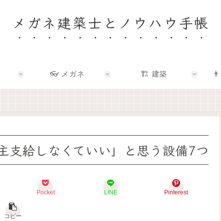
メガネ建築士とノウハウ手帳
👓 メガネ
🏗️ 建築
👨
🏠
👓
🏗️
👨‍👩‍👧
✨
✨
✨
🌿
建
メ
建
F
築
ガ
築
a
士
ネ
×
m
と
の
エ
i
考
奥
ン
l
え
に
タ
y
主支給しなくていい」と思う設備7つ
る
あ
メ
–
「
る
で
暮
い
「
、
ら
い
わ
暮
し
家
た
ら
を
Pocket
LINE
Pinterest
」
し
し
育
っ
ら
を
て
て
し
も
る
コピー