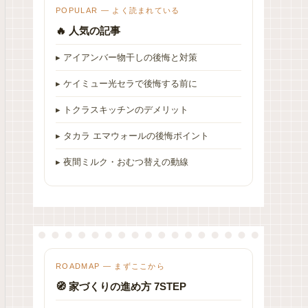
POPULAR — よく読まれている
🔥 人気の記事
▸ アイアンバー物干しの後悔と対策
▸ ケイミュー光セラで後悔する前に
▸ トクラスキッチンのデメリット
▸ タカラ エマウォールの後悔ポイント
▸ 夜間ミルク・おむつ替えの動線
ROADMAP — まずここから
🧭 家づくりの進め方 7STEP