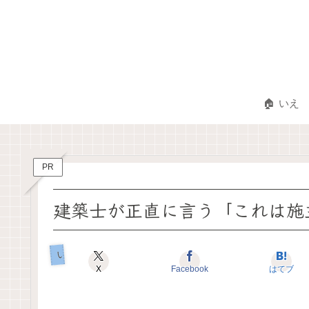
🏠 いえ
PR
建築士が正直に言う「これは施
いえのコダワリ
X
Facebook
はてブ