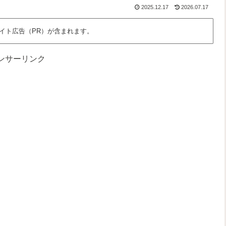
な
さ
っ
、
2025.12.17
2026.07.17
ん
」
と
わ
だ
を
面
た
ろ
語
白
し
イト広告（PR）が含まれます。
う
る
く
た
？
場
ち
所
の
ンサーリンク
時
間