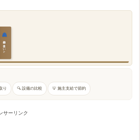
🏯
日本の住まいと作法
間取り
🔍 設備の比較
💡 施主支給で節約
ンサーリンク